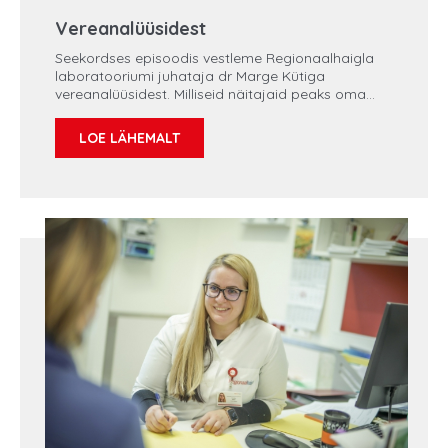
Vereanalüüsidest
Seekordses episoodis vestleme Regionaalhaigla
laboratooriumi juhataja dr Marge Kütiga
vereanalüüsidest. Milliseid näitajaid peaks oma
tervisest hooliv inimene regulaarselt jälgima? Mida
saab tänapäeval vereanalüüsi abil diagnoosida?
LOE LÄHEMALT
Kas tulevikus saavad inimesed ise kodus endalt
vereproovi võtta ja laborisse saata? Miks pole
näpuotsast verevõtmine kõige mõistlikum? Lisaks
nende küsimuste vastustele saab kuulaja
näpunäiteid ka selle kohta, kas enne verevõttu
peab paastuma või mitte.