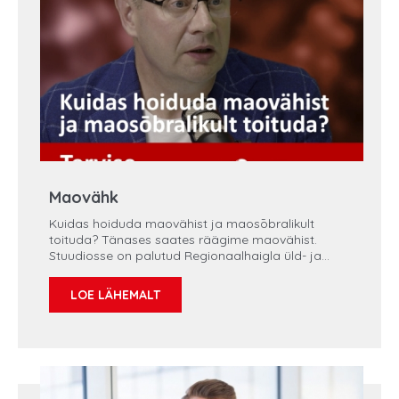
Maovähk
Kuidas hoiduda maovähist ja maosōbralikult
toituda? Tänases saates räägime maovähist.
Stuudiosse on palutud Regionaalhaigla üld- ja
onkokirurgia keskuse juht dr Olav Tammik.
Maovähi varajases staadiumis on see hõlpsamini
LOE LÄHEMALT
ravitav. Kaugemale arenenud maovähi puhul peab
sekkuma kirurgiliselt. Maovähi peamisteks
tekkepõhjusteks on ühekülgne toitumine ja soola
ning säilivuseks töödeldud toiduainete liigne
tarbimine. Saatejuht on Stina Eilsen, head
kuulamist.