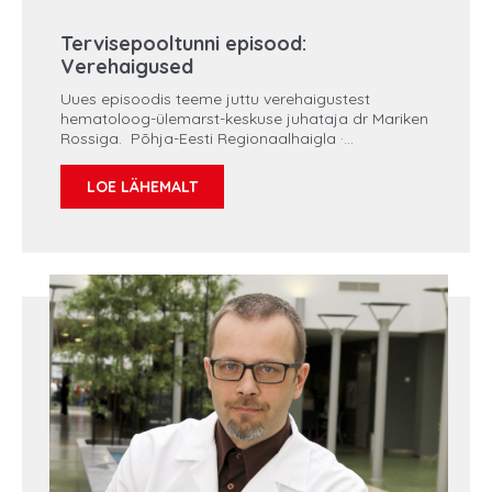
Tervisepooltunni episood:
Verehaigused
Uues episoodis teeme juttu verehaigustest
hematoloog-ülemarst-keskuse juhataja dr Mariken
Rossiga. Põhja-Eesti Regionaalhaigla ·
Tervisepooltund episood 31: Verehaigustest dr
Mariken Rossiga Mida kujutavad endast
LOE LÄHEMALT
verehaigused, kui sagedased need on ja millised o