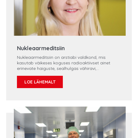
Nukleaarmeditsiin
Nukleaarmeditsiin on arstiabi valdkond, mis
kasutab väikeses koguses radioaktiivset ainet
erinevate haiguste, sealhulgas vähiravi,
südamehaiguste, seedetrakti, endokriinsete ja
neuroloogiliste häirete ning muude organismis
LOE LÄHEMALT
esinevate kõrvalekallete raviks. Mis aga peitub
keerulise termini taga ja kuidas ravimeetod
toimib? Kas nukleaarmeditsiini näol on tegemist
alternatiiviga onkokirurgiale? „Tervisepooltunnis”
on külas Regionaalhaigla radioloogia osakonna
juhataja dr Ilona Muoni.