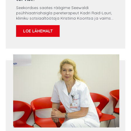
Seekordses saates räägime Seewaldi
psühhiaatriahaigla pereterapeut Kadri Raid-Lauri,
kliiniku sotsiaaltöötaja Kristiina Kooritsa ja vaimse
tervise õe Mare Sergiga. Spetsialistid jagavad nõu,
kuidas saavad vanemad suhteid lastega
LOE LÄHEMALT
parandada, usaldust luua ning kuulamist õppida.
Lisaks saab näpunäiteid eelseisvate pühade ja
teiste perekondlike kokkutulemiste rahumeelseks
kulgemiseks. Vestlusringist jääb kõlama mõte, kui
oluline on oma lapse jaoks olemas olla ja
üldisemalt vaimse tervise eest hoolt kanda.