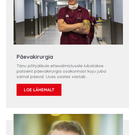
Päevakirurgia
Tänu põhjalikule ettevalmistusele lubatakse
patsient päevakirurgia osakonnast koju juba
samal päeval. Uues saates vastab
Regionaalhaigla operatsioonikeskuse juhataja
Markko Pärtelpoeg päevakirurgiat puudutavatele
LOE LÄHEMALT
küsimustele ja selgitab põhjalikult patsienti
eesootavat teekonda. Kuidas on korraldatud
valuravi? Kuhu pöörduda probleemide ilmnemisel?