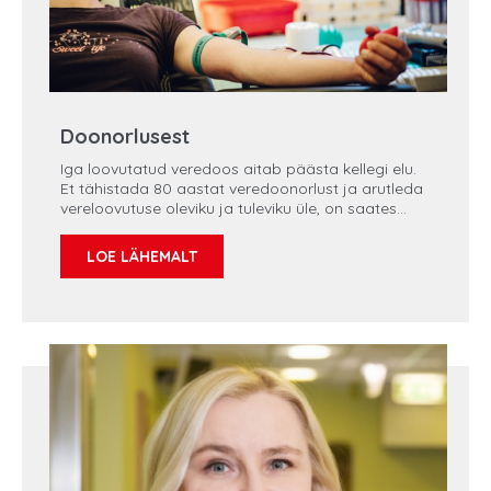
Doonorlusest
Iga loovutatud veredoos aitab päästa kellegi elu.
Et tähistada 80 aastat veredoonorlust ja arutleda
vereloovutuse oleviku ja tuleviku üle, on saates
külas Regionaalhaigla verekeskuse juhataja Ave
Lellep ja Tartu Ülikooli Kliinikumi verekeskuse
LOE LÄHEMALT
juhataja dr Helve König. Saame teada, kuidas on
korraldatud verekeskuse töö ja mille alusel
doonoreid verd loovutama lubatakse. Mis juhtub
siis, kui verekeskuses sobivat verd saadaval pole?
Kuidas on tagatud doonorivere ohutus
patsiendile? Miks on vereloovutus
heategevuspõhine ning mida kujutab endast
afereesidoonorlus?