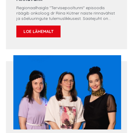
Regionaalhaigla "Tervisepooltunni" episoodis
räägib onkoloog dr Riina Kütner naiste rinnavähist
ja sõeluuringute tulemuslikkusest. Saatejuht on
Stina Eilsen.
LOE LÄHEMALT