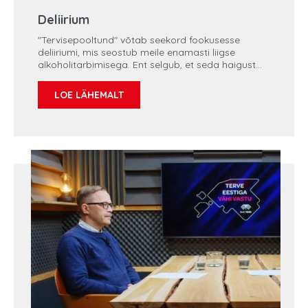
Deliirium
"Tervisepooltund" võtab seekord fookusesse
deliiriumi, mis seostub meile enamasti liigse
alkoholitarbimisega. Ent selgub, et seda haigust
esineb ka haiglaravis üsna palju.
LOE LÄHEMALT