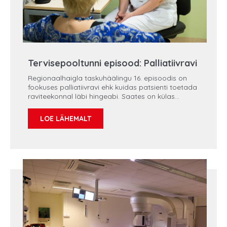
Tervisepooltunni episood: Palliatiivravi
Regionaalhaigla taskuhäälingu 16. episoodis on
fookuses palliatiivravi ehk kuidas patsienti toetada
raviteekonnal läbi hingeabi. Saates on külas
taastus- ja palliatiivravikliiniku juhataja Pille
Sillaste. Sõna palliatiivravi ei pruugi olla kõigile
LOE LÄHEMALT
tuttav.