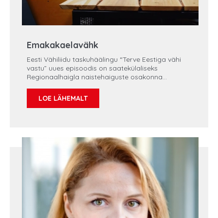
Emakakaelavähk
Eesti Vähiliidu taskuhäälingu “Terve Eestiga vähi
vastu” uues episoodis on saatekülaliseks
Regionaalhaigla naistehaiguste osakonna
günekoloog-vanemarst Aleksandra Šavrova, kes
puutub igapäevaselt kokku naiste tervisemurede
LOE LÄHEMALT
ja vähiraviga. Seekordses saates räägitakse ühest
ennetatavast, kuid endiselt liiga sageli
diagnoositavast haigusest – emakakaelavähist.