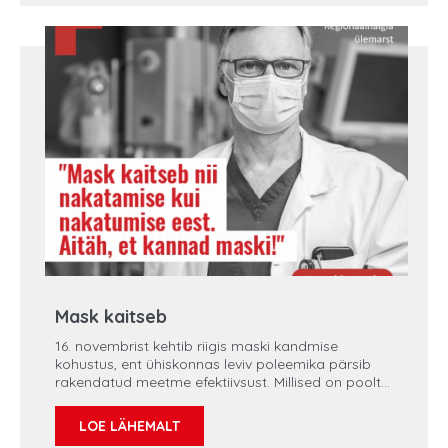
juhataja dr Mait Altmets, kes räägib
antibiootikumide vastutustundlikust kasutamisest.
Varsti on möödunud 100 aastat penitsilliini,
esimese antibiootikumi avastamisest.
Mask kaitseb
16. novembrist kehtib riigis maski kandmise
kohustus, ent ühiskonnas leviv poleemika pärsib
rakendatud meetme efektiivsust. Millised on poolt-
ja vastuargumendid? Uues saates räägime maski
kandmise olulisusest Regionaalhaigla juhatuse
LOE LÄHEMALT
liikme ja ülemarsti dr Peep Talvinguga. „Maskid