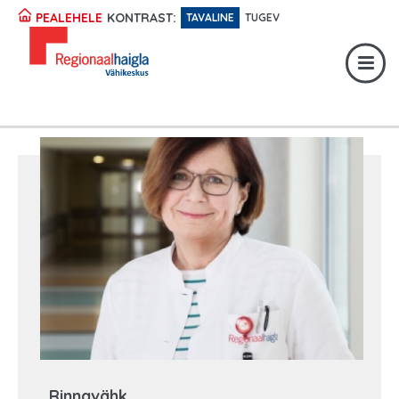
Registratuur:
617 1049
KONTRAST:
PEALEHELE
TAVALINE
TUGEV
Erakorraline abi:
617 1400
Digiregistratuur:
SISENE
Rinnavähk