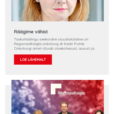
Räägime vähist
Taskuhäälingu seekordne stuudiokülaline on
Regionaalhaigla onkoloog dr Kadri Putnik.
Onkoloogi amet nõuab otsekohesust, ausust ja
ilustamata keerukate teemade käsitlust. Seetõttu
ringlevad müüdid, et onkoloogid on kalgid ja
LOE LÄHEMALT
robotlikud. "Onkoloogika" taskuhäälingu kuuendas
saates heidavad saatejuhid Kristel Leif ja Pille
Retter koos onkoloogi Kadri Putnikuga pilgu
onkoloogi kui inimese hingeellu.