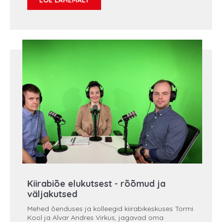
külaliseks Regionaalhaigla onkoloog-vanemarst dr
Kadri Putnik, kes annab nõu kuidas end päikese
eest kaitsta ja räägib lahti, milline haigus on
melanoom. Kas üldse tasub päevitada? Mille eest
päikesekaitsekreemid meid tegelikult kaitsevad?
Kiirabiõe elukutsest - rõõmud ja
väljakutsed
Mehed õenduses ja kolleegid kiirabikeskuses Tormi
Kool ja Alvar Andres Virkus, jagavad oma