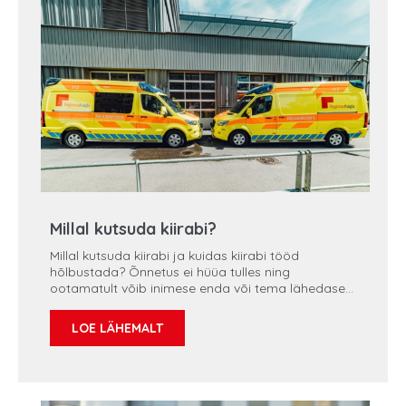
Millal kutsuda kiirabi?
Millal kutsuda kiirabi ja kuidas kiirabi tööd
hõlbustada? Õnnetus ei hüüa tulles ning
ootamatult võib inimese enda või tema lähedase
tervislik seisund vajada kiiret arstiabi. Sageli on
aga raske hinnata, kas kannatanut saaks ravida
LOE LÄHEMALT
koduste vahenditega, ise haiglasse transportida
või tuleb tõesti välja kutsuda kiirabibrigaad.
Tänases ’’Tervisepooltunnis“ vestleme
Regionaalhaigla kiirabikeskuse juhataja dr Lilian
Läätsega, kes annab soovitusi, kuidas muuta