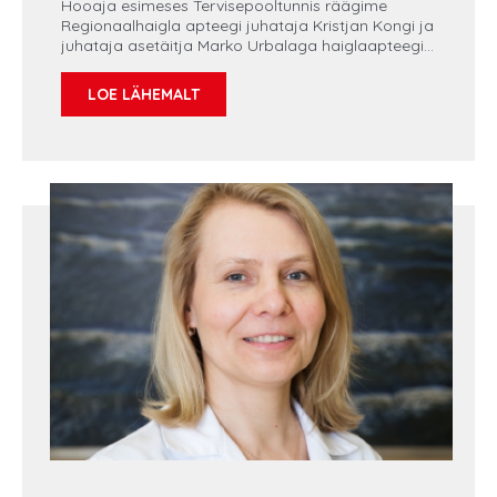
Hooaja esimeses Tervisepooltunnis räägime
Regionaalhaigla apteegi juhataja Kristjan Kongi ja
juhataja asetäitja Marko Urbalaga haiglaapteegi
ülesannetest ja eripäradest. Saame teada,
milliseid ravimeid valmistatakse haiglas kohapeal
LOE LÄHEMALT
ja mis rolli mängib haiglaapteek ravimiuuringutes.