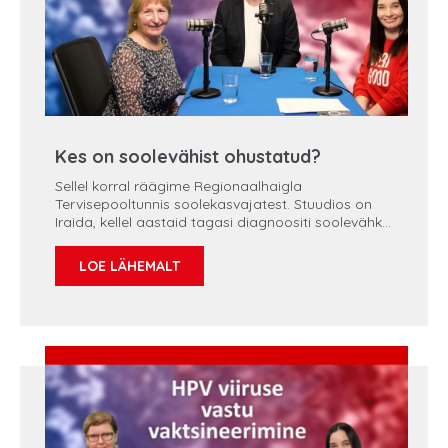
Kes on soolevähist ohustatud?
Sellel korral räägime Regionaalhaigla
Tervisepooltunnis soolekasvajatest. Stuudios on
Iraida, kellel aastaid tagasi diagnoositi soolevähk,
mis on nüüd kenasti kontrolli all ning tema raviarst
onkokirurg dr Olav Tammik. Saadet juhib Stina
LOE LÄHEMALT
Eilsen.