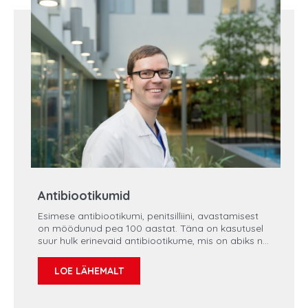
kiirabimeeskonna töö võimalikult lihtsaks.
Antibiootikumid
Esimese antibiootikumi, penitsilliini, avastamisest
on möödunud pea 100 aastat. Täna on kasutusel
suur hulk erinevaid antibiootikume, mis on abiks nii
meditsiinis kui põllumajanduses. Ent seoses
laialdase kasutusega on tekkinud ka tõsine
LOE LÄHEMALT
probleem: antibiootikumresistentsus. Aasta
esimeses "Tervisepooltunnis" on külas
Regionaalhaigla infektsioonikontrolli talituse