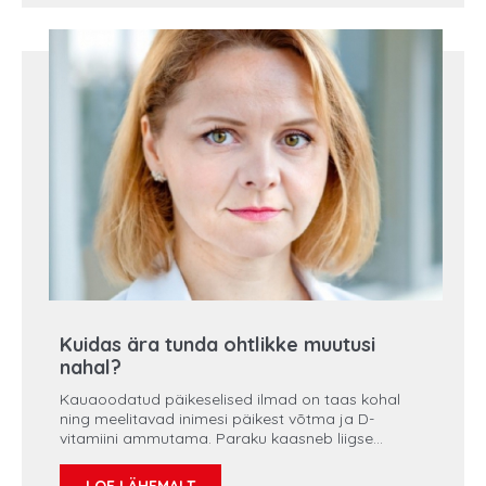
Kuidas ära tunda ohtlikke muutusi
nahal?
Kauaoodatud päikeselised ilmad on taas kohal
ning meelitavad inimesi päikest võtma ja D-
vitamiini ammutama. Paraku kaasneb liigse
päevitamisega mitmeid terviseriske, neist üks
ohtlikumaid on melanoom. Tervisepooltunnis on
LOE LÄHEMALT