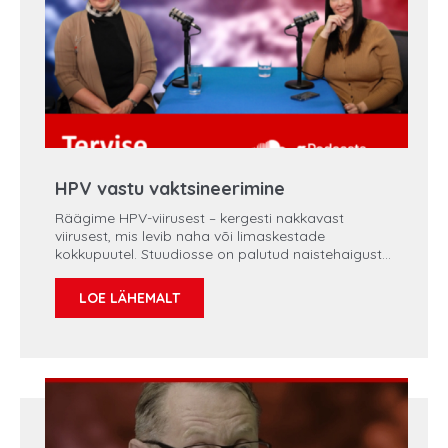
HPV vastu vaktsineerimine
Räägime HPV-viirusest – kergesti nakkavast
viirusest, mis levib naha või limaskestade
kokkupuutel. Stuudiosse on palutud naistehaiguste
keskuse juhataja dr Piret Kaarde.
LOE LÄHEMALT