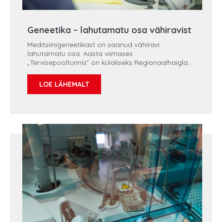
Geneetika – lahutamatu osa vähiravist
Meditsiinigeneetikast on saanud vähiravi
lahutamatu osa. Aasta viimases
„Tervisepooltunnis” on külaliseks Regionaalhaigla
meditsiinigeneetik dr Laura Roht ja teemaks
pärilike kasvajate teket põhjustavad
LOE LÄHEMALT
geenimuutused. Millist rolli mängib geneetika
vähiravis? Millistele inimestele oleks soovitatav
teha geneetiline uuring, et välja selgitada vähki
haigestumise tõenäosus? Millal tasub kaaluda
rinnavähi riskist tulenevalt rindade profülaktilist
eemaldamist? Kas rinnavähk ohustab ka mehi?
Milline on Eesti geneetiliste uuringute tase võrreldes
maailma tippudega?