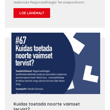
teekonda Regionaalhaigla Tervisepooltunni
podcastis. Teevad juttu põnevatest sündmustest
oma igapäevatöös, väljakutsetest ja rõõmudest.
LOE LÄHEMALT
Stina Eilsen Kuidas te õendusse jõudsite, oli see
pikalt kaalutletud otsus või juhuslik valik? Virkus:
Minu nagu ka suurema osa Eesti meessoost õdede
karjäär sai alguse eesti kaitseväes, kui õppisin seal
parameedikuks. Peale kaitseväge läksin
parameedikuna tööle Regionaalhaigla erakorralise
meditsiini keskusesse.
Kuidas toetada noorte vaimset
tervist?