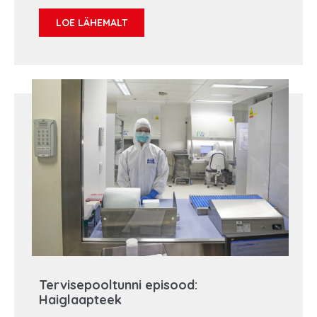
naistel. Meeste kõige sagedasem pahaloomuline
kasvaja oli eesnäärmevähk, mis moodustas 25%
LOE LÄHEMALT
kõigist vähijuhtudest. Haiguse prognoos sõltub
inimese vanusest, üldisest tervislikust seisundist ja
kasvaja staadiumist haiguse diagnoosimisel.
Algfaasis on eesnäärmevähk edukalt ravitav.
Tänases saates räägime lähemalt eesnäärmevähi
riskifaktoritest, diagnostikast ja tänapäeva
ravivõimalustest.
Tervisepooltunni episood:
Haiglaapteek