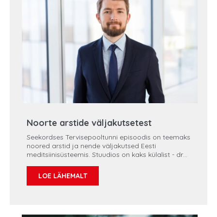
Noorte arstide väljakutsetest
Seekordses Tervisepooltunni episoodis on teemaks
noored arstid ja nende väljakutsed Eesti
meditsiinisüsteemis. Stuudios on kaks külalist - dr
Kristo Erikson (KE), Regionaalhaigla juhatuse liige
ja ülemarst ning Priit Tohver (PT), kestliku arengu
LOE LÄHEMALT
teenistuse juht. Vestlust juhib Stina Eilsen (SE).