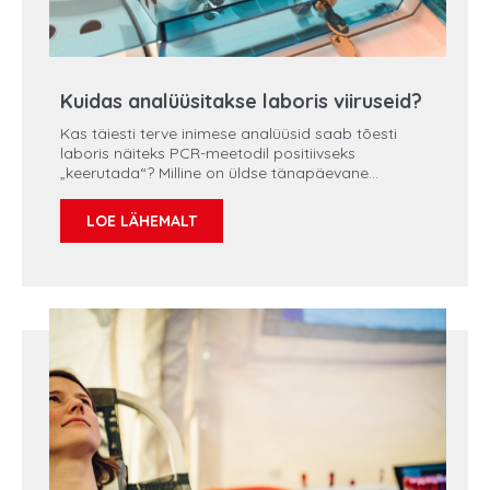
Kuidas analüüsitakse laboris viiruseid?
Kas täiesti terve inimese analüüsid saab tõesti
laboris näiteks PCR-meetodil positiivseks
„keerutada“? Milline on üldse tänapäevane
haiglalabor, mida seal tehakse ja kes on inimesed,
kes seal töötavad? Milliste meetoditega erinevaid
LOE LÄHEMALT
haigustekitajaid tuvastatakse? Kõigest sellest
räägivad saates Põhja-Eesti Regionaalhaigla
molekulaardiagnostika labori spetsialistid Kedy
Medar ja Karl Mitt.