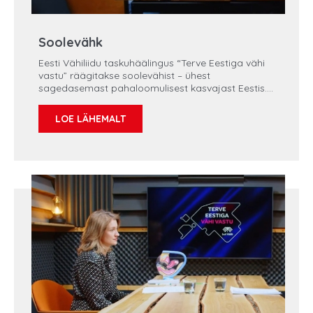
Soolevähk
Eesti Vähiliidu taskuhäälingus “Terve Eestiga vähi
vastu” räägitakse soolevähist – ühest
sagedasemast pahaloomulisest kasvajast Eestis.
Igal aastal haigestub meie riigis soolevähki üle
1000 inimese ning paljud neist juhtudest oleks
LOE LÄHEMALT
võimalik avastada märksa varasemas staadiumis
või isegi ennetada. Vestlust juhib Eesti Vähiliidu
president dr Vahur Valvere.