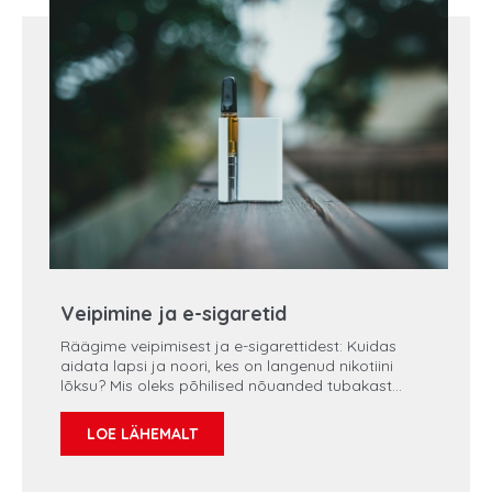
Veipimine ja e-sigaretid
Räägime veipimisest ja e-sigarettidest: Kuidas
aidata lapsi ja noori, kes on langenud nikotiini
lõksu? Mis oleks põhilised nõuanded tubakast
loobumise teekonnal?
LOE LÄHEMALT