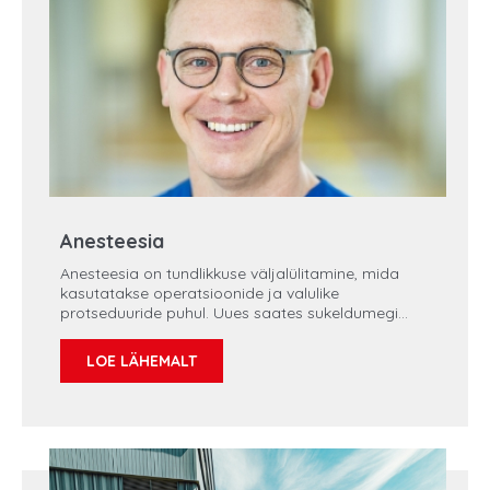
Anesteesia
Anesteesia on tundlikkuse väljalülitamine, mida
kasutatakse operatsioonide ja valulike
protseduuride puhul. Uues saates sukeldumegi
süvitsi anestesioloogi igapäevatöösse. Räägime
anesteesia liikidest, sobiva narkoosiplaani
LOE LÄHEMALT
koostamisest ning anestesioloogi ja patsiendi
vahelise koostöö olulisusest.