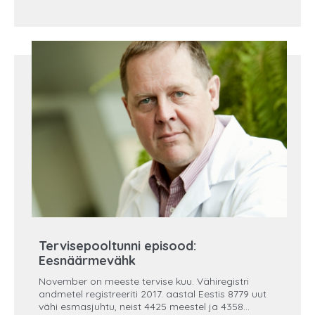
mitte ainult ei piira nakkuse levitamist, vaid
vähendavad ka nakatunult saadavat doosi, mis
võib anda asümptomaatiliselt kulgeva haiguse. Kui
palju on meil tarvis uuringuid selleks, et teada, kas
turvavöö päästab meid liikluses õnnetusest, kas
päästevest on efektiivne? Kui palju on meil vaja
randomiseeritud uuringuid? Tähtsaim meede on
hoida distantsi, kuid kui see pole näiteks kinos,
teatris või poes võimalik, siis peame kandma
maski,“ kinnitab dr Talving.
Tervisepooltunni episood:
Eesnäärmevähk
November on meeste tervise kuu. Vähiregistri
andmetel registreeriti 2017. aastal Eestis 8779 uut
vähi esmasjuhtu, neist 4425 meestel ja 4358