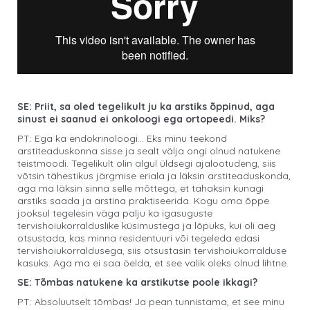
SE: Priit, sa oled tegelikult ju ka arstiks õppinud, aga
sinust ei saanud ei onkoloogi ega ortopeedi. Miks?
PT: Ega ka endokrinoloogi… Eks minu teekond
arstiteaduskonna sisse ja sealt välja ongi olnud natukene
teistmoodi. Tegelikult olin algul üldsegi ajalootudeng, siis
võtsin tähestikus järgmise eriala ja läksin arstiteaduskonda,
aga ma läksin sinna selle mõttega, et tahaksin kunagi
arstiks saada ja arstina praktiseerida. Kogu oma õppe
jooksul tegelesin väga palju ka igasuguste
tervishoiukorralduslike küsimustega ja lõpuks, kui oli aeg
otsustada, kas minna residentuuri või tegeleda edasi
tervishoiukorraldusega, siis otsustasin tervishoiukorralduse
kasuks. Aga ma ei saa öelda, et see valik oleks olnud lihtne.
SE: Tõmbas natukene ka arstikutse poole ikkagi?
PT: Absoluutselt tõmbas! Ja pean tunnistama, et see minu