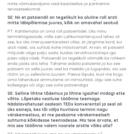
mitte võimukandjana vaid kaasteelise ja partnerina
terviseteekonnal.
SE: Nii et patsiendil on tegelikult ka oluline roll arsti
mitte läbipõlemise juures, kõik on omavahel seotud.
PT: Kahtlemata on oma roll patsientidel. Üks minu
lemmiktagasiside, mille sain Lahkumisintervjuud tehes oli
see, kui üks intervjueeritavatest ütles, et järgmine kord, kui
arsti näeb, siis suhtub kohe mõistvamalt. Arvan, et patsient
mõjutab väga palju seda, kuidas tervishoiutöötaja iga
päev välja näeb. Patsiendil on tegelikult võimalik ka rohkem
enda jaoks ära teha. Tahame aidata patsiente ja kui see
patsient on selle juures veel ka meeldiv ja lugupidav, siis see
rõõm on ju sellevõrra suurem. Päeva lõpuks, kust me kogu
oma tähenduse ammutame on inimsuhted, olgu see suhe
kolleegiga või olgu see suhe patsiendiga.
SE: Selline lihtne tõdemus ja lihtne igaühel midagi ette
võtta. Lõpetaks vestluse tööõnne teemaga.
Nädalavahetusel osalesin TEDx konverentsil ja seal oli
üks esineja, kes tõi välja huvitava termini nagu
värskemeelsus, et me peaksime värskemeelselt
suhtuma kõikidesse teemadesse. Mis teie arvate, et
mis see tööõnne valem noorele arstile võiks olla?