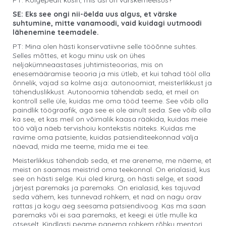
PT: Kõigepealt küsin, mis asi on värskemeelsus?
SE: Eks see ongi nii-öelda uus algus, et värske
suhtumine, mitte vanamoodi, vaid kuidagi uutmoodi
lähenemine teemadele.
PT: Mina olen hästi konservatiivne selle tööõnne suhtes.
Selles mõttes, et kogu minu usk on ühes
neljakümneaastases juhtimisteoorias, mis on
enesemääramise teooria ja mis ütleb, et kui tahad tööl olla
õnnelik, vajad sa kolme asja: autonoomiat, meisterlikkust ja
tähenduslikkust. Autonoomia tähendab seda, et meil on
kontroll selle üle, kuidas me oma tööd teeme. See võib olla
paindlik töögraafik, aga see ei ole ainult seda. See võib olla
ka see, et kas meil on võimalik kaasa rääkida, kuidas meie
töö välja näeb tervishoiu kontekstis näiteks. Kuidas me
ravime oma patsiente, kuidas patsienditeekonnad välja
näevad, mida me teeme, mida me ei tee.
Meisterlikkus tähendab seda, et me areneme, me näeme, et
meist on saamas meistrid oma teekonnal. On erialasid, kus
see on hästi selge. Kui oled kirurg, on hästi selge, et saad
järjest paremaks ja paremaks. On erialasid, kes tajuvad
seda vähem, kes tunnevad rohkem, et nad on nagu orav
rattas ja kogu aeg seesama patsiendivoog. Kas ma saan
paremaks või ei saa paremaks, et keegi ei ütle mulle ka
otseselt. Kindlasti peame panema rohkem rõhku mentori