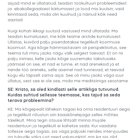
asjad mind ei üllatanud, teadsin töökultuuri probleemidest
ja ebakollegiaalsest käitumisest ja lood mis kuulsin, vaid
kinnitasid seda, mida olin kuulnud ja näinud kõik need
aastad.
Kuigi kohati ikkagi suutsid vastused mind üllatada. Ma
teadsin kurnatusest, me kõik teame arstide kurnatusest.
Üllatas, kuivõrd palju pisendatakse tegelikult koormuse
küsimust. Aga kõige hämmastavam oli perspektiivitus, see
teema tuli minu jaoks nagu välk selgest taevast. Et on nii
palju inimesi, kelle jaoks kõige suuremaks takistuseks
jäämisel on see, et nad ei tunne, et nad areneksid ja et
nende töö areneks, selle asemel nad tunnevad, et teevad
kogu elu täpselt sama asja. See oli minu jaoks väga suur
üllatus, sest see ei ole see, mida me meditsiiniga seostame.
SE: Kristo, sa oled kindlasti selle artikliga tutvunud.
Kuidas suhtud sellesse teemasse, kas tajud sa seda
terava probleemina?
KE: Ma kõigepealt läheksin tagasi ka oma residentuuri aega
ja tegelikult nõustun siin kaaskõnelejaga selles mõttes
täielikult. Mina tegin otsuse lihtsalt minna mujale
residentuuri ja tegelikult ei kahetse seda. Kui vaadata
tollesse aega tagasi, siis väga paljuski nendes intervjuudes
on tulnudki välja just need valupunktid, mis ka siis olid.