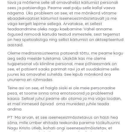
tava ja mõtleme selle all omavahelist käitumist personali
sees ja patsiendiga. Peame veel palju selle kallal vaeva
nägema. Üks probleem on see, et me mõnikord võtame
ebaadekvaatset käitumist iseenesestmõistetavalt ja me
väga kergelt lepime sellega. Arvatakse, et sellest
teadaandmine oleks nagu kaebamine. Vahel anname
õigused niimoodi käituda teatud inimestele, sest tegemist
on hea spetsialistiga ning sellist käitumist on aktsepteeritud
aastaid.
Oleme meditsiinisüsteemis patsiendi tõttu, me peame kogu
aeg seda meelde tuletama. Ükskõik kas me oleme
tugipersonal või kliiniline personal, meie põhieesmärk on
see, et patsient saaks parimat ravi ja et suudaksime selle
juures ka omavahel suhelda. See kipub mõnikord ära
ununema eri rühmades.
Teine asi on see, et haigla siiski ei ole meie personaalne
pesa, et toome sinna oma emotsioonid ja probleemid
kaasa. Sellisel juhul peame abi otsima ja ma väga loodan,
et meil inimesed õpivad oma muredest juhile teada
andma.
PT: Ma arvan, et see iseenesestmõistetavus on hästi hea
sõna, mille ümber ehitada teekonda parema töökultuurini.
Nagu Kristo ütleb, kohati ongi iseenesestmõistetav, et