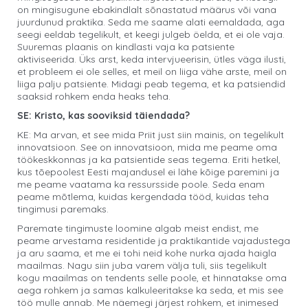
on mingisugune ebakindlalt sõnastatud määrus või vana
juurdunud praktika. Seda me saame alati eemaldada, aga
seegi eeldab tegelikult, et keegi julgeb öelda, et ei ole vaja.
Suuremas plaanis on kindlasti vaja ka patsiente
aktiviseerida. Üks arst, keda intervjueerisin, ütles väga ilusti,
et probleem ei ole selles, et meil on liiga vähe arste, meil on
liiga palju patsiente. Midagi peab tegema, et ka patsiendid
saaksid rohkem enda heaks teha.
SE: Kristo, kas sooviksid täiendada?
KE: Ma arvan, et see mida Priit just siin mainis, on tegelikult
innovatsioon. See on innovatsioon, mida me peame oma
töökeskkonnas ja ka patsientide seas tegema. Eriti hetkel,
kus tõepoolest Eesti majandusel ei lähe kõige paremini ja
me peame vaatama ka ressursside poole. Seda enam
peame mõtlema, kuidas kergendada tööd, kuidas teha
tingimusi paremaks.
Paremate tingimuste loomine algab meist endist, me
peame arvestama residentide ja praktikantide vajadustega
ja aru saama, et me ei tohi neid kohe nurka ajada haigla
maailmas. Nagu siin juba varem välja tuli, siis tegelikult
kogu maailmas on tendents selle poole, et hinnatakse oma
aega rohkem ja samas kalkuleeritakse ka seda, et mis see
töö mulle annab. Me näemegi järjest rohkem, et inimesed