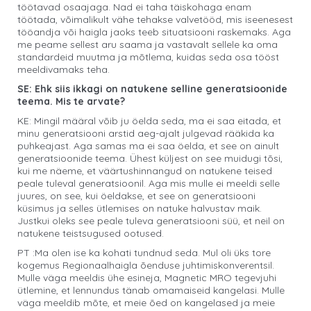
töötavad osaajaga. Nad ei taha täiskohaga enam
töötada, võimalikult vähe tehakse valvetööd, mis iseenesest
tööandja või haigla jaoks teeb situatsiooni raskemaks. Aga
me peame sellest aru saama ja vastavalt sellele ka oma
standardeid muutma ja mõtlema, kuidas seda osa tööst
meeldivamaks teha.
SE: Ehk siis ikkagi on natukene selline generatsioonide
teema. Mis te arvate?
KE: Mingil määral võib ju öelda seda, ma ei saa eitada, et
minu generatsiooni arstid aeg-ajalt julgevad rääkida ka
puhkeajast. Aga samas ma ei saa öelda, et see on ainult
generatsioonide teema. Ühest küljest on see muidugi tõsi,
kui me näeme, et väärtushinnangud on natukene teised
peale tuleval generatsioonil. Aga mis mulle ei meeldi selle
juures, on see, kui öeldakse, et see on generatsiooni
küsimus ja selles ütlemises on natuke halvustav maik.
Justkui oleks see peale tuleva generatsiooni süü, et neil on
natukene teistsugused ootused.
PT :Ma olen ise ka kohati tundnud seda. Mul oli üks tore
kogemus Regionaalhaigla õenduse juhtimiskonverentsil.
Mulle väga meeldis ühe esineja, Magnetic MRO tegevjuhi
ütlemine, et lennundus tänab omamaiseid kangelasi. Mulle
väga meeldib mõte, et meie õed on kangelased ja meie