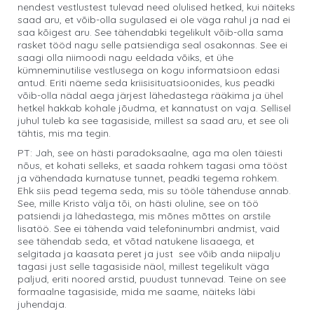
nendest vestlustest tulevad need olulised hetked, kui näiteks
saad aru, et võib-olla sugulased ei ole väga rahul ja nad ei
saa kõigest aru. See tähendabki tegelikult võib-olla sama
rasket tööd nagu selle patsiendiga seal osakonnas. See ei
saagi olla niimoodi nagu eeldada võiks, et ühe
kümneminutilise vestlusega on kogu informatsioon edasi
antud. Eriti näeme seda kriisisituatsioonides, kus peadki
võib-olla nädal aega järjest lähedastega rääkima ja ühel
hetkel hakkab kohale jõudma, et kannatust on vaja. Sellisel
juhul tuleb ka see tagasiside, millest sa saad aru, et see oli
tähtis, mis ma tegin.
PT: Jah, see on hästi paradoksaalne, aga ma olen täiesti
nõus, et kohati selleks, et saada rohkem tagasi oma tööst
ja vähendada kurnatuse tunnet, peadki tegema rohkem.
Ehk siis pead tegema seda, mis su tööle tähenduse annab.
See, mille Kristo välja tõi, on hästi oluline, see on töö
patsiendi ja lähedastega, mis mõnes mõttes on arstile
lisatöö. See ei tähenda vaid telefoninumbri andmist, vaid
see tähendab seda, et võtad natukene lisaaega, et
selgitada ja kaasata peret ja just see võib anda niipalju
tagasi just selle tagasiside näol, millest tegelikult väga
paljud, eriti noored arstid, puudust tunnevad. Teine on see
formaalne tagasiside, mida me saame, näiteks läbi
juhendaja.