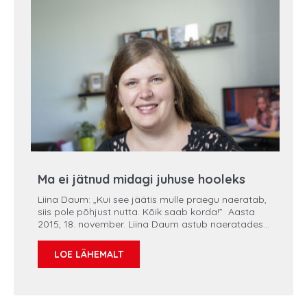
Ma ei jätnud midagi juhuse hooleks
Liina Daum: „Kui see jäätis mulle praegu naeratab,
siis pole põhjust nutta. Kõik saab korda!” Aasta
2015, 18. november. Liina Daum astub naeratades,
endal peopesad hirmust higised Põhja-Eesti
Regionaalhaigla kirurgi dr Jelizaveta Gorošina
LOE LÄHEMALT
kabinetti. Ta kuuleb oma diagnoosi. Kaugele
arenenud pahaloomuline kasvaja on ajanud
kombitsad läbi pära- ja käärsoole. Siirded
ulatuvad lümfidesse. Dr Gorošina selgitab talle