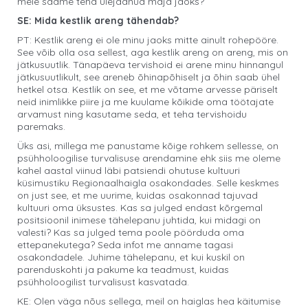
meie saame teha ülejäänud maja jaoks?
SE: Mida kestlik areng tähendab?
PT: Kestlik areng ei ole minu jaoks mitte ainult rohepööre.
See võib olla osa sellest, aga kestlik areng on areng, mis on
jätkusuutlik. Tänapäeva tervishoid ei arene minu hinnangul
jätkusuutlikult, see areneb õhinapõhiselt ja õhin saab ühel
hetkel otsa. Kestlik on see, et me võtame arvesse päriselt
neid inimlikke piire ja me kuulame kõikide oma töötajate
arvamust ning kasutame seda, et teha tervishoidu
paremaks.
Üks asi, millega me panustame kõige rohkem sellesse, on
psühholoogilise turvalisuse arendamine ehk siis me oleme
kahel aastal viinud läbi patsiendi ohutuse kultuuri
küsimustiku Regionaalhaigla osakondades. Selle keskmes
on just see, et me uurime, kuidas osakonnad tajuvad
kultuuri oma üksustes. Kas sa julged endast kõrgemal
positsioonil inimese tähelepanu juhtida, kui midagi on
valesti? Kas sa julged tema poole pöörduda oma
ettepanekutega? Seda infot me anname tagasi
osakondadele. Juhime tähelepanu, et kui kuskil on
parenduskohti ja pakume ka teadmust, kuidas
psühholoogilist turvalisust kasvatada.
KE: Olen väga nõus sellega, meil on haiglas hea käitumise