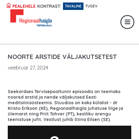
Registratuur:
617 1049
KONTRAST:
PEALEHELE
TAVALINE
TUGEV
Erakorraline abi:
617 1400
Digiregistratuur:
SISENE
NOORTE ARSTIDE VÄLJAKUTSETEST
veebruar 27, 2024
Seekordses Tervisepooltunni episoodis on teemaks
noored arstid ja nende väljakutsed Eesti
meditsiinisüsteemis. Stuudios on kaks külalist - dr
Kristo Erikson (KE), Regionaalhaigla juhatuse liige ja
ülemarst ning Priit Tohver (PT), kestliku arengu
teenistuse juht. Vestlust juhib Stina Eilsen (SE).