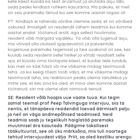
kelle käest küsida ka teist arvamust ja arutada asju läbi,
seda peaks kindlasti rohkem kasutama. Ma pakuks, et meil
on seis paremaks läinud kui see kümme aastat tagasi oli.
PT: Kindlasti ei tähenda võrdne olemine seda, et on võrdsed
oskused. Ilmselgelt on residendil vähem teadmisi kui kümme
aastat erialal töötanud arstil, aga sellest hoolimata
resident võib märgata vajalikku. Ta võib olla lugenud asju,
mis võivad olla olulised igapäevatöö ja patsientide
kogemuse paremaks tegemisel ja hea osakond on see, kes
kuulab seda residenti sellel hetkel ja võtab reaalselt selle
aja, et küsida oma töötajate käest, et kuidas teile tundub,
kas meil on kõik hästi või me võiksime midagi teistmoodi
teha. Ja kui keegi tõesti toob välja, et me võiksime midagi
teistmoodi teha, siis reaktsioon peaks olema tänulikkus ja
mitte see, et kes sina ka oled, et mina olen kümme aastat
töötanud, siin me oleme alati niimoodi teinud.
SE: Resident võib hoopis uue vaate tuua. Kui tegin
samal teemal prof Peep Talvinguga intervjuu, siis ta
nentis, et tänapäeva residendid loevad äärmiselt palju
ja neil on väga andmepõhised teadmised. Neid
teadmisi saab ju tegelikult haiglatöö paremaks
muutmisel ära kasutada. Räägime toksilisest
töökultuurist, see oli üks märksõna, mis tuli noortega
tehtud intervjuudest välja. Priit, sa oled kestliku arengu