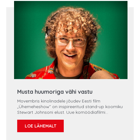
olukorda, joonistab paberile skeeme. Liina vaatab
klaasistunud pilgul, kuid ei saa millestki aru –
justkui mingi blokk oleks ette löödud. Ta puhkeb
nutma.
Musta huumoriga vähi vastu
Movembris kinolinadele jõudev Eesti film
„Ühemeheshow” on inspireeritud stand-up koomiku
Stewart Johnsoni elust. Uue komöödiafilmi
inspiratsiooniallikas on ootamatult väga tõsine
teema – munandivähk. Küsimusele, miks Stewart
LOE LÄHEMALT
Johnson suurel ekraanil oma munandivähi üle
nalja viskab, on koomiku vastus lihtne: „Miks mitte.