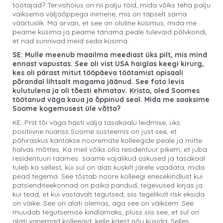
töötajad? Tervishoius on nii palju töid, mida võiks teha palju
väiksema väljaõppega inimene, mis on täpselt sama
väärtuslik. Ma arvan, et see on oluline küsimus, mida me
peame küsima ja peame tänama peale tulevaid põlvkondi,
et nad sunnivad meid seda küsima.
SE: Mulle meenub maailma meediast üks pilt, mis mind
ennast vapustas. See oli vist USA haiglas keegi kirurg,
kes oli pärast mitut tööpäeva töötamist opisaali
põrandal lihtsalt magama jäänud. See foto levis
kulutulena ja oli tõesti ehmatav. Kristo, oled Soomes
töötanud väga kaua ja õppinud seal. Mida me saaksime
Soome kogemusest üle võtta?
KE: Priit tõi väga hästi välja tasakaalu leidmise, üks
positiivne nüanss Soome süsteemis on just see, et
põhiraskus kantakse nooremate kolleegide peale ja mitte
halvas mõttes. Ka meil võiks olla residentuur pikem, et juba
residentuuri raames saame vajalikud oskused ja tasakaal
tuleb ka sellest, kui sul on alati kuskilt järele vaadata, mida
pead tegema. See tõstab noore kolleegi enesekindlust kui
patsienditeekonnad on paika pandud, tegevused kirjas ja
kui tead, et kui vastavalt tegutsed, siis tegelikult risk eksida
on väike. See on alati olemas, aga see on väiksem. See
muudab tegutsemise kindlamaks, pluss siis see, et sul on
alati vanemad kolleegid, kelle käest nõu küsida. Selles