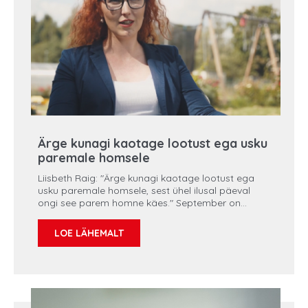
Ärge kunagi kaotage lootust ega usku
paremale homsele
Liisbeth Raig: "Ärge kunagi kaotage lootust ega
usku paremale homsele, sest ühel ilusal päeval
ongi see parem homne käes." September on
verevähi teadlikkuse tõstmise kuu. Verevähid
moodustavad oma erinevate esinemisvormidega
LOE LÄHEMALT
7% kõikidest teadaolevatest vähiliikidest. Eestis
saab pahaloomulise vereloomekasvaja diagnoosi
igal aastal umbes 500 uut patsienti, kuid
vaatamata sellele on teadlikkus verevähi
olemusest kesine.