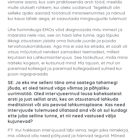
viimane aasta, kus sain praktiseerida arsti tööd, meeldis
mulle oluliselt rohkem, kui oleks oodanud. Tegelikult olin
selleks ajaks aastaid töötanud ministeeriumites ja näinud
kui kaua läheb aega, et saavutada mingisugustki tulemust.
Ühe hommikuga EMOs võid diagnoosida mitu inimest ja
määrata neile ravi, see on hästi lahe tunne, aga lõpuks
ikkagi otsustasin jääda oma liistude juurde ja püsida
tervishoiukorralduses. Aga ma ei saa ka eitada, et osalt oli
otsus mõjutatud nendest samadest teemadest, millest
kirjutasin ka Lahkumisintervjuus. See töökultuur, mida mina
näiteks kogesin, ei kutsunud mind. Ma tajusin, et mul on
paremad kolleegid ja paremad kollegiaalsed suhted kui
püsin riigiaparaadis.
SE: Ja eks me selleni täna oma saatega tahamegi
jõuda, et oled teinud väga võimsa ja põhjaliku
uurimistöö. Oled intervjueerinud lausa kaheksateist
arsti ja just sellist arsti, kes on otsustanud lahkuda
meditsiinist või siis peavad lahkumisplaane. Kas need
intervjuude tulemused üllatasid sind või oli sul kuidagi
ette juba selline tunne, et nii need vastused välja
kujunevad?
PT: Kui hakkasin intervjuusid läbi viima, tegin pika nimekirja,
mis võiksid olla need põhjused ja häirivad tegurid. Mõned