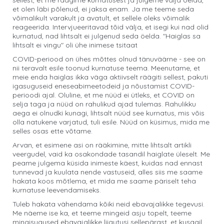
sellest, et me räägime kurnatusest ja julgeme välja öelda,
et olen läbi põlenud, ei jaksa enam. Ja me teeme seda
võimalikult varakult ja avatult, et sellele oleks võimalik
reageerida. Intervjueeritavad tõid välja, et isegi kui nad olid
kurnatud, nad lihtsalt ei julgenud seda öelda. "Haiglas sa
lihtsalt ei vingu" oli ühe inimese tsitaat
COVID-periood on ühes mõttes olnud tänuväärne - see on
nii teravalt esile toonud kurnatuse teema. Meenutame, et
meie enda haiglas ikka väga aktiivselt räägiti sellest, pakuti
igasuguseid eneseabimeetodeid ja nõustamist COVID-
perioodi ajal. Oluline, et me nüüd ei ütleks, et COVID on
selja taga ja nüüd on rahulikud ajad tulemas. Rahulikku
aega ei olnudki kunagi, lihtsalt nüüd see kurnatus, mis võis
olla natukene varjatud, tuli esile. Nüüd on küsimus, mida me
selles osas ette võtame.
Arvan, et esimene asi on rääkimine, mitte lihtsalt artikli
veergudel, vaid ka osakondade tasandil haiglate üleselt. Me
peame julgema küsida inimeste käest, kuidas nad ennast
tunnevad ja kuulata nende vastuseid, alles siis me saame
hakata koos mõtlema, et mida me saame päriselt teha
kurnatuse leevendamiseks.
Tuleb hakata vähendama kõiki neid ebavajalikke tegevusi.
Me näeme ise ka, et teeme mingeid asju topelt, teeme
mingisugused ebavajalikke liigutusi sellepärast, et kusagil