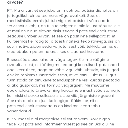
arvate?
PT: Ma arvan, et see juba on muutnud, patsiendiohutus on
ju tegelikult olnud teemaks väga avalikult. See, et
meditsiinisüsteemis juhtub vigu, et patsient võib saada
tervishoius kahju, on tulnud selgemini pildile just tänu sellele,
et meil on olnud elavad diskussioonid patsiendikindlustuse
seaduse ümber. Arvan, et see on positiivne sellepärast, et
kui teemast ei räägita ja tõesti näiteks tekib raviviga, siis on
suur motivatsioon seda varjata, sest võib tekkida tunne, et
oled ebakompetentne arst, kes ei saanud hakkama.
Enesesüüdistuse laine on väga tugev. Kui me räägime
avatult sellest, et töötingimused ongi keerulised, patsiendid
ongi keerulised, aega on vähe, vigu võib juhtuda, siis julged
ehk ka rohkem tunnistada seda, et ka minul juhtus. Julgus
tunnistada on ainukene tõenduspõhine viis, kuidas peatada
allakäiguspiraal, mis toimub veajärgselt. Me muutume
ebakindlaks ja ärevaks ning hakkame ennast süüdistama ja
kui miski ei sekku sellesse, siis see viib järgmiste vigadeni.
See mis aitab, on just kolleegiga rääkimine, nii et
patsiendikindlustusseadus on kindlasti seda tabu
vähendanud.
KE: Viimasel ajal räägitakse sellest rohkem. Kõik algab
tegelikult patsiendi informeerimisest ja see on üks oluline