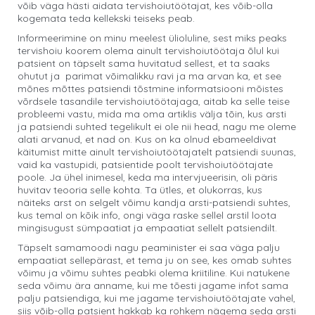
võib väga hästi aidata tervishoiutöötajat, kes võib-olla
kogemata teda kellekski teiseks peab.
Informeerimine on minu meelest ülioluline, sest miks peaks
tervishoiu koorem olema ainult tervishoiutöötaja õlul kui
patsient on täpselt sama huvitatud sellest, et ta saaks
ohutut ja parimat võimalikku ravi ja ma arvan ka, et see
mõnes mõttes patsiendi tõstmine informatsiooni mõistes
võrdsele tasandile tervishoiutöötajaga, aitab ka selle teise
probleemi vastu, mida ma oma artiklis välja tõin, kus arsti
ja patsiendi suhted tegelikult ei ole nii head, nagu me oleme
alati arvanud, et nad on. Kus on ka olnud ebameeldivat
käitumist mitte ainult tervishoiutöötajatelt patsiendi suunas,
vaid ka vastupidi, patsientide poolt tervishoiutöötajate
poole. Ja ühel inimesel, keda ma intervjueerisin, oli päris
huvitav teooria selle kohta. Ta ütles, et olukorras, kus
näiteks arst on selgelt võimu kandja arsti-patsiendi suhtes,
kus temal on kõik info, ongi väga raske sellel arstil loota
mingisugust sümpaatiat ja empaatiat sellelt patsiendilt.
Täpselt samamoodi nagu peaminister ei saa väga palju
empaatiat sellepärast, et tema ju on see, kes omab suhtes
võimu ja võimu suhtes peabki olema kriitiline. Kui natukene
seda võimu ära anname, kui me tõesti jagame infot sama
palju patsiendiga, kui me jagame tervishoiutöötajate vahel,
siis võib-olla patsient hakkab ka rohkem nägema seda arsti