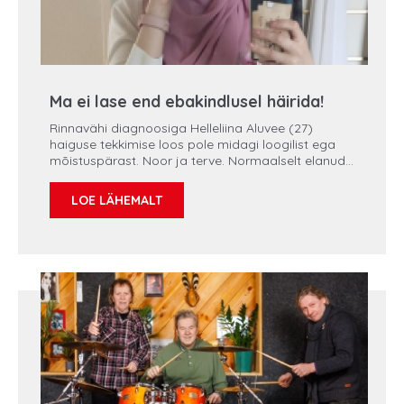
Ma ei lase end ebakindlusel häirida!
Rinnavähi diagnoosiga Helleliina Aluvee (27)
haiguse tekkimise loos pole midagi loogilist ega
mõistuspärast. Noor ja terve. Normaalselt elanud.
Pole sõltlane. Töötab meditsiinis ja soovib teistele
head. „Miks mina sain selle vähi?“ küsib ta.
LOE LÄHEMALT