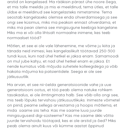
arstid on kangelased. Ma rääkisin pärast ühe noore õega,
et mis talle meeldis ja mis ei meeldinud, tema ütles, et talle
üldse ei meeldinud see kangelasteks nimetamine. Tema
seostab kangelaseks olemise enda ohverdamisega ja see
ongi see küsimus, miks ma peaksin ennast ohverdama, et
miks ma pean olema see mingisugune keebiga kangelane.
Miks ma ei või olla lihtsalt normaalne inimene, kes teeb
normaalset tööd?
Mõtlen, et see ei ole vale lähenemine, me võime ju kiita ja
tänada neid inimesi, kes kangelaslikult töötavad 250-300
tundi kuus, kuni nad ühel hetkel ei jaksa enam. Samamoodi
on mul jube kahju, et nad ühel hetkel enam ei jaksa. Et
nende kurnatus võib mõjuda suhetele kolleegidega ja võib
hakata mõjuma ka patsientidele. Seega ei ole see
jätkusuutlik.
Ma arvan, et see nii-öelda generatsioonide vahe ja uue
generatsiooni ootus, et töö peab olema natuke rohkem
tasakaalus, ei ole ilmtingimata halb. See võib-olla ongi see,
mis teeb lõpuks tervishoiu jätkusuutlikuks. Inimeste võimetel
on piirid, peame sellega arvestama ja hoopis mõtlema, et
mida saame siis teha. Kas me saame luua juurde
mingisuguseid digi-süsteeme? Kas me saame äkki võtta
juurde tervishoidu töötajaid, kes ei ole arstid ja õed? Miks
peab olema ainult kuus või kümme aastat õppinud