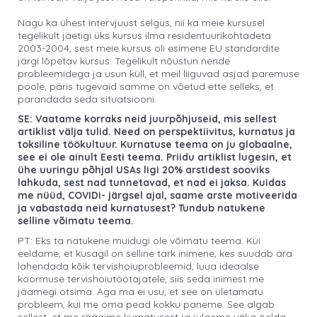
Nagu ka ühest intervjuust selgus, nii ka meie kursusel
tegelikult jäetigi üks kursus ilma residentuurikohtadeta
2003-2004, sest meie kursus oli esimene EU standardite
järgi lõpetav kursus. Tegelikult nõustun nende
probleemidega ja usun küll, et meil liiguvad asjad paremuse
poole, päris tugevaid samme on võetud ette selleks, et
parandada seda situatsiooni.
SE: Vaatame korraks neid juurpõhjuseid, mis sellest
artiklist välja tulid. Need on perspektiivitus, kurnatus ja
toksiline töökultuur. Kurnatuse teema on ju globaalne,
see ei ole ainult Eesti teema. Priidu artiklist lugesin, et
ühe uuringu põhjal USAs ligi 20% arstidest sooviks
lahkuda, sest nad tunnetavad, et nad ei jaksa. Kuidas
me nüüd, COVIDi- järgsel ajal, saame arste motiveerida
ja vabastada neid kurnatusest? Tundub natukene
selline võimatu teema.
PT: Eks ta natukene muidugi ole võimatu teema. Kui
eeldame, et kusagil on selline tark inimene, kes suudab ära
lahendada kõik tervishoiuprobleemid, luua ideaalse
koormuse tervishoiutöötajatele, siis seda inimest me
jäämegi otsima. Aga ma ei usu, et see on ületamatu
probleem, kui me oma pead kokku paneme. See algab