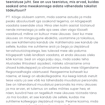
teenistuse juht. See on uus teenistus, mis arvad, kuidas
saaksid oma meeskonnaga aidata vähendada toksilist
töökultuuri?
PT: Kõige olulisem samm, mida saame astuda ja mida
peaks absoluutselt iga osakond tegema, on kõigepealt
vaadata iseendale otsa. Mina olen kolm aastat töötanud
nende inimestega ja selle aja sees olen väga tõsiselt
vaadanud, milline on kultuur meie üksuses. Sest kui meie
üksuses on mingisugune ebakõla, ussitamine ja toksilisus,
siis see kahtlemata kandub üle. Kahtlemata see kandub üle
sellele, kuidas me suhtleme arsti ja õega ja ülejäänud
tervishoiutöötajatega, kes tulevad meie abi paluma.
Kõigepealt tuleb kindlasti vaadata, et enda üksuses oleks
kõik korras. Seal on väga palju asju, mida saaks teha.
Alustades lihtsatest asjadest, näiteks sõnastame oma
ühised kokkulepped ja sõnastame kuidas meie tõlgendame
Regionaalhaigla väärtuseid. Reageerime koheselt kui
näeme, et keegi on ebakollegiaalne. Kui keegi käitub inetult
teise vastu ja see võib ka tähendada muudatusi personalis.
See on tähendanud muudatusi personalis ka minu üksuses
ja ma arvan, et tulemus on selles mõttes super hea, et
näen, kuivõrd hea on tegelikult meie üksuses töötada täna.
Ja ma loodan, et see kandub üle sellele, kuidas me
suhtleme kolleegiga ülejäänud majas. Peame küsima, mida