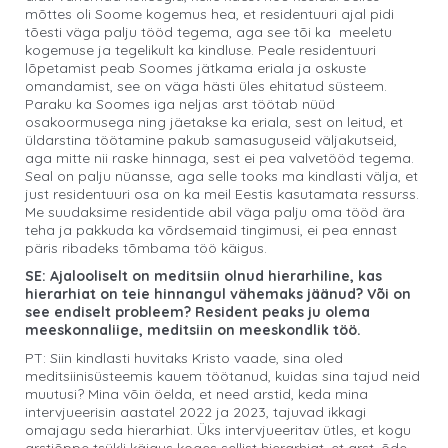
mõttes oli Soome kogemus hea, et residentuuri ajal pidi
tõesti väga palju tööd tegema, aga see tõi ka meeletu
kogemuse ja tegelikult ka kindluse. Peale residentuuri
lõpetamist peab Soomes jätkama eriala ja oskuste
omandamist, see on väga hästi üles ehitatud süsteem.
Paraku ka Soomes iga neljas arst töötab nüüd
osakoormusega ning jäetakse ka eriala, sest on leitud, et
üldarstina töötamine pakub samasuguseid väljakutseid,
aga mitte nii raske hinnaga, sest ei pea valvetööd tegema.
Seal on palju nüansse, aga selle tooks ma kindlasti välja, et
just residentuuri osa on ka meil Eestis kasutamata ressurss.
Me suudaksime residentide abil väga palju oma tööd ära
teha ja pakkuda ka võrdsemaid tingimusi, ei pea ennast
päris ribadeks tõmbama töö käigus.
SE: Ajalooliselt on meditsiin olnud hierarhiline, kas
hierarhiat on teie hinnangul vähemaks jäänud? Või on
see endiselt probleem? Resident peaks ju olema
meeskonnaliige, meditsiin on meeskondlik töö.
PT: Siin kindlasti huvitaks Kristo vaade, sina oled
meditsiinisüsteemis kauem töötanud, kuidas sina tajud neid
muutusi? Mina võin öelda, et need arstid, keda mina
intervjueerisin aastatel 2022 ja 2023, tajuvad ikkagi
omajagu seda hierarhiat. Üks intervjueeritav ütles, et kogu