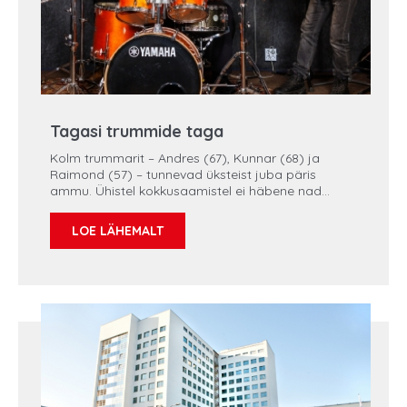
Tagasi trummide taga
Kolm trummarit – Andres (67), Kunnar (68) ja
Raimond (57) – tunnevad üksteist juba päris
ammu. Ühistel kokkusaamistel ei häbene nad
lisaks muusikale ka oma tervisest rääkida. Nad
jagavad ausalt ja avameelselt oma kogemust
LOE LÄHEMALT
eesnäärmevähiga ja selle seljatamisega, et panna
mehi rohkem oma tervisele mõtlema.