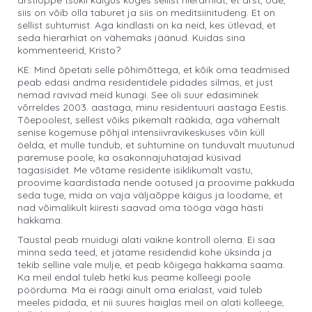
arstiõppe tsükli käigus koges sellist hierarhiat, et arst, õde,
siis on võib olla taburet ja siis on meditsiinitudeng. Et on
sellist suhtumist. Aga kindlasti on ka neid, kes ütlevad, et
seda hierarhiat on vähemaks jäänud. Kuidas sina
kommenteerid, Kristo?
KE: Mind õpetati selle põhimõttega, et kõik oma teadmised
peab edasi andma residentidele pidades silmas, et just
nemad ravivad meid kunagi. See oli suur edasiminek
võrreldes 2003. aastaga, minu residentuuri aastaga Eestis.
Tõepoolest, sellest võiks pikemalt rääkida, aga vähemalt
senise kogemuse põhjal intensiivravikeskuses võin küll
öelda, et mulle tundub, et suhtumine on tunduvalt muutunud
paremuse poole, ka osakonnajuhatajad küsivad
tagasisidet. Me võtame residente isiklikumalt vastu,
proovime kaardistada nende ootused ja proovime pakkuda
seda tuge, mida on vaja väljaõppe käigus ja loodame, et
nad võimalikult kiiresti saavad oma tööga väga hästi
hakkama.
Taustal peab muidugi alati vaikne kontroll olema. Ei saa
minna seda teed, et jätame residendid kohe üksinda ja
tekib selline vale mulje, et peab kõigega hakkama saama.
Ka meil endal tuleb hetki kus peame kolleegi poole
pöörduma. Ma ei räägi ainult oma erialast, vaid tuleb
meeles pidada, et nii suures haiglas meil on alati kolleege,