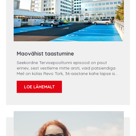
Maovähist taastumine
Seekordne Tervisepooltunni episood on pisut
erinev, sest vestleme mitte arsti, vaid patsiendiga.
Meil on külas Revo Türk, 36-aastane kahe lapse isa
Pärnust. Veidi üle aasta tagasi diagnoositi tal
maovähk ning olles haigusega võidelnud, tahab
LOE LÄHEMALT
Revo nüüd oma kogemusi, nõuandeid ja toetust
teiste inimestega jagada.