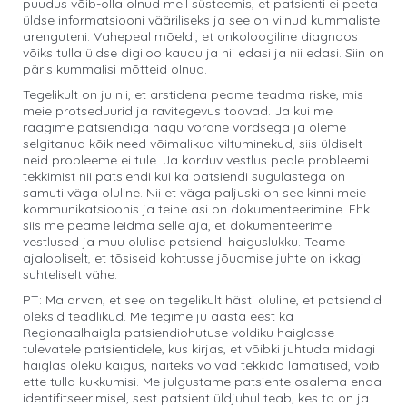
puudus võib-olla olnud meil süsteemis, et patsienti ei peeta
üldse informatsiooni vääriliseks ja see on viinud kummaliste
arenguteni. Vahepeal mõeldi, et onkoloogiline diagnoos
võiks tulla üldse digiloo kaudu ja nii edasi ja nii edasi. Siin on
päris kummalisi mõtteid olnud.
Tegelikult on ju nii, et arstidena peame teadma riske, mis
meie protseduurid ja ravitegevus toovad. Ja kui me
räägime patsiendiga nagu võrdne võrdsega ja oleme
selgitanud kõik need võimalikud viltuminekud, siis üldiselt
neid probleeme ei tule. Ja korduv vestlus peale probleemi
tekkimist nii patsiendi kui ka patsiendi sugulastega on
samuti väga oluline. Nii et väga paljuski on see kinni meie
kommunikatsioonis ja teine asi on dokumenteerimine. Ehk
siis me peame leidma selle aja, et dokumenteerime
vestlused ja muu olulise patsiendi haiguslukku. Teame
ajalooliselt, et tõsiseid kohtusse jõudmise juhte on ikkagi
suhteliselt vähe.
PT: Ma arvan, et see on tegelikult hästi oluline, et patsiendid
oleksid teadlikud. Me tegime ju aasta eest ka
Regionaalhaigla patsiendiohutuse voldiku haiglasse
tulevatele patsientidele, kus kirjas, et võibki juhtuda midagi
haiglas oleku käigus, näiteks võivad tekkida lamatised, võib
ette tulla kukkumisi. Me julgustame patsiente osalema enda
identifitseerimisel, sest patsient üldjuhul teab, kes ta on ja