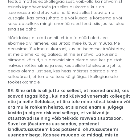
teatud mõttes ebakollegiaalsust, võib-olla ka nähvamist
esineb igapäevatöös ja selles olukorras, kus on
iseenesestmõistetav kui sina lähed sellest teavitama
kusagile…kas oma juhatajale või kusagile kõrgemale või
kasutad selleks mingit anonüümsed teed…siis justkui oled
sina see paha.
Mõeldakse, et alati on nii tehtud ja nüüd oled see
ebameeldiv inimene, kes üritab meie kultuuri muuta. Me
peaksime jõudma olukorrani, kus on iseenesestmõistetav,
et me oleme kollegiaalsed, et me ei nähva. Ja kui sina
niimoodi käitud, siis peaksid sina olema see, kes paistab
halvas mõttes silma ja see, kes sellele tähelepanu juhib,
peaks olema just see, kes heas mõistes paistab silma
sellepärast, et tema kaitseb kõigi õigust kollegiaalsele
töökeskkonnale.
SE: Sinu artiklis oli juttu ka sellest, et noored arstid, kes
saavad tagasilöögi, kui nad küsivad vanemalt kolleegilt
nõu ja neile öeldakse, et ära tule minu käest küsima või
ära mulle rohkem helista, et siis nad enam ei julgegi
küsida ja pigem riskivad sellega, et vaikivad ja
otsustavad ise ning võib tekkida ravivea situatsioon.
Suvel on jõustumas uus seadus, patsiendi
kindlustussüsteem koos patsiendi ohutussüsteemi
uuendamisega. Kas see muudab ka midagi, mis te