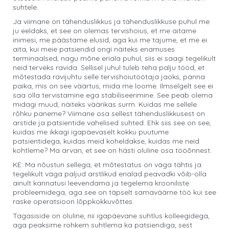
suhtele.
Ja viimane on tähenduslikkus ja tähenduslikkuse puhul me
ju eeldaks, et see on olemas tervishoius, et me aitame
inimesi, me päästame elusid, aga kui me tajume, et me ei
aita, kui meie patsiendid ongi näiteks enamuses
terminaalsed, nagu mõne eriala puhul, siis ei saagi tegelikult
neid terveks ravida. Sellisel juhul tuleb teha palju tööd, et
mõtestada ravijuhtu selle tervishoiutöötaja jaoks, panna
paika, mis on see väärtus, mida me loome. Ilmselgelt see ei
saa olla tervistamine ega stabiliseerimine. See peab olema
midagi muud, näiteks väärikas surm. Kuidas me sellele
rõhku paneme? Viimane osa sellest tähenduslikkusest on
arstide ja patsientide vahelised suhted. Ehk siis see on see,
kuidas me ikkagi igapäevaselt kokku puutume
patsientidega, kuidas meid koheldakse, kuidas me neid
kohtleme? Ma arvan, et see on hästi oluline osa tööõnnest.
KE: Ma nõustun sellega, et mõtestatus on väga tähtis ja
tegelikult väga paljud arstlikud erialad peavadki võib-olla
ainult kannatusi leevendama ja tegelema krooniliste
probleemidega, aga see on täpselt samaväärne töö kui see
raske operatsioon lõppkokkuvõttes.
Tagasiside on oluline, nii igapäevane suhtlus kolleegidega,
aga peaksime rohkem suhtlema ka patsiendiga, sest