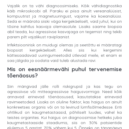
Vajalik on ta vähi diagnoosimiseks. Kõik vähidiagnostika
käib mikroskoobi all. Paraku ei piisa ainult vereanalüüsist,
kompuutrist ja magnetuuringust, vajame ka koeanalüüsi.
Seda ei määrata siiski väga kergekäeliselt, vaid juhul, kui on
tõsine kahtlus kasvaja olemasolule. Lisaks saame biopsia
abil teada, kui agressiivse kasvajaga on tegemist ning tekib
parem pilt vajalikust raviplaanist.
Infektsioonirisk on muidugi olemas ja seetõttu ei määratagi
biopsiat kergekäeliselt. Alles siis kui kergemini
kättesaadavad uuringumeetodid ütlevad meile, et enam ei
saa jälgida ja oodata vaid tuleb alustada ravi.
Mis on eesnäärmevähi puhul tervenemise
tõenäosus?
Siin mängivad jälle rolli riskigrupid ja kas tegu on
agressiivse või mitteagressiivse haigusvormiga. Need kõik
annavad erinevad tõenäosused, kasutatakse erinevaid
ravimeetodeid. Lisaks on oluline faktor, kas haigus on ainult
konkreetses organis või on ta levinud lümfisõlmedesse. Eriti
ohtlikud on kaugmetastaasid, põhiliselt luudes, vahel ka
teistes organites. Kui haigus on diagnoosimise hetkeks juba
kaugmetastaaside staadiumis, siis on 30% patsientide
elulemus 5 aastat, 70% vähem kui 5. Õnneks on tänapäeva