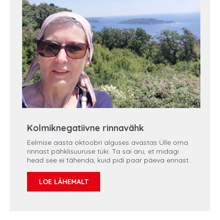
märkimisväärset.
Kolmiknegatiivne rinnavähk
Eelmise aasta oktoobri alguses avastas Ülle oma
rinnast pähklisuuruse tüki. Ta sai aru, et midagi
head see ei tähenda, kuid pidi paar päeva ennast
koguma. Perele ei julgenud ta oma leiust kohe
rääkida. Lähedased said juba aru, et naine on
LOE LÄHEMALT
kahtlaselt vaikne, kuid tema kinnitas, et kõik on
hästi. Pärast paari magamata ööd tunnistas ta
imelikku leidu abikaasale, kes ta otsekohe arsti
juurde saatis.