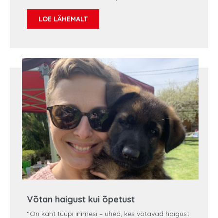
tõenäosusega terveks kuulutada.
Toitumisterapeudil ja kogemusnõustajal Revo
LOE LÄHEMALT
Türkil (41) on maovähidiagnoosi saamisest
möödas kuus aastat. Noore mehena ei osanud
Revogi esialgu diagnoosi enda jaoks võrrandisse
panna. „Paar nädalat arvasin, et see on halb
unenägu ja vale leid, ühel hetkel aga mõistsin, et
see on reaalsus, millega pean hakkama
tegelema,“ meenutab ta.
Võtan haigust kui õpetust
“On kaht tüüpi inimesi – ühed, kes võtavad haigust