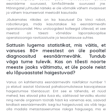
eesnäärme suurusest, lümfisõlmede suurusest jne.
Mõningatel juhtudel näiteks ei ole võimalik vähem invasiivset
ja vähem traumeerivat meetodit kasutada.
Jõukamates riikides on ka kasutusel Da Vinci robot,
robotkirurgia, mida kasutatakse ka eesnäärmevähi
operatsioonidel. Minu uroloogidest kolleegid ütlevad, et see
meetod on täiesti võrreldav laporaskoopilise
operatsiooniga ravitüsistuste ja teostatavuse suhtes.
Sattusin lugema statistikat, mis väitis, et
vanuses 80+ meestest on üle pooltel
diagnoositud eesnäärmevähk. Tundub
väga tume tulevik. Kas on tõesti noorte
meeste jaoks vältimatu, et üle poole neist
elu lõpuaastatel haigestuvad?
Vanus on kahtlemata eesnäärmevähi riskifaktor number 1
ja elatud aastat tõstavad pahaloomulistesse kasvajatesse
haigestumise tõenäosust. Ent see ei tähenda, et nüüd
mehed, kes elavad pika ilusa elu, säilitavad tervisliku eluviisi
ning nende organism töötab hästi ka vanemas eas, saavad
kindlasti eesnäärmevähi. Isegi kui haigestuvad, siis võib tegu
olla madala metastaseerumise riskiga haigusega, mis ei