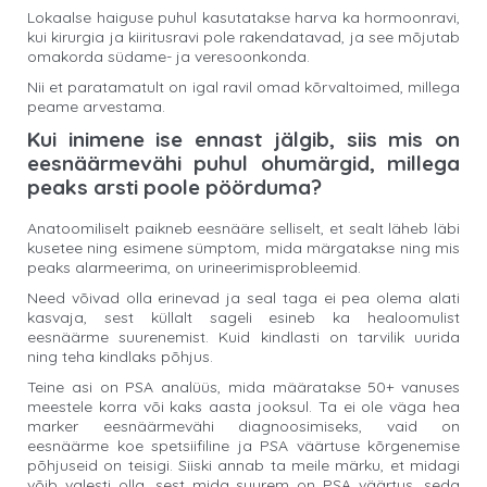
Lokaalse haiguse puhul kasutatakse harva ka hormoonravi,
kui kirurgia ja kiiritusravi pole rakendatavad, ja see mõjutab
omakorda südame- ja veresoonkonda.
Nii et paratamatult on igal ravil omad kõrvaltoimed, millega
peame arvestama.
Kui inimene ise ennast jälgib, siis mis on
eesnäärmevähi puhul ohumärgid, millega
peaks arsti poole pöörduma?
Anatoomiliselt paikneb eesnääre selliselt, et sealt läheb läbi
kusetee ning esimene sümptom, mida märgatakse ning mis
peaks alarmeerima, on urineerimisprobleemid.
Need võivad olla erinevad ja seal taga ei pea olema alati
kasvaja, sest küllalt sageli esineb ka healoomulist
eesnäärme suurenemist. Kuid kindlasti on tarvilik uurida
ning teha kindlaks põhjus.
Teine asi on PSA analüüs, mida määratakse 50+ vanuses
meestele korra või kaks aasta jooksul. Ta ei ole väga hea
marker eesnäärmevähi diagnoosimiseks, vaid on
eesnäärme koe spetsiifiline ja PSA väärtuse kõrgenemise
põhjuseid on teisigi. Siiski annab ta meile märku, et midagi
võib valesti olla, sest mida suurem on PSA väärtus, seda