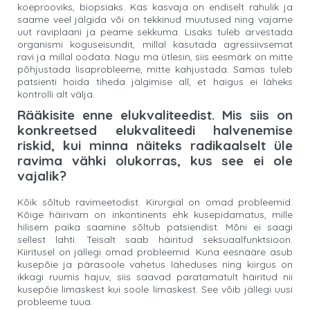
koeprooviks, biopsiaks. Kas kasvaja on endiselt rahulik ja
saame veel jälgida või on tekkinud muutused ning vajame
uut raviplaani ja peame sekkuma. Lisaks tuleb arvestada
organismi koguseisundit, millal kasutada agressiivsemat
ravi ja millal oodata. Nagu ma ütlesin, siis eesmärk on mitte
põhjustada lisaprobleeme, mitte kahjustada. Samas tuleb
patsienti hoida tiheda jälgimise all, et haigus ei läheks
kontrolli alt välja.
Rääkisite enne elukvaliteedist. Mis siis on
konkreetsed elukvaliteedi halvenemise
riskid, kui minna näiteks radikaalselt üle
ravima vähki olukorras, kus see ei ole
vajalik?
Kõik sõltub ravimeetodist. Kirurgial on omad probleemid.
Kõige häirivam on inkontinents ehk kusepidamatus, mille
hilisem paika saamine sõltub patsiendist. Mõni ei saagi
sellest lahti. Teisalt saab häiritud seksuaalfunktsioon.
Kiiritusel on jällegi omad probleemid. Kuna eesnääre asub
kusepõie ja pärasoole vahetus läheduses ning kiirgus on
ikkagi ruumis hajuv, siis saavad paratamatult häiritud nii
kusepõie limaskest kui soole limaskest. See võib jällegi uusi
probleeme tuua.