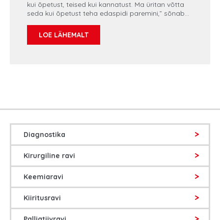
kui õpetust, teised kui kannatust. Ma üritan võtta
seda kui õpetust teha edaspidi paremini,” sõnab
Marii Pikkoja (34), kel diagnoositi rinnavähk 2021.
aasta kevadel.
LOE LÄHEMALT
Diagnostika
Kirurgiline ravi
Keemiaravi
Kiiritusravi
Palliatiivravi