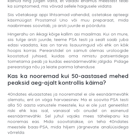
käinud ning julgen väita, et valdav enamus meestest teab
ka sümptomeid, mis võivad sellele haigusele viidata.
Siis võetaksegi appi lihtsamad vahendid, ostetakse apteegi
käsimüügist Prostamol Uno või muu preparaat, mida
naabrimees soovitab, ja arsti juurde ei pöörduta.
Hingerahu on ikkagi kõige kallim asi maailmas. Kui on mure,
siis tulge arsti juurde, teeme PSA testi ja sealt saab juba
edasi vaadata, kas on tarvis lisauuringuid või ehk on kõik
hoopis korras. Perearstidel on samuti olemas uroloogide
koostatud juhised, kuidas oma nimistu patsientidega
toimetama peab ja kuidas eesnäärmevähki jälgida. Pidage
perearstiga nõu ja leiate parima lahenduse.
Kas ka nooremad kui 50-aastased mehed
peaksid aeg-ajalt kontrollis käima?
40ndates eluaastates ja noorematel ei ole eesnäärmevähk
olematu, ent on väga harvaesinev. Ma ei soovita PSA testi
alla 50 aasta vanustele meestele, kui ei ole just geneetilist
riski ehk kas isal, vanaisal või onudel on esinenud
eesnäärmevähki. Sel juhul vajaks mees tähelepanu ka
nooremas eas. Mida soovitatakse, on teha 40ndates
meestele baas-PSA, mida hiljem järgnevate analüüsidega
võrrelda.