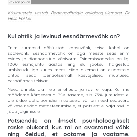
Küsimustele vastab Regionaalhaigla onkoloog-ülemarst Dr
Helis Pokker
Kui ohtlik ja levinud eesnäärmevähk on?
Enim surmasid põhjustab kopsuvähk, teisel kohal on
soolevähk. Eesnäärmevähk on aga meeste seas enim
esinev ja diagnoositud vähivorm. Esinemissagedus on ligi
1000 esmajuhtu aastas ning elu jooksul haigestub
umbkaudu iga kuues mees. Mida pikemalt on eluaastaid
antud, seda tõenäolisemalt kasvajalised muutused
eesnäärmes tekivad.
Need õnneks alati elu ei ohusta ja ravi ei vaja. Kui me
mõõdame kõrgenenud PSA taseme, siis 75% juhtudest ei
ole üldse pahaloomulisi muutuseid või on need sedavõrd
väikese riskiga metasteerumisele, et patsient ei vaja ravi ja
jääb jälgimisele.
Patsiendile on ilmselt psühholoogiliselt
raske olukord, kus tal on avastatud vähk
ning öeldud, et ootame ja vaatame.