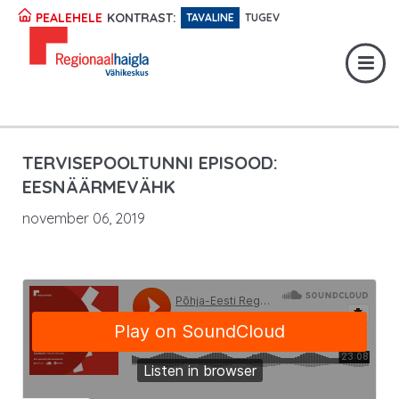
Registratuur:
617 1049
KONTRAST:
PEALEHELE
TAVALINE
TUGEV
Erakorraline abi:
617 1400
Digiregistratuur:
SISENE
TERVISEPOOLTUNNI EPISOOD:
EESNÄÄRMEVÄHK
november 06, 2019