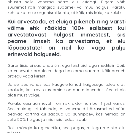
ohusta selle vanema härra elu kuidagi. Pigem võib
suuremat rolli mängida südame- või muu haigus. Paraku
kehtib ka meie organismi kohta, et kõik, mis käib, ka kulub.
Kui arvestada, et eluiga pikeneb ning varsti
võime ehk rääkida 100+ ealistest kui
arvestatavast hulgast inimestest, siis
peame ilmselt ka arvestama, et elu
lõpuaastatel on neil ka väga palju
erinevaid haiguseid.
Garantiisid ei saa anda üht ega teist pidi aga meditsiin õpib
ka erinevate probleemidega hakkama saama. Kõik areneb
praegu väga kiiresti.
Ja sellises vanas eas kaugele läinud haigusega tuleb alati
kaaluda, kas ravi alustamine on parim lahendus. See ei ole
alati must-valge.
Paraku eesnäärmevähil on riskifaktor number 1 just vanus.
See muidugi ei tähenda, et vanemaid härrasmehed nüüd
peavad kartma kui saabub 80. sünnipäev, kas nemad on
selle 50% hulgas ja mis neist edasi saab.
Rolli mängib ka geneetika, see pagas, millega me siia ellu