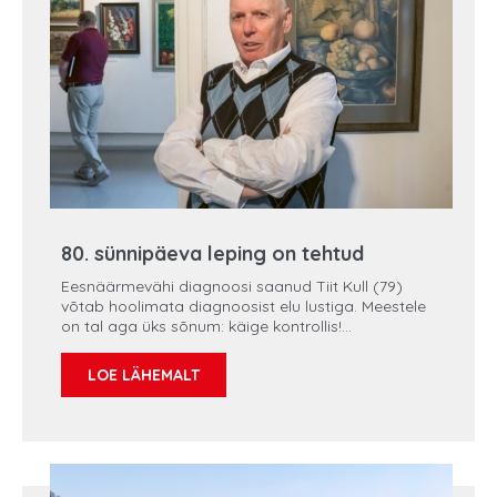
80. sünnipäeva leping on tehtud
Eesnäärmevähi diagnoosi saanud Tiit Kull (79)
võtab hoolimata diagnoosist elu lustiga. Meestele
on tal aga üks sõnum: käige kontrollis!
Eesnäärmevähk on väga salakaval. Tekst: Evelin
Kivilo-Paas Foto: Regionaalhaigla „Diagnoos võis
LOE LÄHEMALT
olla kergelt õhus juba mõnda aega, aga mina
seda ei tunnistanud,“ tõdeb Tiit. Pisteliselt oli Tiit
käinud ka varem eesnääret arstil kontrollimas. PSA,
prostata-spetsiifiline antigeeni näitaja (aine, mida
toodab vaid eesnäärme kude), oli analüüsides
näidanud küll väikest tõusu, kuid ei midagi