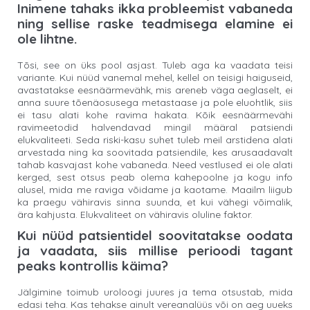
Inimene tahaks ikka probleemist vabaneda
ning sellise raske teadmisega elamine ei
ole lihtne.
Tõsi, see on üks pool asjast. Tuleb aga ka vaadata teisi
variante. Kui nüüd vanemal mehel, kellel on teisigi haiguseid,
avastatakse eesnäärmevähk, mis areneb väga aeglaselt, ei
anna suure tõenäosusega metastaase ja pole eluohtlik, siis
ei tasu alati kohe ravima hakata. Kõik eesnäärmevähi
ravimeetodid halvendavad mingil määral patsiendi
elukvaliteeti. Seda riski-kasu suhet tuleb meil arstidena alati
arvestada ning ka soovitada patsiendile, kes arusaadavalt
tahab kasvajast kohe vabaneda. Need vestlused ei ole alati
kerged, sest otsus peab olema kahepoolne ja kogu info
alusel, mida me raviga võidame ja kaotame. Maailm liigub
ka praegu vähiravis sinna suunda, et kui vähegi võimalik,
ära kahjusta. Elukvaliteet on vähiravis oluline faktor.
Kui nüüd patsientidel soovitatakse oodata
ja vaadata, siis millise perioodi tagant
peaks kontrollis käima?
Jälgimine toimub uroloogi juures ja tema otsustab, mida
edasi teha. Kas tehakse ainult vereanalüüs või on aeg uueks