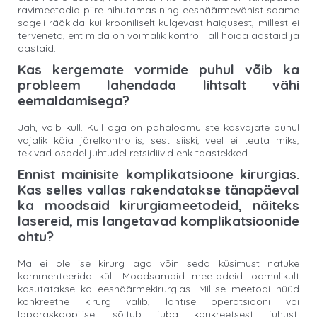
ravimeetodid piire nihutamas ning eesnäärmevähist saame
sageli rääkida kui krooniliselt kulgevast haigusest, millest ei
terveneta, ent mida on võimalik kontrolli all hoida aastaid ja
aastaid.
Kas kergemate vormide puhul võib ka
probleem lahendada lihtsalt vähi
eemaldamisega?
Jah, võib küll. Küll aga on pahaloomuliste kasvajate puhul
vajalik käia järelkontrollis, sest siiski, veel ei teata miks,
tekivad osadel juhtudel retsidiivid ehk taastekked.
Ennist mainisite komplikatsioone kirurgias.
Kas selles vallas rakendatakse tänapäeval
ka moodsaid kirurgiameetodeid, näiteks
lasereid, mis langetavad komplikatsioonide
ohtu?
Ma ei ole ise kirurg aga võin seda küsimust natuke
kommenteerida küll. Moodsamaid meetodeid loomulikult
kasutatakse ka eesnäärmekirurgias. Millise meetodi nüüd
konkreetne kirurg valib, lahtise operatsiooni või
laporaskoopilise, sõltub juba konkreetsest juhust,