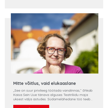
Kui teedeehitusel töötava Maido tervis juba väga
nõrgaks jäi ja pea ringi käima hakkas, läks ta
Kuressaare haigla erakorralise meditsiini
osakonda.
Mitte võitlus, vaid elukaaslane
„See on suur privileeg töötada vanalinnas,” õhkab
Kaisa Sein Uue tänava alguses Teatriliidu maja
uksest välja astudes. Südamelähedane töö teeb
Kaisa õnnelikuks ning aitab üle olla valudest ning
ravinähtudest, mis kaasuvad metastaatilise