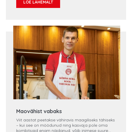
LOE LÄHEMALT
rinnavähiga. Kaisa oli kõigest 32aastane, kui tal
diagnoositi rinnavähk. Paar kuud varem oli ta
tundnud rinnas rõhuvat pakitsust, mis esineb
tavaliselt enne menstruatsiooni. Kaisa emal oli
avastatud rinnavähk 50. eluaastate keskel. Sel ajal
veel Viljandis elav naine läks naistearsti
vastuvõtule ning rääkis oma kõhklusest.
Maovähist vabaks
Viit aastat peetakse vähiravis maagiliseks tähiseks
– kui see on möödunud ning kasvaja pole oma
kombitsaid enam näidanud, võib inimese suure