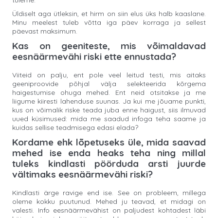
tuleme.
Üldiselt aga ütleksin, et hirm on siin elus üks halb kaaslane.
Minu meelest tuleb võtta iga päev korraga ja sellest
päevast maksimum.
Kas on geeniteste, mis võimaldavad
eesnäärmevähi riski ette ennustada?
Viiteid on palju, ent pole veel leitud testi, mis aitaks
geeniproovide põhjal välja selekteerida kõrgema
haigestumise ohuga mehed. Ent neid otsitakse ja me
liigume kiiresti lahenduse suunas. Ja kui me jõuame punkti,
kus on võimalik riske teada juba enne haigust, siis ilmuvad
uued küsimused: mida me saadud infoga teha saame ja
kuidas sellise teadmisega edasi elada?
Kordame ehk lõpetuseks üle, mida saavad
mehed ise enda heaks teha ning millal
tuleks kindlasti pöörduda arsti juurde
vältimaks eesnäärmevähi riski?
Kindlasti ärge ravige end ise. See on probleem, millega
oleme kokku puutunud. Mehed ju teavad, et midagi on
valesti. Info eesnäärmevähist on paljudest kohtadest läbi