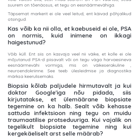
suurem on tõenäosus, et tegu on eesnäärmevähiga.
Täpsemat markerit ei ole veel leitud, ent käivad põhjalikud
otsingud.
Kas võib ka nii olla, et kaebuseid ei ole, PSA
on normis, kuid inimene on ikkagi
haigestunud?
Võib küll. Ent siis on kasvaja veel nii väike, et kolle ei ole
mõjutanud PSA-d piisavalt või on tegu väga harvaesineva
eesnäärmevähi vormiga, mis on väikeserakuline ,
neuroendokriinne. See teeb ülesleidmise ja diagnostika
märksa keerulisemaks.
Biopsia kõlab paljudele hirmutavalt ja kui
doktor Google'iga nõu pidada, siis
kirjutatakse, et ülemäärane biopsiate
tegemine on ka halb. Sealt võib kehasse
sattuda infektsioon ning tegu on muidu
traumaatilise protseduuriga. Kui vajalik on
tegelikult biopsiate tegemine ning kui
kergekäeliselt arst selle määrab?