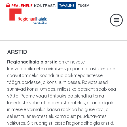
Registratuur:
617 1049
KONTRAST:
PEALEHELE
TAVALINE
TUGEV
Erakorraline abi:
617 1400
Digiregistratuur:
SISENE
ARSTID
Regionaalhaigla arstid
on erinevate
kasvajapaikmete ravimiseks ja parima ravitulemuse
saavutamiseks koondunud paikmepõhistesse
töögruppidesse ja konsiiliumidesse. Raviotsused
sünnivad konsiiliumides, millest ka patsient saab osa
võtta. Peame väga tähtsaks patsiendi ja tema
lähedaste vahetut osalemist arutelus, et anda igale
inimesele võimalus kaasa rääkida haiguse ravi ja
sellest tulenevatest elukorraldust puudutavates
valikutes. Siit rubriigist leiate Regionaalhaigla arstid,