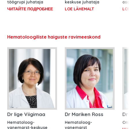
töögrupi juhataja
keskuse juhataja
os
ЧИТАЙТЕ ПОДРОБНЕЕ
LOE LÄHEMALT
LO
Hematoloogiliste haiguste ravimeeskond
Dr Iige Viigimaa
Dr Mariken Ross
Dr
Hematoloog-
Hematoloog-
On
vanemarst-keskuse
vanemarst