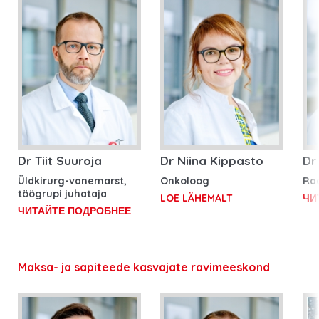
Dr Tiit Suuroja
Dr Niina Kippasto
Dr
Üldkirurg-vanemarst,
Onkoloog
Ra
töögrupi juhataja
LOE LÄHEMALT
ЧИ
ЧИТАЙТЕ ПОДРОБНЕЕ
Maksa- ja sapiteede kasvajate ravimeeskond