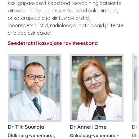
kes igapäevaselt koostööd teevad ning patsiente
aitavad. Töögruppidesse kuuluvad onkokirurgid,
onkoterapeudid ja kiiritusravi arstid,
laborispetsialistid, radioloogid, patoloogid ja teiste
erialade esindajad.
Seedetrakti kasvajate ravimeeskond
Dr Tiit Suuroja
Dr Anneli Elme
Dr
Üldkirurg-vanemarst,
Onkoloog-vanemarst-
Üld