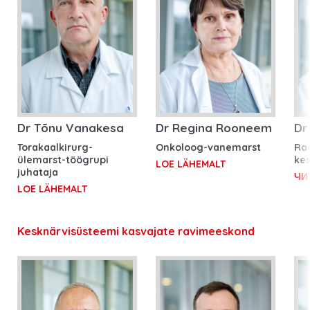
Dr Tõnu Vanakesa
Dr Regina Rooneem
Dr
Torakaalkirurg-
Onkoloog-vanemarst
Ra
ülemarst-töögrupi
kes
LOE LÄHEMALT
juhataja
ЧИ
LOE LÄHEMALT
Kesknärvisüsteemi kasvajate ravimeeskond