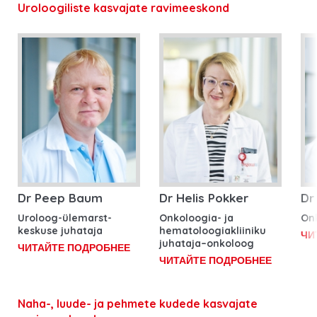
Uroloogiliste kasvajate ravimeeskond
Dr Peep Baum
Dr Helis Pokker
Dr
Uroloog-ülemarst-
Onkoloogia- ja
On
keskuse juhataja
hematoloogiakliiniku
ЧИ
juhataja–onkoloog
ЧИТАЙТЕ ПОДРОБНЕЕ
ЧИТАЙТЕ ПОДРОБНЕЕ
Naha-, luude- ja pehmete kudede kasvajate