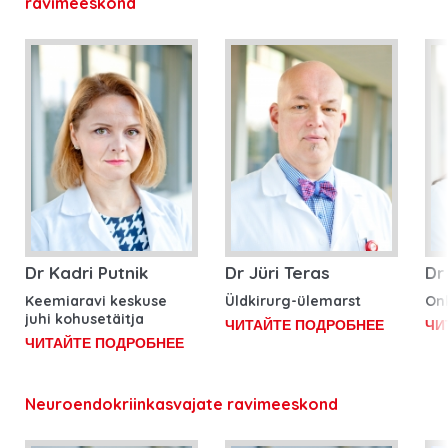
ravimeeskond
Dr Kadri Putnik
Dr Jüri Teras
Dr
Keemiaravi keskuse
Üldkirurg-ülemarst
On
juhi kohusetäitja
ЧИТАЙТЕ ПОДРОБНЕЕ
ЧИ
ЧИТАЙТЕ ПОДРОБНЕЕ
Neuroendokriinkasvajate ravimeeskond