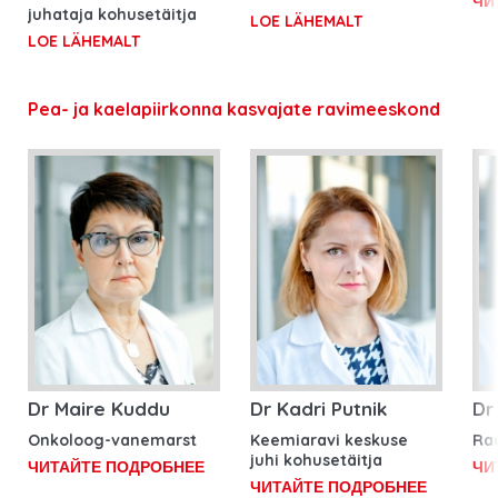
ЧИ
juhataja kohusetäitja
LOE LÄHEMALT
LOE LÄHEMALT
Pea- ja kaelapiirkonna kasvajate ravimeeskond
Dr Maire Kuddu
Dr Kadri Putnik
Dr
Onkoloog-vanemarst
Keemiaravi keskuse
Ra
juhi kohusetäitja
ЧИТАЙТЕ ПОДРОБНЕЕ
ЧИ
ЧИТАЙТЕ ПОДРОБНЕЕ