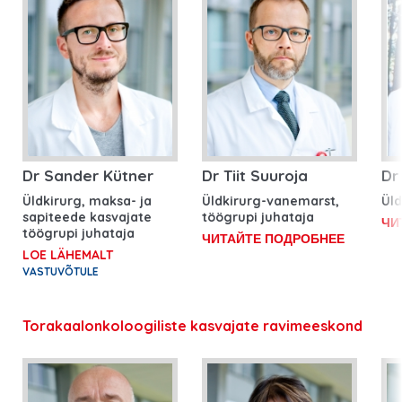
Dr Sander Kütner
Dr Tiit Suuroja
Dr
Üldkirurg, maksa- ja
Üldkirurg-vanemarst,
Üld
sapiteede kasvajate
töögrupi juhataja
ЧИ
töögrupi juhataja
ЧИТАЙТЕ ПОДРОБНЕЕ
LOE LÄHEMALT
VASTUVÕTULE
Torakaalonkoloogiliste kasvajate ravimeeskond