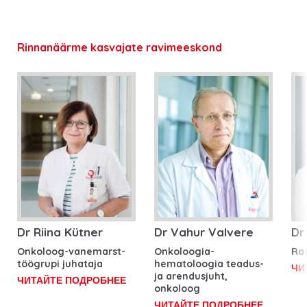
Rinnanäärme kasvajate ravimeeskond
Dr Riina Kütner
Dr Vahur Valvere
Dr 
Onkoloog-vanemarst-
Onkoloogia-
Ra
töögrupi juhataja
hematoloogia teadus-
ЧИ
ja arendusjuht,
ЧИТАЙТЕ ПОДРОБНЕЕ
onkoloog
ЧИТАЙТЕ ПОДРОБНЕЕ