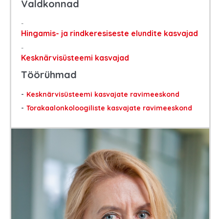
Valdkonnad
Hingamis- ja rindkeresiseste elundite kasvajad
Kesknärvisüsteemi kasvajad
Töörühmad
Kesknärvisüsteemi kasvajate ravimeeskond
Torakaalonkoloogiliste kasvajate ravimeeskond