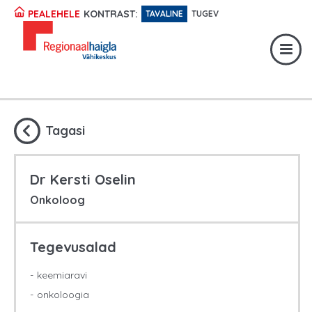
Registratuur:
617 1049
KONTRAST:
PEALEHELE
TAVALINE
TUGEV
Erakorraline abi:
617 1400
Digiregistratuur:
SISENE
Tagasi
Dr Kersti Oselin
Onkoloog
Tegevusalad
keemiaravi
onkoloogia