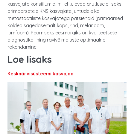
kasvajate konsiiliumid, millel tulevad arutlusele lisaks
primaarsetele KNS kasvajate juhtudele ka
metastaatiliste kasvajatega patsiendid (primaarsed
kolded sagedasemalt kops, rind, melanoom,
lümfoom). Peamiseks eesmärgiks on kvaliteetsete
diagnostika- ning ravivõimaluste optimaalne
rakendamine.
Loe lisaks
Kesknärvisüsteemi kasvajad