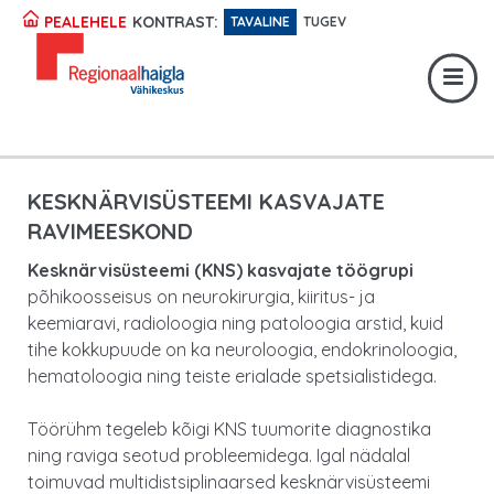
Registratuur:
617 1049
KONTRAST:
PEALEHELE
TAVALINE
TUGEV
Erakorraline abi:
617 1400
Digiregistratuur:
SISENE
KESKNÄRVISÜSTEEMI KASVAJATE
RAVIMEESKOND
Kesknärvisüsteemi (KNS) kasvajate töögrupi
põhikoosseisus on neurokirurgia, kiiritus- ja
keemiaravi, radioloogia ning patoloogia arstid, kuid
tihe kokkupuude on ka neuroloogia, endokrinoloogia,
hematoloogia ning teiste erialade spetsialistidega.
Töörühm tegeleb kõigi KNS tuumorite diagnostika
ning raviga seotud probleemidega. Igal nädalal
toimuvad multidistsiplinaarsed kesknärvisüsteemi