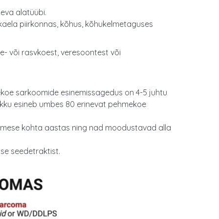
neva alatüübi.
-kaela piirkonnas, kõhus, kõhukelmetaguses
e- või rasvkoest, veresoontest või
hmekoe sarkoomide esinemissagedus on 4-5 juhtu
okku esineb umbes 80 erinevat pehmekoe
inimese kohta aastas ning nad moodustavad alla
se seedetraktist.