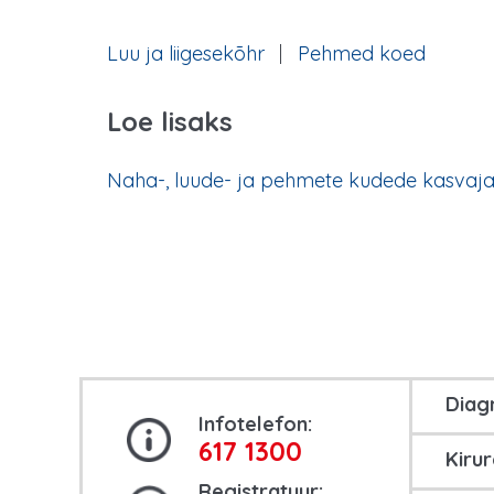
Luu ja liigesekõhr
Pehmed koed
Loe lisaks
Naha-, luude- ja pehmete kudede kasvaj
Diag
Infotelefon:
617 1300
Kirur
Registratuur: