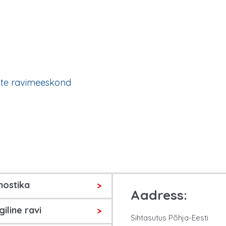
ate ravimeeskond
nostika
Aadress:
giline ravi
Sihtasutus Põhja-Eesti