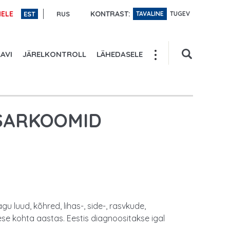
KONTRAST:
ELE
EST
RUS
TAVALINE
TUGEV
AVI
JÄRELKONTROLL
LÄHEDASELE
 SARKOOMID
luud, kõhred, lihas-, side-, rasvkude,
se kohta aastas. Eestis diagnoositakse igal