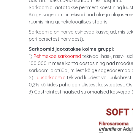
aastal umbes 60-80 sarkoomi esmasjuhtu.
Sarkoomid jaotatakse pehmest koest ning luust 
Kõige sagedamini tekivad nad ala- ja ülajäseme
ruumis ning günekoloogilises sfääris.
Sarkoomid on harva esinevad kasvajad, mis tekiv
perifeersetest närvidest).
Sarkoomid jaotatakse kolme gruppi:
1)
Pehmekoe sarkoomid
tekivad lihas-, rasv-, 
100 000 inimese kohta aastas ning nad moodus
sarkoomi alatüüpi, millest kõige sagedasemad
2)
Luusarkoomid
tekivad luudest või luukõhres
0,2% kõikides pahaloomulistest kasvajatest. 
3) Gastrointestinaalsed stromaalsed kasvajad (G