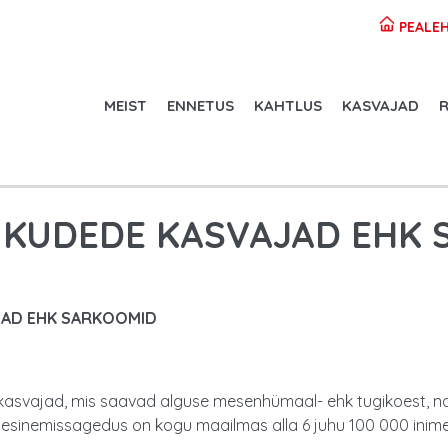
PEALEH
MEIST
ENNETUS
KAHTLUS
KASVAJAD
R
 KUDEDE KASVAJAD EHK
JAD EHK SARKOOMID
vajad, mis saavad alguse mesenhümaal- ehk tugikoest, nagu 
esinemissagedus on kogu maailmas alla 6 juhu 100 000 inime