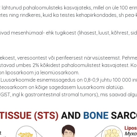
lähtunud pahaloomulisteks kasvajateks, millel on üle 100 eri
tes ning rindkeres, kuid ka teistes kehapiirkondades, sh pea
ad mesenhümaal- ehk tugikoest (lihasest, luust, kõhrest, sid
sidekoest, veresoontest või perifeersest närvisüsteemist. Pe
tavad umbes 2% kõikidest pahaloomulistest kasvajatest. K
 on liposarkoom ja leiomüosarkoom.
t. Luusarkoomide esinemissagedus on 0,8-0,9 juhtu 100 000 
Osteosarkoom on kõige sagedasem luusarkoomi alatüüp.
IST, ingl k gastrointestinal stromal tumors), mis saavad algu