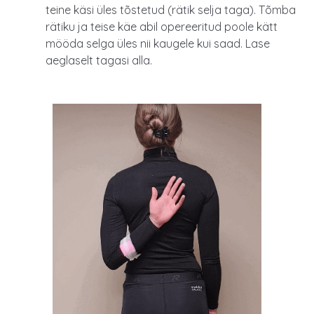
teine käsi üles tõstetud (rätik selja taga). Tõmba
rätiku ja teise käe abil opereeritud poole kätt
mööda selga üles nii kaugele kui saad. Lase
aeglaselt tagasi alla.