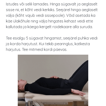
Istudes või selili lamades. Hinga sügavalt ja aeglaselt
sisse nii, et kõht veidi kerkiks. Seejärel hinga aeglaselt
välja (kõht vajub veidi sissepoole). Võid asetada ka
käe ülakõhule ning välja hingates kehast veidi ette
kallutada ja käega kergelt roidekaare alla suruda.
Tee esialgu 5 sügavat hingamist, seejärel puhka veidi
ja korda harjutust. Kui tekib pearinglus, katkesta
harjutus. Tee mitmeid kordi päevas.