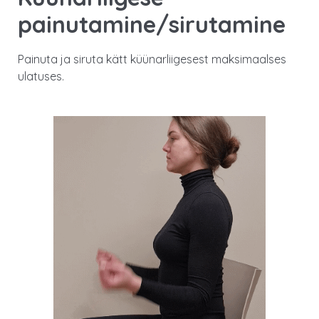
painutamine/sirutamine
Painuta ja siruta kätt küünarliigesest maksimaalses
ulatuses.