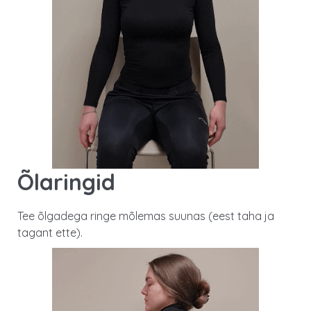
Õlaringid
Tee õlgadega ringe mõlemas suunas (eest taha ja
tagant ette).