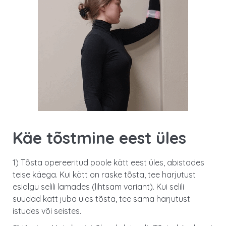
Käe tõstmine eest üles
1) Tõsta opereeritud poole kätt eest üles, abistades
teise käega. Kui kätt on raske tõsta, tee harjutust
esialgu selili lamades (lihtsam variant). Kui selili
suudad kätt juba üles tõsta, tee sama harjutust
istudes või seistes.