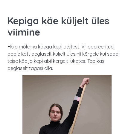
Kepiga käe küljelt üles
viimine
Hoia mõlema käega kepi otstest. Vii opereeritud
poole kätt aeglaselt küljelt üles nii kõrgele kui saad,
teise käe ja kepi abil kergelt lükates. Too käsi
aeglaselt tagasi alla.