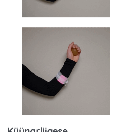
Küünarliigese