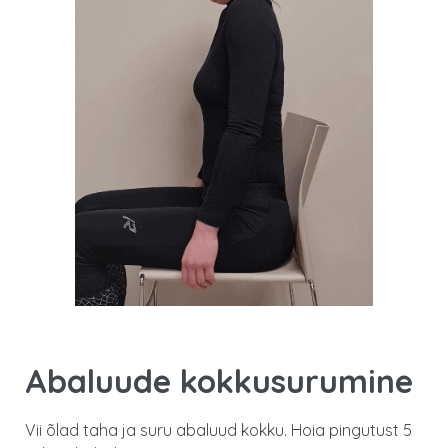
Abaluude kokkusurumine
Vii õlad taha ja suru abaluud kokku. Hoia pingutust 5