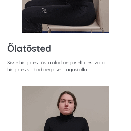
Õlatõsted
Sisse hingates tõsta õlad aeglaselt üles, välja
hingates vii õlad aeglaselt tagasi alla.