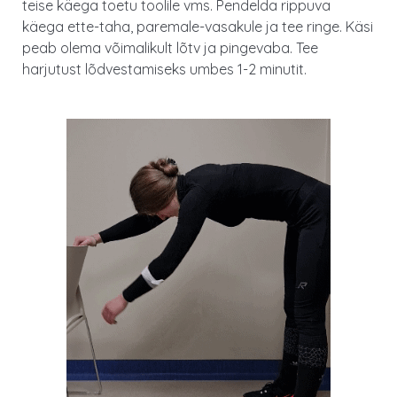
teise käega toetu toolile vms. Pendelda rippuva
käega ette-taha, paremale-vasakule ja tee ringe. Käsi
peab olema võimalikult lõtv ja pingevaba. Tee
harjutust lõdvestamiseks umbes 1-2 minutit.