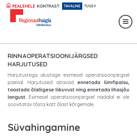
Registratuur:
617 1049
KONTRAST:
PEALEHELE
TAVALINE
TUGEV
Erakorraline abi:
617 1400
Digiregistratuur:
SISENE
RINNAOPERATSIOONIJÄRGSED
HARJUTUSED
Harjutustega alustage esimesel operatsioonijärgsel
päeval. Harjutused aitavad
ennetada lümfipaisu,
taastada õlaliigese liikuvust ning ennetada lihasjõu
langust
. Esimesel operatsioonijärgsel nädalal ei ole
soovitatav tõsta kätt õlast kõrgemale.
Süvahingamine