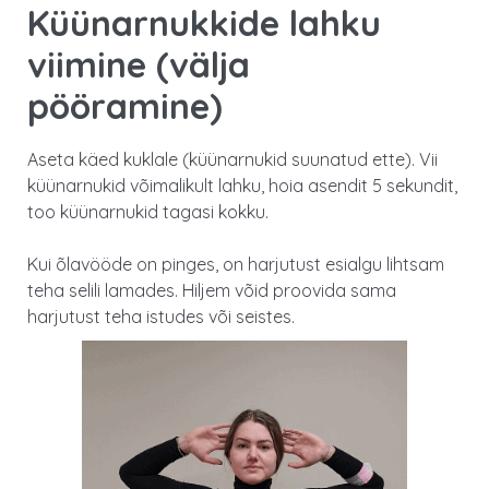
Küünarnukkide lahku
viimine (välja
pööramine)
Aseta käed kuklale (küünarnukid suunatud ette). Vii
küünarnukid võimalikult lahku, hoia asendit 5 sekundit,
too küünarnukid tagasi kokku.
Kui õlavööde on pinges, on harjutust esialgu lihtsam
teha selili lamades. Hiljem võid proovida sama
harjutust teha istudes või seistes.