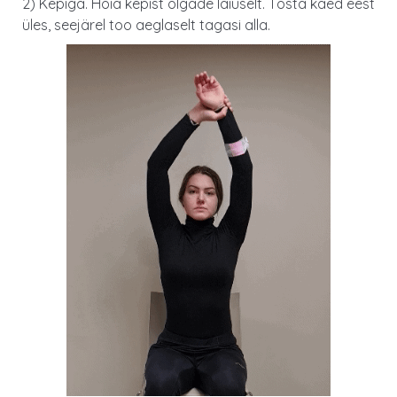
2) Kepiga. Hoia kepist õlgade laiuselt. Tõsta käed eest
üles, seejärel too aeglaselt tagasi alla.