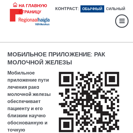
Регистратура:
617 1049
НА ГЛАВНУЮ
КОНТРАСТ:
ОБЫЧНЫЙ
СИЛЬНЫЙ
СТРАНИЦУ
Экстренная помощь:
617 1400
Digiregistratuur:
SISENE
МОБИЛЬНОЕ ПРИЛОЖЕНИЕ: РАК
МОЛОЧНОЙ ЖЕЛЕЗЫ
Мобильное
приложение пути
лечения ракa
молочной железы
обеспечивает
пациенту и его
близким научно
обоснованную и
точную