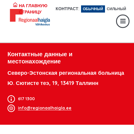
Регистратура:
617 1049
НА ГЛАВНУЮ
КОНТРАСТ:
ОБЫЧНЫЙ
СИЛЬНЫЙ
СТРАНИЦУ
Экстренная помощь:
617 1400
Digiregistratuur:
SISENE
Контактные данные и
местонахождение
Северо-Эстонская региональная больница
Ю. Сютисте теэ, 19, 13419 Таллинн
617 1300
info@regionaalhaigla.ee