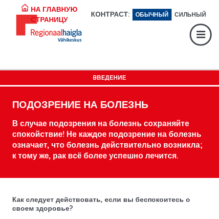
Регистратура:
617 1049
НА ГЛАВНУЮ
КОНТРАСТ:
ОБЫЧНЫЙ
СИЛЬНЫЙ
СТРАНИЦУ
Экстренная помощь:
617 1400
Digiregistratuur:
SISENE
BВЕДЕНИЕ
ПОДОЗРЕНИЕ НА БОЛЕЗНЬ
В случае подозрения на болезнь сохраняйте
спокойствие! Не каждое подозрение на болезнь
означает, что болезнь действительно возникла;
к тому же, рак всё более успешно лечится.
Как следует действовать, если вы беспокоитесь о
своем здоровье?