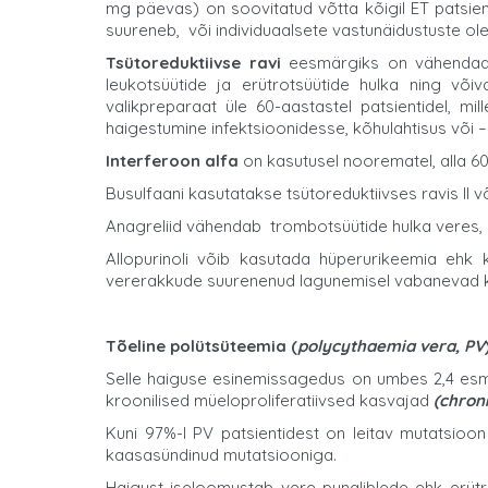
mg päevas) on soovitatud võtta kõigil ET patsient
suureneb, või individuaalsete vastunäidustuste ol
Tsütoreduktiivse ravi
eesmärgiks on vähendada 
leukotsüütide ja erütrotsüütide hulka ning v
valikpreparaat üle 60-aastastel patsientidel, m
haigestumine infektsioonidesse, kõhulahtisus või –
Interferoon alfa
on kasutusel noorematel, alla 60
Busulfaani kasutatakse tsütoreduktiivses ravis II või 
Anagreliid vähendab trombotsüütide hulka veres, k
Allopurinoli võib kasutada hüperurikeemia ehk
vererakkude suurenenud lagunemisel vabanevad 
Tõeline polütsüteemia (
polycythaemia vera, PV
Selle haiguse esinemissagedus on umbes 2,4 esm
kroonilised müeloproliferatiivsed kasvajad
(chron
Kuni 97%-l PV patsientidest on leitav mutatsio
kaasasündinud mutatsiooniga.
Haigust iseloomustab vere punaliblede ehk erütro