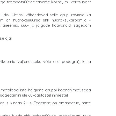
õrge trombotsüütide taseme korral, mil veritsusoht
dis. Ühtlasi vähendavad selle grupi ravimid ka
avim on hüdroksüuurea ehk hüdroksükarbamiid –
 ehk aneemia, suu- ja jalgade haavandid, sagedam
e ajal.
rikeemia väljenduseks võib olla podagra), kuna
ematoloogiliste haiguste gruppi koondnimetusega
 sagedamini üle 60-aastastel inimestel.
Janus kinaas 2 –s. Tegemist on omandatud, mitte
valgeliblede ehk leukotsüütide kontrollimatu teke