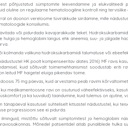
est põhjustatud sümptomite leevendamine ja elukvaliteedi 
id oluline on regulaarne hematoloogiline kontroll ning tervislike e
ral on doonori vereloome tüvirakkude siirdamine, mille näidustu
ematoloogide konsiiliumis.
hävitada või pidurdada kavajarakkude teket. Hüdroksükarbami
e hulga ja hemoglobiini langus ehk aneemia, suu- ja jalgade h
arva.
õi kolmanda valikuna hüdroksükarbamiidi talumatuse või ebeefekt
d näidustustel HK poolt kompenseeritav alates 2016) MF ravis kasutu
amisel, kuid sõltuvalt toimemehhanismist soodustab eriti ra
 on leitud MF haigetel eluiga pikendav toime.
ni doosis 75 mg päevas, kuid arvestama peab ravimi kõrvaltoimet
kui medikamentoosne ravi on osutunud väheefektiivseks, kasutat
omfort ja ka luuvalud) taandumine, kuid tulemus on ajutine, va
tänapäeval kasutusel suhteliselt kitsastel näidustustel, kui tei
use progressiooni see ei pidurda.
inguid, mistõttu sõltuvalt sümptomitest ja hemoglobiini näidu
evaraviosakonnas. Mõnedel patsientidel aitab punaliblede hulka 