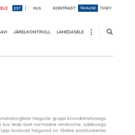
KONTRAST:
ELE
EST
RUS
TAVALINE
TUGEV
AVI
JÄRELKONTROLL
LÄHEDASELE
ematoloogiliste haiguste gruppi koondnimetusega
di, kus leiab aset normaalne vereloome, sidekoega
gruppi kuuluvad haigused on tõeline polütsüteemia