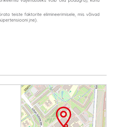
rikeemia väljenduseks võib olla podagra), kuna
rata teiste faktorite elimineerimisele, mis võivad
hüpertensiooni jne).