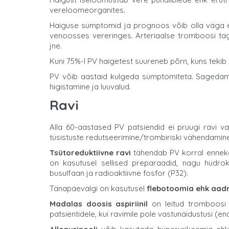
vereloomeorganites.
Haiguse sümptomid ja prognoos võib olla väga eri
venoosses vereringes. Arteriaalse tromboosi tag
jne.
Kuni 75%-l PV haigetest suureneb põrn, kuns teki
PV võib aastaid kulgeda sümptomiteta. Sagedami
higistamine ja luuvalud.
Ravi
Alla 60-aastased PV patsiendid ei pruugi ravi 
tüsistuste redutseerimine/trombiriski vähendamine, 
Tsütoreduktiivne ravi
tähendab PV korral ennekõ
on kasutusel sellised preparaadid, nagu hüdroks
busulfaan ja radioaktiivne fosfor (P32).
Tänapäevalgi on kasutusel
flebotoomia ehk aadr
Madalas doosis aspiriinil
on leitud tromboosi 
patsientidele, kui ravimile pole vastunäidustusi (e