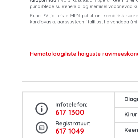
Allopurinooli
võib kasutada hüperurikeemia ehk
punaliblede suurenenud lagunemisel vabanevad k
Kuna PV ja teiste MPN puhul on trombirisk suurene
kardiovaskulaarssüsteemi talitlust halvendada (mitt
Hematoloogiliste haiguste ravimeeskon
Diag
Infotelefon:
617 1300
Kirur
Registratuur:
617 1049
Keem