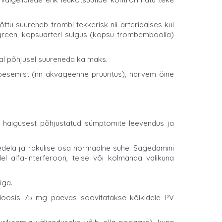
tu suureneb trombi tekkerisk nii arteriaalses kui
ngreen, kopsuarteri sulgus (kopsu trombemboolia)
mal põhjusel suureneda ka maks.
pesemist (nn akvageenne pruuritus), harvem öine
n haigusest põhjustatud sümptomite leevendus ja
edela ja rakulise osa normaalne suhe. Sagedamini
el alfa-interferoon, teise või kolmanda valikuna
iga.
 doosis 75 mg päevas soovitatakse kõikidele PV