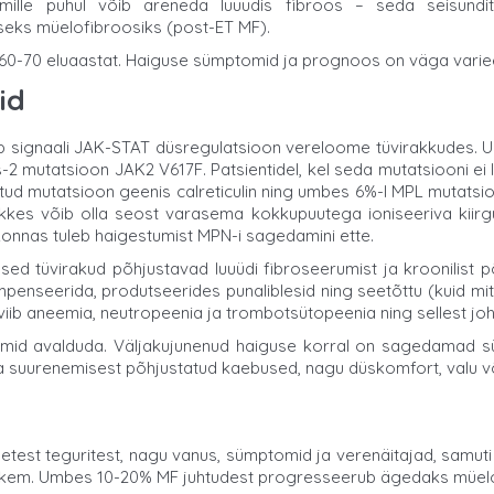
mille puhul võib areneda luuüdis fibroos – seda seisundit 
seks müelofibroosiks (post-ET MF).
60-70 eluaastat. Haiguse sümptomid ja prognoos on väga varie
id
ab signaali JAK-STAT düsregulatsioon vereloome tüvirakkudes. U
-2 mutatsioon JAK2 V617F. Patsientidel, kel seda mutatsiooni ei le
tud mutatsioon geenis calreticulin ning umbes 6%-l MPL mutatsio
kkes võib olla seost varasema kokkupuutega ioniseeriva kii
ekonnas tuleb haigestumist MPN-i sagedamini ette.
ed tüvirakud põhjustavad luuüdi fibroseerumist ja kroonilist p
nseerida, produtseerides punaliblesid ning seetõttu (kuid mitt
 viib aneemia, neutropeenia ja trombotsütopeenia ning sellest jo
mid avalduda. Väljakujunenud haiguse korral on sagedamad süm
a suurenemisest põhjustatud kaebused, nagu düskomfort, valu või
etest teguritest, nagu vanus, sümptomid ja verenäitajad, samuti
a rohkem. Umbes 10-20% MF juhtudest progresseerub ägedaks müel