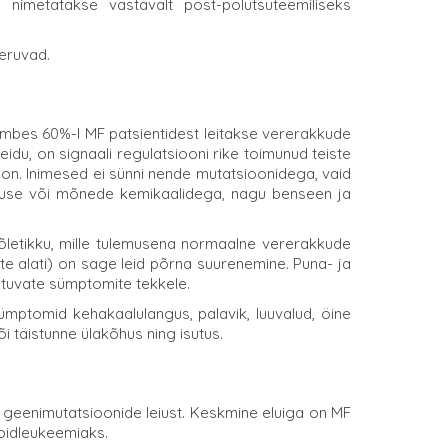
nimetatakse vastavalt post-polütsüteemiliseks
eruvad.
mbes 60%-l MF patsientidest leitakse vererakkude
idu, on signaali regulatsiooni rike toimunud teiste
on. Inimesed ei sünni nende mutatsioonidega, vaid
rguse või mõnede kemikaalidega, nagu benseen ja
õletikku, mille tulemusena normaalne vererakkude
e alati) on sage leid põrna suurenemine. Puna- ja
htuvate sümptomite tekkele.
ptomid kehakaalulangus, palavik, luuvalud, öine
 täistunne ülakõhus ning isutus.
 geenimutatsioonide leiust. Keskmine eluiga on MF
oidleukeemiaks.