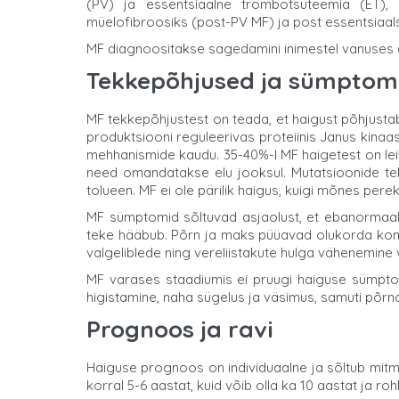
(PV) ja essentsiaalne trombotsüteemia (ET), 
müelofibroosiks (post-PV MF) ja post essentsiaal
MF diagnoositakse sagedamini inimestel vanuses 
Tekkepõhjused ja sümptom
MF tekkepõhjustest on teada, et haigust põhjust
produktsiooni reguleerivas proteiinis Janus kinaas
mehhanismide kaudu. 35-40%-l MF haigetest on lei
need omandatakse elu jooksul. Mutatsioonide te
tolueen. MF ei ole pärilik haigus, kuigi mõnes per
MF sümptomid sõltuvad asjaolust, et ebanormaals
teke hääbub. Põrn ja maks püüavad olukorda kompe
valgeliblede ning vereliistakute hulga vähenemine
MF varases staadiumis ei pruugi haiguse sümpto
higistamine, naha sügelus ja väsimus, samuti põrn
Prognoos ja ravi
Haiguse prognoos on individuaalne ja sõltub mitm
korral 5-6 aastat, kuid võib olla ka 10 aastat j