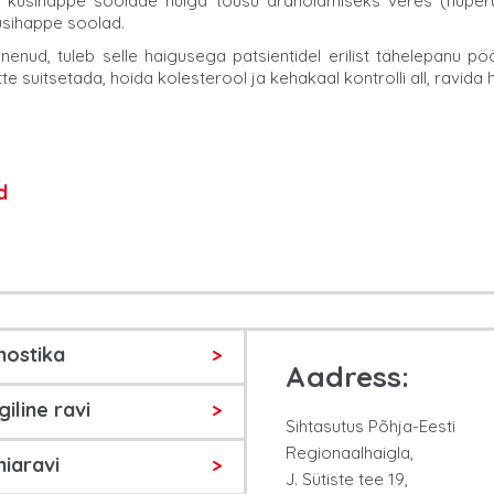
 kusihappe soolade hulga tõusu ärahoidmiseks veres (hüperu
usihappe soolad.
nud, tuleb selle haigusega patsientidel erilist tähelepanu pöö
e suitsetada, hoida kolesterool ja kehakaal kontrolli all, ravida 
d
nostika
Aadress:
giline ravi
Sihtasutus Põhja-Eesti
Regionaalhaigla,
iaravi
J. Sütiste tee 19,