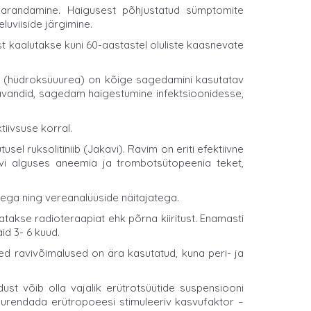
parandamine. Haigusest põhjustatud sümptomite
luviiside järgimine.
st kaalutakse kuni 60-aastastel oluliste kaasnevate
id (hüdroksüuurea) on kõige sagedamini kasutatav
aavandid, sagedam haigestumine infektsioonidesse,
iivsuse korral.
sel ruksolitiniib (Jakavi). Ravim on eriti efektiivne
vi alguses aneemia ja trombotsütopeenia teket,
ega ning vereanalüüside näitajatega.
akse radioteraapiat ehk põrna kiiritust. Enamasti
id 3- 6 kuud.
sed ravivõimalused on ära kasutatud, kuna peri- ja
st võib olla vajalik erütrotsüütide suspensiooni
suurendada erütropoeesi stimuleeriv kasvufaktor –