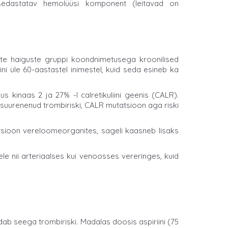
 sedastatav hemolüüsi komponent (leitavad on
te haiguste gruppi koondnimetusega kroonilised
 üle 60-aastastel inimestel, kuid seda esineb ka
 kinaas 2 ja 27% -l calretikuliini geenis (CALR).
uurenenud trombiriski, CALR mutatsioon aga riski
tsioon vereloomeorganites, sageli kaasneb lisaks
 nii arteriaalses kui venoosses vereringes, kuid
 seega trombiriski. Madalas doosis aspiriini (75