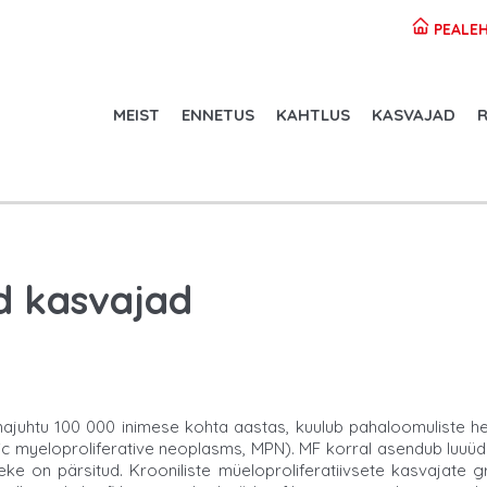
PEALEH
MEIST
ENNETUS
KAHTLUS
KASVAJAD
R
ed kasvajad
ajuhtu 100 000 inimese kohta aastas, kuulub pahaloomuliste h
nic myeloproliferative neoplasms, MPN). MF korral asendub luuü
ke on pärsitud. Krooniliste müeloproliferatiivsete kasvajate 