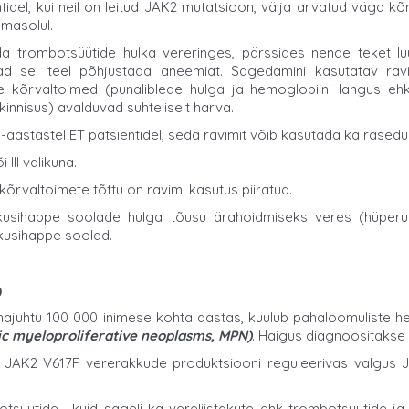
idel, kui neil on leitud JAK2 mutatsioon, välja arvatud väga k
emasolul.
trombotsüütide hulka vereringes, pärssides nende teket luuü
õivad sel teel põhjustada aneemiat. Sagedamini kasutatav r
ille kõrvaltoimed (punaliblede hulga ja hemoglobiini langus
kinnisus) avalduvad suhteliselt harva.
-aastastel ET patsientidel, seda ravimit võib kasutada ka rasedus
III valikuna.
õrvaltoimete tõttu on ravimi kasutus piiratud.
 kusihappe soolade hulga tõusu ärahoidmiseks veres (hüperu
kusihappe soolad.
)
ajuhtu 100 000 inimese kohta aastas, kuulub pahaloomuliste h
ic myeloproliferative neoplasms, MPN)
. Haigus diagnoositakse
on JAK2 V617F vererakkude produktsiooni reguleerivas valgus 
tsüütide , kuid sageli ka vereliistakute ehk trombotsüütide ja 