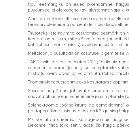
Ravi eesmärgiks on eluea pikendamine, haigus
puudumisel ei ole kohene ravi alustamine vajalik, ku
Ainus potentsiaalselt kuratiivne ravimeetod MF kor
tervisprobleemideta patsientidel individuaalselt h
Tsütotoksiliste ravimite kasutamise eesmärk on 
kemoterapeutikum, mille kõrvaltoimed (punalibled
kõhulahtisus või –kinnisus) avalduvad suhteliselt h
Melfalaan ja busulfaan on kasutusel pigem teise v
JAK 2 inhibiitoritest on alates 2011 (Eestis piiratu
suurenenud põrna ja haiguse sümptomite vähend
mistõttu ravimi doosi on vaja muuta. Ruksolitiniibil
Trombiriski redutseerimiseks kasutatakse aspirii
Suurenenud põrnast johtuvate sümptomite korral, 
saavutatakse põrna vähenemine ja sümptomite (düsk
Splenektoomia (põrna kirurgiline eemaldamine) on 
postoperatiivne tüsistuste risk on kõrge ning haig
MF korral on aneemia üks sagedamaid haiguse ilm
ülekanne, mida tavaliselt viiakse läbi haigla pä