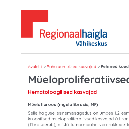
Avaleht
Pahaloomulised kasvajad
Pehmed koed
Müeloproliferatiivs
Hematoloogilised kasvajad
Müelofibroos (myelofibrosis, MF)
Selle haiguse esinemissagedus on umbes 1,2 esm
kroonilised müeloproliferatiivsed kasvajad (chro
(fibroseerub), mistõttu normaalne vererakkude te