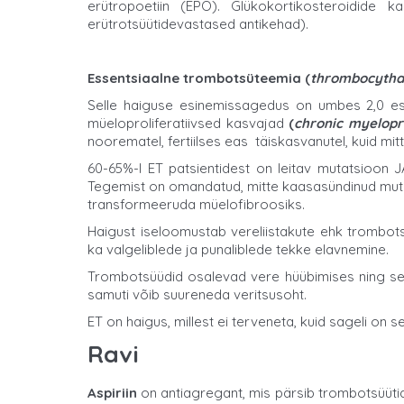
erütropoetiin (EPO). Glükokortikosteroidide
erütrotsüütidevastased antikehad).
Essentsiaalne trombotsüteemia (
thrombocythae
Selle haiguse esinemissagedus on umbes 2,0 es
müeloproliferatiivsed kasvajad
(
chronic myelopr
noorematel, fertiilses eas täiskasvanutel, kuid mitt
60-65%-l ET patsientidest on leitav mutatsioon J
Tegemist on omandatud, mitte kaasasündinud muta
transformeeruda müelofibroosiks.
Haigust iseloomustab vereliistakute ehk trombot
ka valgeliblede ja punaliblede tekke elavnemine.
Trombotsüüdid osalevad vere hüübimises ning see
samuti võib suureneda veritsusoht.
ET on haigus, millest ei terveneta, kuid sageli on 
Ravi
Aspiriin
on antiagregant, mis pärsib trombotsüüti