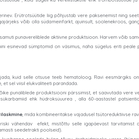
nev. Erütrotsüütide liig põhjustab vere paksenemist ning seetõt
ajärjeks võib olla südameinfarkt, ajuinsult, soolenekroos, ga
b samuti punavereliblede aktiivne produktsioon. Harvem võib sa
ni esinevad sümptomid on väsimus, naha sügelus eriti peale 
vajada, kuid selle otsuse teeb hematoloog. Ravi eesmärgiks o
et sel viisil elukvaliteeti parandada.
ike punaliblede produktsiooni pärssimist, et saavutada vere v
ükarbamiid ehk hüdroksüuurea , alla 60-aastastel patsientid
ilaskmine
, mida kombineeritakse vajadusel tsütoreduktiivse rav
riski vähendav efekt, mistõttu selle igapäevast tarvitamist
namasti seedetrakti poolseid).