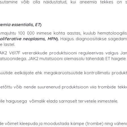
 kasutamine võib olla näidustatud, kui aneemia tekkes on
mia essentialis, ET
)
majuhtu 100 000 inimese kohta aastas, kuulub hematoloogilis
oliferative neoplasms, MPN
).
Haigus diagnoositakse sagedamini
e lastel.
AK2 V617F vererakkude produktsiooni reguleerivas valgus Janus
tsioonidega. JAK2 mutatsiooni olemasolu tähendab ET haigele s
süütide eelkäijate ehk megakarüotsüütide kontrollimatu produk
tõttu võib nende suurenenud produktsioon viia trombide tekkele
selle haigusega võimalik elada sarnaselt tervetele inimestele.
de võimet kleepuda ja moodustada kämpe (trombe) ning vähendab