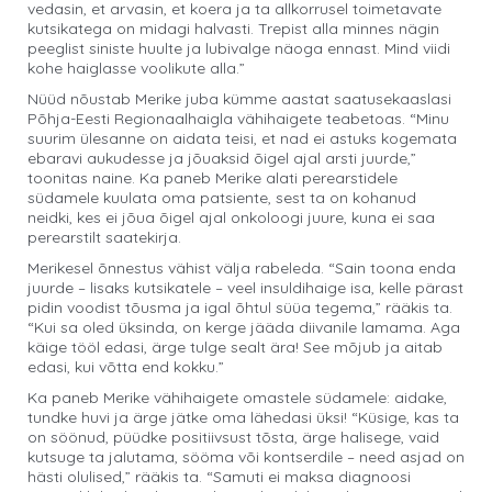
vedasin, et arvasin, et koera ja ta allkorrusel toimetavate
kutsikatega on midagi halvasti. Trepist alla minnes nägin
peeglist siniste huulte ja lubivalge näoga ennast. Mind viidi
kohe haiglasse voolikute alla.”
Nüüd nõustab Merike juba kümme aastat saatusekaaslasi
Põhja-Eesti Regionaalhaigla vähihaigete teabetoas. “Minu
suurim ülesanne on aidata teisi, et nad ei astuks kogemata
ebaravi aukudesse ja jõuaksid õigel ajal arsti juurde,”
toonitas naine. Ka paneb Merike alati perearstidele
südamele kuulata oma patsiente, sest ta on kohanud
neidki, kes ei jõua õigel ajal onkoloogi juure, kuna ei saa
perearstilt saatekirja.
Merikesel õnnestus vähist välja rabeleda. “Sain toona enda
juurde – lisaks kutsikatele – veel insuldihaige isa, kelle pärast
pidin voodist tõusma ja igal õhtul süüa tegema,” rääkis ta.
“Kui sa oled üksinda, on kerge jääda diivanile lamama. Aga
käige tööl edasi, ärge tulge sealt ära! See mõjub ja aitab
edasi, kui võtta end kokku.”
Ka paneb Merike vähihaigete omastele südamele: aidake,
tundke huvi ja ärge jätke oma lähedasi üksi! “Küsige, kas ta
on söönud, püüdke positiivsust tõsta, ärge halisege, vaid
kutsuge ta jalutama, sööma või kontserdile – need asjad on
hästi olulised,” rääkis ta. “Samuti ei maksa diagnoosi