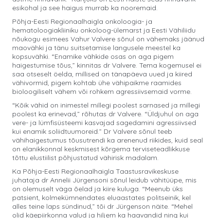
esikohal ja see haigus murrab ka nooremaid.
Põhja-Eesti Regionaalhaigla onkoloogia- ja
hematoloogiakliiniku onkoloog-ülemarst ja Eesti Vähiliidu
nõukogu esimees Vahur Valvere sõnul on vähemaks jäänud
maovähki ja tänu suitsetamise langusele meestel ka
kopsuvähki. “Enamike vähkide osas on aga pigem
haigestumise tõus,” kinnitas dr Valvere. Tema kogemusel ei
saa otseselt öelda, millised on tänapäeva uued ja kiired
vähivormid, pigem kohtab ühe vähipaikme raamides
bioloogiliselt vähem või rohkem agressiivsemaid vorme.
“Kõik vähid on inimestel millegi poolest sarnased ja millegi
poolest ka erinevad,” rõhutas dr Valvere. “Üldjuhul on aga
vere- ja lümfisüsteemi kasvajad sagedamini agressiivsed
kui enamik soliidtuumoreid.” Dr Valvere sõnul teeb
vähihaigestumus tõusutrendi ka arenenud riikides, kuid seal
on elanikkonnal keskmisest kõrgema terviseteadlikkuse
tõttu elustiilist põhjustatud vähirisk madalam.
Ka Põhja-Eesti Regionaalhaigla Taastusravikeskuse
juhataja dr Annelii Jürgensoni sõnul leidub vähitüüpe, mis
on olemuselt väga õelad ja kiire kuluga. “Meenub üks
patsient, kolmekümnendates eluaastates politseinik, kel
alles teine laps sündinud,” tõi dr Jürgenson näite. “Mehel
olid käepiirkonna valud ja hiljem ka haavandid ning kui