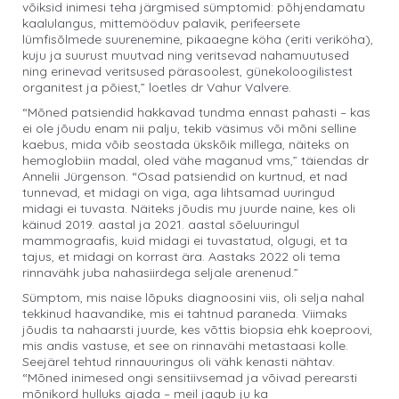
võiksid inimesi teha järgmised sümptomid: põhjendamatu
kaalulangus, mittemööduv palavik, perifeersete
lümfisõlmede suurenemine, pikaaegne köha (eriti veriköha),
kuju ja suurust muutvad ning veritsevad nahamuutused
ning erinevad veritsused pärasoolest, günekoloogilistest
organitest ja põiest,” loetles dr Vahur Valvere.
“Mõned patsiendid hakkavad tundma ennast pahasti – kas
ei ole jõudu enam nii palju, tekib väsimus või mõni selline
kaebus, mida võib seostada ükskõik millega, näiteks on
hemoglobiin madal, oled vähe maganud vms,” täiendas dr
Annelii Jürgenson. “Osad patsiendid on kurtnud, et nad
tunnevad, et midagi on viga, aga lihtsamad uuringud
midagi ei tuvasta. Näiteks jõudis mu juurde naine, kes oli
käinud 2019. aastal ja 2021. aastal sõeluuringul
mammograafis, kuid midagi ei tuvastatud, olgugi, et ta
tajus, et midagi on korrast ära. Aastaks 2022 oli tema
rinnavähk juba nahasiirdega seljale arenenud.”
Sümptom, mis naise lõpuks diagnoosini viis, oli selja nahal
tekkinud haavandike, mis ei tahtnud paraneda. Viimaks
jõudis ta nahaarsti juurde, kes võttis biopsia ehk koeproovi,
mis andis vastuse, et see on rinnavähi metastaasi kolle.
Seejärel tehtud rinnauuringus oli vähk kenasti nähtav.
“Mõned inimesed ongi sensitiivsemad ja võivad perearsti
mõnikord hulluks ajada – meil jagub ju ka