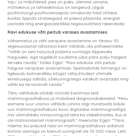
taju- ja mäluhäired, pea on paks, olemine uimane,
mõttekiirus ja tahteaktiivsus on langenud, jagub
psühholoogil psühhoteraapias omakorda häid võtteid,
kuidas õppida strateegiaid, et päeva plaanida, energiat
jaotada ning energiasäästlikke tegevusvõtteid rakendada.
Ravi edukuse võti peitub varases avastamises
Vähiennetus ja vähi varajane avastamine on tänavu 30.
tegevusaastat tähistava Eesti Vähiliidu üks põhieesmärke.
“Vähki on seni harjutud pidama surmaga lõppevaks
haiguseks, aga tegelikult suudame juba päris palju haigeid
terveks ravida,” tõdes Egipt. “Ravi edukuse võti peitub
haiguse varajases avastamises. Spetsialistide hinnangul on
ligikaudu kolmandikku kõigist vähijuhtudest võimalik
ennetusega vältida, sõeluuringutega varakult avastada ning
vähki ka tervistavalt ravida.”
Tänu vähiliidule sõidab mööda Eestimaa teid
mammograafiabuss ja mobiilsed diagnoosikabinetid. “Minu
esimene suur unistus vähiliidu juhina oligi muretseda liidule
uus mammograafiabuss koos digitaalse mammograafiga,
mis võimaldaks rinnauuringuid teha ka väikelinnades, kus ei
ole statsionaarset mammograafi,” meenutas Egipt. “Täna
näeme, kui paljusid naisi on mammograafiabuss aidanud:
kümne aastaga on käinud uuringutel üle 70 000 naise. Leiti