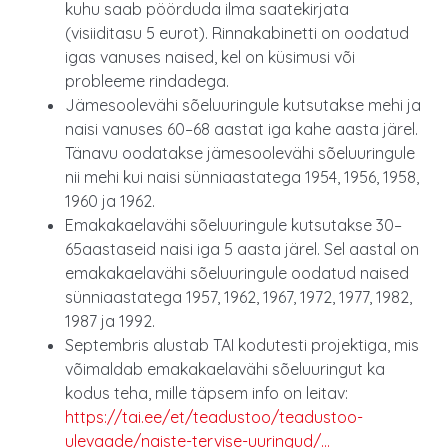
kuhu saab pöörduda ilma saatekirjata
(visiiditasu 5 eurot). Rinnakabinetti on oodatud
igas vanuses naised, kel on küsimusi või
probleeme rindadega.
Jämesoolevähi sõeluuringule kutsutakse mehi ja
naisi vanuses 60–68 aastat iga kahe aasta järel.
Tänavu oodatakse jämesoolevähi sõeluuringule
nii mehi kui naisi sünniaastatega 1954, 1956, 1958,
1960 ja 1962.
Emakakaelavähi sõeluuringule kutsutakse 30–
65aastaseid naisi iga 5 aasta järel. Sel aastal on
emakakaelavähi sõeluuringule oodatud naised
sünniaastatega 1957, 1962, 1967, 1972, 1977, 1982,
1987 ja 1992.
Septembris alustab TAI kodutesti projektiga, mis
võimaldab emakakaelavähi sõeluuringut ka
kodus teha, mille täpsem info on leitav:
https://tai.ee/et/teadustoo/teadustoo-
ulevaade/naiste-tervise-uuringud/…