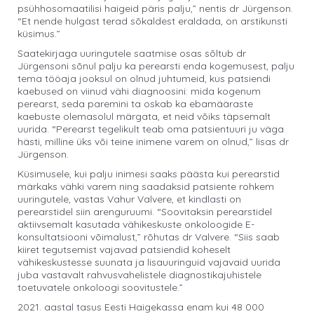
psühhosomaatilisi haigeid päris palju,” nentis dr Jürgenson.
“Et nende hulgast terad sõkaldest eraldada, on arstikunsti
küsimus.”
Saatekirjaga uuringutele saatmise osas sõltub dr
Jürgensoni sõnul palju ka perearsti enda kogemusest, palju
tema tööaja jooksul on olnud juhtumeid, kus patsiendi
kaebused on viinud vähi diagnoosini: mida kogenum
perearst, seda paremini ta oskab ka ebamääraste
kaebuste olemasolul märgata, et neid võiks täpsemalt
uurida. “Perearst tegelikult teab oma patsientuuri ju väga
hästi, milline üks või teine inimene varem on olnud,” lisas dr
Jürgenson.
Küsimusele, kui palju inimesi saaks päästa kui perearstid
märkaks vähki varem ning saadaksid patsiente rohkem
uuringutele, vastas Vahur Valvere, et kindlasti on
perearstidel siin arenguruumi. “Soovitaksin perearstidel
aktiivsemalt kasutada vähikeskuste onkoloogide E-
konsultatsiooni võimalust,” rõhutas dr Valvere. “Siis saab
kiiret tegutsemist vajavad patsiendid koheselt
vähikeskustesse suunata ja lisauuringuid vajavaid uurida
juba vastavalt rahvusvahelistele diagnostikajuhistele
toetuvatele onkoloogi soovitustele.”
2021. aastal tasus Eesti Haigekassa enam kui 48 000