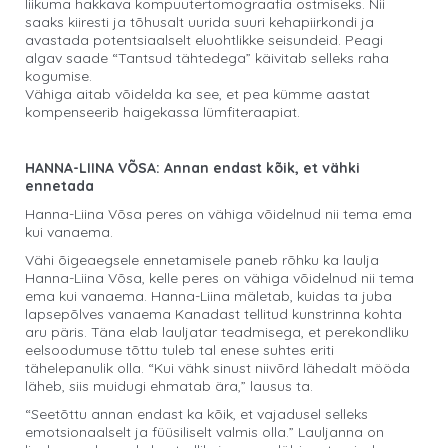
liikuma hakkava kompuutertomograafia ostmiseks. Nii
saaks kiiresti ja tõhusalt uurida suuri kehapiirkondi ja
avastada potentsiaalselt eluohtlikke seisundeid. Peagi
algav saade “Tantsud tähtedega” käivitab selleks raha
kogumise.
Vähiga aitab võidelda ka see, et pea kümme aastat
kompenseerib haigekassa lümfiteraapiat.
HANNA-LIINA VÕSA: Annan endast kõik, et vähki
ennetada
Hanna-Liina Võsa peres on vähiga võidelnud nii tema ema
kui vanaema.
Vähi õigeaegsele ennetamisele paneb rõhku ka laulja
Hanna-Liina Võsa, kelle peres on vähiga võidelnud nii tema
ema kui vanaema. Hanna-Liina mäletab, kuidas ta juba
lapsepõlves vanaema Kanadast tellitud kunstrinna kohta
aru päris. Täna elab lauljatar teadmisega, et perekondliku
eelsoodumuse tõttu tuleb tal enese suhtes eriti
tähelepanulik olla. “Kui vähk sinust niivõrd lähedalt mööda
läheb, siis muidugi ehmatab ära,” lausus ta.
“Seetõttu annan endast ka kõik, et vajadusel selleks
emotsionaalselt ja füüsiliselt valmis olla.” Lauljanna on