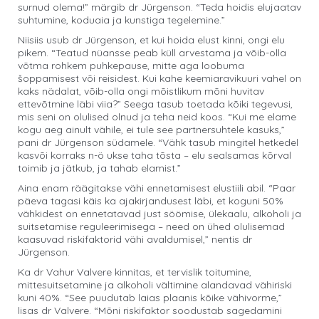
surnud olema!” märgib dr Jürgenson. “Teda hoidis elujaatav
suhtumine, koduaia ja kunstiga tegelemine.”
Niisiis usub dr Jürgenson, et kui hoida elust kinni, ongi elu
pikem. “Teatud nüansse peab küll arvestama ja võib-olla
võtma rohkem puhkepause, mitte aga loobuma
šoppamisest või reisidest. Kui kahe keemiaravikuuri vahel on
kaks nädalat, võib-olla ongi mõistlikum mõni huvitav
ettevõtmine läbi viia?” Seega tasub toetada kõiki tegevusi,
mis seni on olulised olnud ja teha neid koos. “Kui me elame
kogu aeg ainult vähile, ei tule see partnersuhtele kasuks,”
pani dr Jürgenson südamele. “Vähk tasub mingitel hetkedel
kasvõi korraks n-ö ukse taha tõsta – elu sealsamas kõrval
toimib ja jätkub, ja tahab elamist.”
Aina enam räägitakse vähi ennetamisest elustiili abil. “Paar
päeva tagasi käis ka ajakirjandusest läbi, et koguni 50%
vähkidest on ennetatavad just söömise, ülekaalu, alkoholi ja
suitsetamise reguleerimisega – need on ühed olulisemad
kaasuvad riskifaktorid vähi avaldumisel,” nentis dr
Jürgenson.
Ka dr Vahur Valvere kinnitas, et tervislik toitumine,
mittesuitsetamine ja alkoholi vältimine alandavad vähiriski
kuni 40%. “See puudutab laias plaanis kõike vähivorme,”
lisas dr Valvere. “Mõni riskifaktor soodustab sagedamini