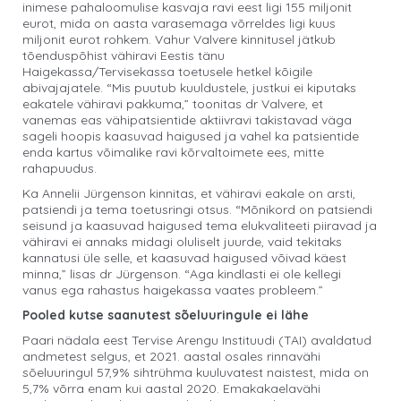
inimese pahaloomulise kasvaja ravi eest ligi 155 miljonit
eurot, mida on aasta varasemaga võrreldes ligi kuus
miljonit eurot rohkem. Vahur Valvere kinnitusel jätkub
tõenduspõhist vähiravi Eestis tänu
Haigekassa/Tervisekassa toetusele hetkel kõigile
abivajajatele. “Mis puutub kuuldustele, justkui ei kiputaks
eakatele vähiravi pakkuma,” toonitas dr Valvere, et
vanemas eas vähipatsientide aktiivravi takistavad väga
sageli hoopis kaasuvad haigused ja vahel ka patsientide
enda kartus võimalike ravi kõrvaltoimete ees, mitte
rahapuudus.
Ka Annelii Jürgenson kinnitas, et vähiravi eakale on arsti,
patsiendi ja tema toetusringi otsus. “Mõnikord on patsiendi
seisund ja kaasuvad haigused tema elukvaliteeti piiravad ja
vähiravi ei annaks midagi oluliselt juurde, vaid tekitaks
kannatusi üle selle, et kaasuvad haigused võivad käest
minna,” lisas dr Jürgenson. “Aga kindlasti ei ole kellegi
vanus ega rahastus haigekassa vaates probleem.”
Pooled kutse saanutest sõeluuringule ei lähe
Paari nädala eest Tervise Arengu Instituudi (TAI) avaldatud
andmetest selgus, et 2021. aastal osales rinnavähi
sõeluuringul 57,9% sihtrühma kuuluvatest naistest, mida on
5,7% võrra enam kui aastal 2020. Emakakaelavähi