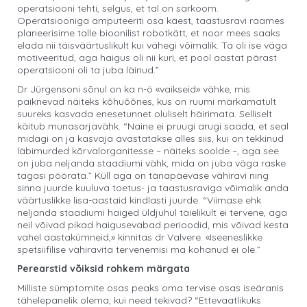
operatsiooni tehti, selgus, et tal on sarkoom.
Operatsiooniga amputeeriti osa käest, taastusravi raames
planeerisime talle bioonilist robotkätt, et noor mees saaks
elada nii täisväärtuslikult kui vähegi võimalik. Ta oli ise väga
motiveeritud, aga haigus oli nii kuri, et pool aastat pärast
operatsiooni oli ta juba läinud.”
Dr Jürgensoni sõnul on ka n-ö «vaikseid» vähke, mis
paiknevad näiteks kõhuõõnes, kus on ruumi märkamatult
suureks kasvada enesetunnet oluliselt häirimata. Selliselt
käitub munasarjavähk. “Naine ei pruugi arugi saada, et seal
midagi on ja kasvaja avastatakse alles siis, kui on tekkinud
läbimurded kõrvalorganitesse – näiteks soolde –, aga see
on juba neljanda staadiumi vähk, mida on juba väga raske
tagasi pöörata.” Küll aga on tänapäevase vähiravi ning
sinna juurde kuuluva toetus- ja taastusraviga võimalik anda
väärtuslikke lisa-aastaid kindlasti juurde. “Viimase ehk
neljanda staadiumi haiged üldjuhul täielikult ei tervene, aga
neil võivad pikad haigusevabad perioodid, mis võivad kesta
vahel aastakümneid,» kinnitas dr Valvere. «Iseeneslikke
spetsiifilise vähiravita tervenemisi ma kohanud ei ole.”
Perearstid võiksid rohkem märgata
Milliste sümptomite osas peaks oma tervise osas iseäranis
tähelepanelik olema, kui need tekivad? “Ettevaatlikuks