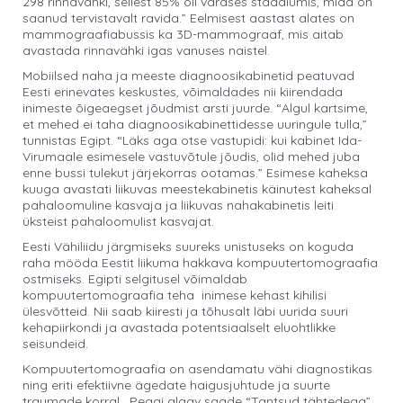
298 rinnavähki, sellest 85% oli varases staadiumis, mida on
saanud tervistavalt ravida.” Eelmisest aastast alates on
mammograafiabussis ka 3D-mammograaf, mis aitab
avastada rinnavähki igas vanuses naistel.
Mobiilsed naha ja meeste diagnoosikabinetid peatuvad
Eesti erinevates keskustes, võimaldades nii kiirendada
inimeste õigeaegset jõudmist arsti juurde. “Algul kartsime,
et mehed ei taha diagnoosikabinettidesse uuringule tulla,”
tunnistas Egipt. “Läks aga otse vastupidi: kui kabinet Ida-
Virumaale esimesele vastuvõtule jõudis, olid mehed juba
enne bussi tulekut järjekorras ootamas.” Esimese kaheksa
kuuga avastati liikuvas meestekabinetis käinutest kaheksal
pahaloomuline kasvaja ja liikuvas nahakabinetis leiti
üksteist pahaloomulist kasvajat.
Eesti Vähiliidu järgmiseks suureks unistuseks on koguda
raha mööda Eestit liikuma hakkava kompuutertomograafia
ostmiseks. Egipti selgitusel võimaldab
kompuutertomograafia teha inimese kehast kihilisi
ülesvõtteid. Nii saab kiiresti ja tõhusalt läbi uurida suuri
kehapiirkondi ja avastada potentsiaalselt eluohtlikke
seisundeid.
Kompuutertomograafia on asendamatu vähi diagnostikas
ning eriti efektiivne ägedate haigusjuhtude ja suurte
traumade korral. Peagi algav saade “Tantsud tähtedega”