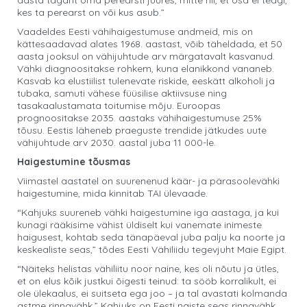
aasta tagant oma perearsti juures, mitte nii, et osa ei teagi,
kes ta perearst on või kus asub.”
Vaadeldes Eesti vähihaigestumuse andmeid, mis on
kättesaadavad alates 1968. aastast, võib täheldada, et 50
aasta jooksul on vähijuhtude arv märgatavalt kasvanud.
Vähki diagnoositakse rohkem, kuna elanikkond vananeb.
Kasvab ka elustiilist tulenevate riskide, eeskätt alkoholi ja
tubaka, samuti vähese füüsilise aktiivsuse ning
tasakaalustamata toitumise mõju. Euroopas
prognoositakse 2035. aastaks vähihaigestumuse 25%
tõusu. Eestis läheneb praeguste trendide jätkudes uute
vähijuhtude arv 2030. aastal juba 11 000-le.
Haigestumine tõusmas
Viimastel aastatel on suurenenud käär- ja pärasoolevähki
haigestumine, mida kinnitab TAI ülevaade.
“Kahjuks suureneb vähki haigestumine iga aastaga, ja kui
kunagi rääkisime vähist üldiselt kui vanemate inimeste
haigusest, kohtab seda tänapäeval juba palju ka noorte ja
keskealiste seas,” tõdes Eesti Vähiliidu tegevjuht Maie Egipt.
“Näiteks helistas vähiliitu noor naine, kes oli nõutu ja ütles,
et on elus kõik justkui õigesti teinud: ta sööb korralikult, ei
ole ülekaalus, ei suitseta ega joo – ja tal avastati kolmanda
astme rinnavähk.” Kahjuks on Eesti naiste seas rinnavähk