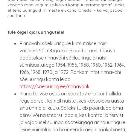
käivitab raha kogumise liikuva kompuutertomograafi jaoks,
et teha uuringuid inimeste elukoha lähedal – ka väljaspool
suurlinnu.
Tule õigel ajal uuringutele!
Rinnavähi sõeluuringule kutsutakse naisi
vanuses 50–68 iga kahe aasta järel. Tänavu
oodatakse rinnavähi sõeluuringule naisi
sünniaastatega 1954, 1956, 1958, 1960, 1962, 1964,
1966, 1968, 1970 ja 1972. Rohkem infot rinnavähi
sõeluuringu kohta leiab:
https://soeluuring.ee/rinnavahk
Rinna tervise osas on soovitav end kontrollida
regulaarselt ka neil naistel, kes käesoleva aasta
sihtrühma ei kuulu. Selleks tuleb pöörduda oma
pere- või naistearsti poole, kes kontrollib tervist
ja vajadusel suunab saatekirjaga rinnauuringule.
Teine võimalus on broneerida aeg rinnakabinetti,