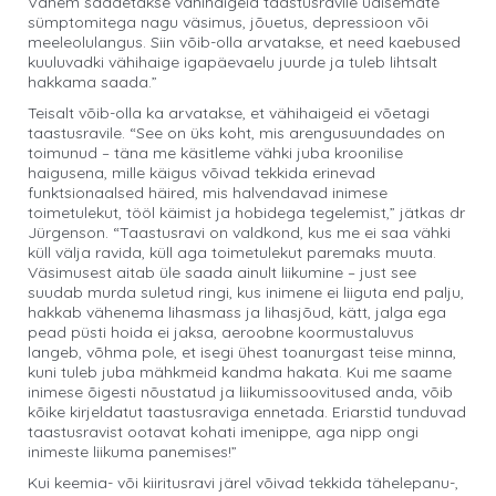
Vähem saadetakse vähihaigeid taastusravile üdisemate
sümptomitega nagu väsimus, jõuetus, depressioon või
meeleolulangus. Siin võib-olla arvatakse, et need kaebused
kuuluvadki vähihaige igapäevaelu juurde ja tuleb lihtsalt
hakkama saada.”
Teisalt võib-olla ka arvatakse, et vähihaigeid ei võetagi
taastusravile. “See on üks koht, mis arengusuundades on
toimunud – täna me käsitleme vähki juba kroonilise
haigusena, mille käigus võivad tekkida erinevad
funktsionaalsed häired, mis halvendavad inimese
toimetulekut, tööl käimist ja hobidega tegelemist,” jätkas dr
Jürgenson. “Taastusravi on valdkond, kus me ei saa vähki
küll välja ravida, küll aga toimetulekut paremaks muuta.
Väsimusest aitab üle saada ainult liikumine – just see
suudab murda suletud ringi, kus inimene ei liiguta end palju,
hakkab vähenema lihasmass ja lihasjõud, kätt, jalga ega
pead püsti hoida ei jaksa, aeroobne koormustaluvus
langeb, võhma pole, et isegi ühest toanurgast teise minna,
kuni tuleb juba mähkmeid kandma hakata. Kui me saame
inimese õigesti nõustatud ja liikumissoovitused anda, võib
kõike kirjeldatut taastusraviga ennetada. Eriarstid tunduvad
taastusravist ootavat kohati imenippe, aga nipp ongi
inimeste liikuma panemises!”
Kui keemia- või kiiritusravi järel võivad tekkida tähelepanu-,