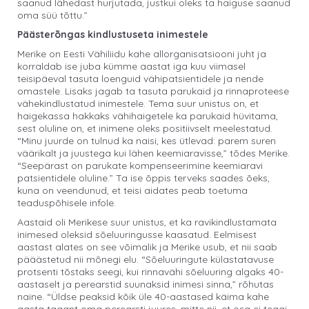
saanud lähedast hurjutada, justkui oleks ta haiguse saanud
oma süü tõttu.”
Päästerõngas kindlustuseta inimestele
Merike on Eesti Vähiliidu kahe allorganisatsiooni juht ja
korraldab ise juba kümme aastat iga kuu viimasel
teisipäeval tasuta loenguid vähipatsientidele ja nende
omastele. Lisaks jagab ta tasuta parukaid ja rinnaproteese
vähekindlustatud inimestele. Tema suur unistus on, et
haigekassa hakkaks vähihaigetele ka parukaid hüvitama,
sest oluline on, et inimene oleks positiivselt meelestatud.
“Minu juurde on tulnud ka naisi, kes ütlevad: parem suren
väärikalt ja juustega kui lähen keemiaravisse,” tõdes Merike.
“Seepärast on parukate kompenseerimine keemiaravi
patsientidele oluline.” Ta ise õppis terveks saades õeks,
kuna on veendunud, et teisi aidates peab toetuma
teaduspõhisele infole.
Aastaid oli Merikese suur unistus, et ka ravikindlustamata
inimesed oleksid sõeluuringusse kaasatud. Eelmisest
aastast alates on see võimalik ja Merike usub, et nii saab
pääästetud nii mõnegi elu. “Sõeluuringute külastatavuse
protsenti tõstaks seegi, kui rinnavähi sõeluuring algaks 40-
aastaselt ja perearstid suunaksid inimesi sinna,” rõhutas
naine. “Üldse peaksid kõik üle 40-aastased käima kahe