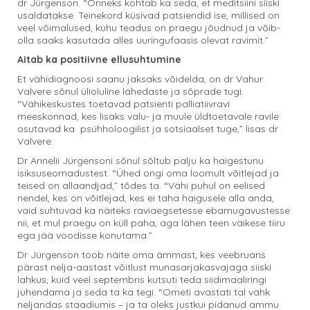
dr Jürgenson. “Õnneks kohtab ka seda, et meditsiini siiski
usaldatakse. Teinekord küsivad patsiendid ise, millised on
veel võimalused, kuhu teadus on praegu jõudnud ja võib-
olla saaks kasutada alles uuringufaasis olevat ravimit.”
Aitab ka positiivne ellusuhtumine
Et vähidiagnoosi saanu jaksaks võidelda, on dr Vahur
Valvere sõnul ülioluline lähedaste ja sõprade tugi.
“Vähikeskustes toetavad patsienti palliatiivravi
meeskonnad, kes lisaks valu- ja muule üldtoetavale ravile
osutavad ka psühholoogilist ja sotsiaalset tuge,” lisas dr
Valvere.
Dr Annelii Jürgensoni sõnul sõltub palju ka haigestunu
isiksuseomadustest. “Ühed ongi oma loomult võitlejad ja
teised on allaandjad,” tõdes ta. “Vähi puhul on eelised
nendel, kes on võitlejad, kes ei taha haigusele alla anda,
vaid suhtuvad ka näiteks raviaegsetesse ebamugavustesse
nii, et mul praegu on küll paha, aga lähen teen väikese tiiru
ega jää voodisse konutama.”
Dr Jürgenson toob näite oma ämmast, kes veebruaris
pärast nelja-aastast võitlust munasarjakasvajaga siiski
lahkus, kuid veel septembris kutsuti teda siidimaaliringi
juhendama ja seda ta ka tegi. “Ometi avastati tal vähk
neljandas staadiumis – ja ta oleks justkui pidanud ammu