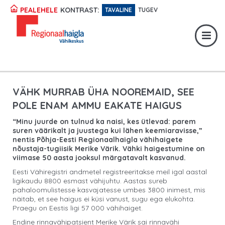
Registratuur:
617 1049
KONTRAST:
PEALEHELE
TAVALINE
TUGEV
Erakorraline abi:
617 1400
Digiregistratuur:
SISENE
VÄHK MURRAB ÜHA NOOREMAID, SEE
POLE ENAM AMMU EAKATE HAIGUS
“Minu juurde on tulnud ka naisi, kes ütlevad: parem
suren väärikalt ja juustega kui lähen keemiaravisse,”
nentis Põhja-Eesti Regionaalhaigla vähihaigete
nõustaja-tugiisik Merike Värik. Vähki haigestumine on
viimase 50 aasta jooksul märgatavalt kasvanud.
Eesti Vähiregistri andmetel registreeritakse meil igal aastal
ligikaudu 8800 esmast vähijuhtu. Aastas sureb
pahaloomulistesse kasvajatesse umbes 3800 inimest, mis
näitab, et see haigus ei küsi vanust, sugu ega elukohta.
Praegu on Eestis ligi 57 000 vähihaiget.
Endine rinnavähipatsient Merike Värik sai rinnavähi