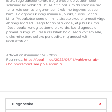
lisaks regulaarsele kontrollile ja enese läbivaatamisele
sõlminud ka vähikindlustuse. “On palju, mida saan ise ära
teha, kuid samas ei garanteeri ükski mu tegevus, et see
hirmus diagnoos kunagi minuni ei jõuaks, ” lisas Hanna-
Liina. “Vabakutselisena on minu sissetulekud enamasti väga
ebaregulaarsed. Seega tahan olla kindel, et juhul kui ma
tõesti peaks kunagi sattuma olukorda, kus diagnoos on
paberil ja kogu mu ressurss läheb haigusega võitlemisele,
oleks minu pere selleks perioodiks majanduslikult
kindlustatud.”
Artikkel on ilmunund 16.09.2022
Pealinnas:
https://pealinn.ee/2022/09/16/vahk-murrab-
uha-nooremaid-see-pole-enam-a…
Diagnostika