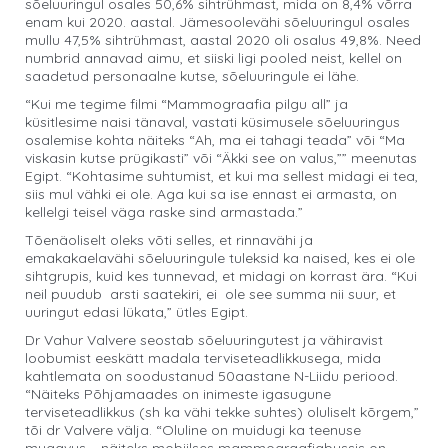
sõeluuringul osales 50,6% sihtrühmast, mida on 8,4% võrra
enam kui 2020. aastal. Jämesoolevähi sõeluuringul osales
mullu 47,5% sihtrühmast, aastal 2020 oli osalus 49,8%. Need
numbrid annavad aimu, et siiski ligi pooled neist, kellel on
saadetud personaalne kutse, sõeluuringule ei lähe.
“Kui me tegime filmi “Mammograafia pilgu all” ja
küsitlesime naisi tänaval, vastati küsimusele sõeluuringus
osalemise kohta näiteks “Ah, ma ei tahagi teada” või “Ma
viskasin kutse prügikasti” või “Äkki see on valus,”” meenutas
Egipt. “Kohtasime suhtumist, et kui ma sellest midagi ei tea,
siis mul vähki ei ole. Aga kui sa ise ennast ei armasta, on
kellelgi teisel väga raske sind armastada.”
Tõenäoliselt oleks võti selles, et rinnavähi ja
emakakaelavähi sõeluuringule tuleksid ka naised, kes ei ole
sihtgrupis, kuid kes tunnevad, et midagi on korrast ära. “Kui
neil puudub arsti saatekiri, ei ole see summa nii suur, et
uuringut edasi lükata,” ütles Egipt.
Dr Vahur Valvere seostab sõeluuringutest ja vähiravist
loobumist eeskätt madala terviseteadlikkusega, mida
kahtlemata on soodustanud 50aastane N-Liidu periood.
“Näiteks Põhjamaades on inimeste igasugune
terviseteadlikkus (sh ka vähi tekke suhtes) oluliselt kõrgem,”
tõi dr Valvere välja. “Oluline on muidugi ka teenuse