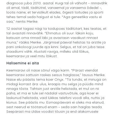
diagnoosi juba 2010. aastal. Kuigi tal oli vähioht – rinnavähk
oli emal, tädil, täditütrel, vanaemal ja vanaema õdedel –,
lootis naine, et tervislikult elades, õigesti toitudes ja sporti
tehes temal seda haigust ei tule. “Aga geneetika vastu ei
saa,” nentis Merike.
12 aastat tagasi nägi ta toidupoes täditütart, kes teatas, et
tal avastati rinnavähk. “Ehmatus oli suur: läksin koju,
katsusin oma rinnad läbi ja avastasin vasakust rinnast
muna,” rääkis Merike. Järgmisel päeval helistas ta arstile ja
pani onkoloogi juurde aja kinni. Selgus, et tal on juba teise
staadiumi vähk. Alustati raviga, milleks olid lõikus,
keemiaravi ja veel mitu lõikust.
Halisemine ei aita
Keemiaravi oli naise sõnul väga karm. “Pärast viiendat
keemiaravi sattusin raskes seisus haiglasse,” lausus Merike.
Naise elu päästis tema koer Onyx. “Ta tundis, et minuga on
midagi korrast ära: ulus, kraapis mu selga ja püüdis mind
ninaga tõsta. Tahtsin just arstile helistada, et mul on nii
paha, et ma ei tule sel nädalal vastuvõtule, aga koer ei
laskunud helistada, vaid lükkas telefoni voodi alla, nuttis ja
kiunus. See päästis mu. Esmaspäevani ei oleks ma elanud,
sest neerud ei töötanud enam – seda sain haiglas teada.
Seepärast ma üldse voodist tõusin ja end alakorrusele