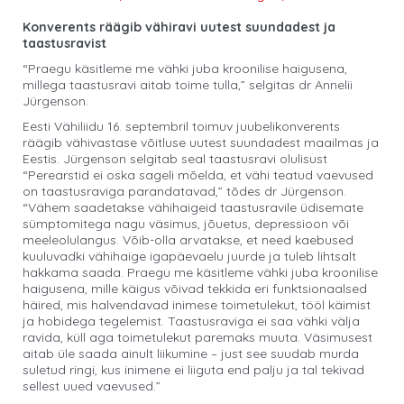
Konverents räägib vähiravi uutest suundadest ja
taastusravist
“Praegu käsitleme me vähki juba kroonilise haigusena,
millega taastusravi aitab toime tulla,” selgitas dr Annelii
Jürgenson.
Eesti Vähiliidu 16. septembril toimuv juubelikonverents
räägib vähivastase võitluse uutest suundadest maailmas ja
Eestis. Jürgenson selgitab seal taastusravi olulisust
“Perearstid ei oska sageli mõelda, et vähi teatud vaevused
on taastusraviga parandatavad,” tõdes dr Jürgenson.
“Vähem saadetakse vähihaigeid taastusravile üdisemate
sümptomitega nagu väsimus, jõuetus, depressioon või
meeleolulangus. Võib-olla arvatakse, et need kaebused
kuuluvadki vähihaige igapäevaelu juurde ja tuleb lihtsalt
hakkama saada. Praegu me käsitleme vähki juba kroonilise
haigusena, mille käigus võivad tekkida eri funktsionaalsed
häired, mis halvendavad inimese toimetulekut, tööl käimist
ja hobidega tegelemist. Taastusraviga ei saa vähki välja
ravida, küll aga toimetulekut paremaks muuta. Väsimusest
aitab üle saada ainult liikumine – just see suudab murda
suletud ringi, kus inimene ei liiguta end palju ja tal tekivad
sellest uued vaevused.”