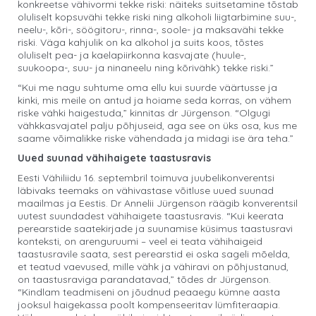
konkreetse vähivormi tekke riski: näiteks suitsetamine tõstab
oluliselt kopsuvähi tekke riski ning alkoholi liigtarbimine suu-,
neelu-, kõri-, söögitoru-, rinna-, soole- ja maksavähi tekke
riski. Väga kahjulik on ka alkohol ja suits koos, tõstes
oluliselt pea- ja kaelapiirkonna kasvajate (huule-,
suukoopa-, suu- ja ninaneelu ning kõrivähk) tekke riski.”
“Kui me nagu suhtume oma ellu kui suurde väärtusse ja
kinki, mis meile on antud ja hoiame seda korras, on vähem
riske vähki haigestuda,” kinnitas dr Jürgenson. “Olgugi
vähkkasvajatel palju põhjuseid, aga see on üks osa, kus me
saame võimalikke riske vähendada ja midagi ise ära teha.”
Uued suunad vähihaigete taastusravis
Eesti Vähiliidu 16. septembril toimuva juubelikonverentsi
läbivaks teemaks on vähivastase võitluse uued suunad
maailmas ja Eestis. Dr Annelii Jürgenson räägib konverentsil
uutest suundadest vähihaigete taastusravis. “Kui keerata
perearstide saatekirjade ja suunamise küsimus taastusravi
konteksti, on arenguruumi – veel ei teata vähihaigeid
taastusravile saata, sest perearstid ei oska sageli mõelda,
et teatud vaevused, mille vähk ja vähiravi on põhjustanud,
on taastusraviga parandatavad,” tõdes dr Jürgenson.
“Kindlam teadmiseni on jõudnud peaaegu kümne aasta
jooksul haigekassa poolt kompenseeritav lümfiteraapia.