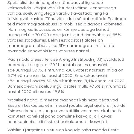
Spetsialistide hinnangul on tänapäeval ligikaudu
kolmandikku kõigist vähijuhtudest võimalik ennetusega
vältida, sõeluuringutega varakult avastada ning ka
tervistavalt ravida. Tänu vähiliidule sõidab mööda Eestimaa
teid mammograafiabuss ja mobiilsed diagnoosikabinetid.
Mammograafiabussides on kümne aastaga käinud
uuringutel üle 70 000 naise ja nii leitud rinnavähist oli 85%
varases staadiumis. Eelmisest aastast alates on
mammograafiabussis ka 3D-mammograaf, mis aitab
avastada rinnavähki igas vanuses naistel.
Paari nädala eest Tervise Arengu Instituudi (TAI) avaldatud
andmetest selgus, et 2021. aastal osales rinnavähi
sõeluuringul 57,9% sihtrühma kuuluvatest naistest, mida on
5,7% võrra enam kui aastal 2020. Emakakaelavähi
sõeluuringul osales 50,6% sihtrühmast, 8,4% enam kui 2020.
Jämesoolevähi sõeluuringul osales mullu 47,5% sihtrühmast,
aastal 2020 oli osalus 49,8%.
Mobiilsed naha ja meeste diagnoosikabinetid peatuvad
Eesti eri keskustes, et inimesed jõuaks õigel ajal arsti juurde.
Esimese kaheksa kuuga avastati liikuvas meestekabinetis
käinutest kaheksal pahaloomuline kasvaja ja liikuvas
nahakabinetis leiti üksteist pahaloomulist kasvajat.
Vähiliidu järgmine unistus on koguda raha mööda Eestit