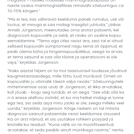
mugavus – näiteks mobiilses mammograafiabussis on
naiste osalus mammograafilises rinnavähi sõeluuringus ca
10–15% kõrgem.”
“Ma ei tea, kas vähiravist keelduma paneb rumalus, usk või
lootus, et minuga ei saa midagi traagilist juhtuda,” jätkas
Annelii Jürgenson, meenutades oma arstist patsienti, kel
diagnoositi kopsuvähk ja öeldi, et raviks on osaline kopsu
eemaldamine. “Tema aga ütles ravist ära, sest tal ei olnud
selliseid kopsuvähi sümptomeid nagu tema oli õppinud, et
peab olema köha ja hingamispuudulikkus, seega ta arvas,
et tema seisund ei saa olla tõsine ja operatsiooni ei ole
vaja,” kirjeldas Jürgenson.
“Kaks aastat hiljem on ta mul taastusravil luudesse jõudnud
kaugmetastaasidega, mille tõttu luud murdusid. Ometi on
kopsuvähki ju võimalik täiesti välja ravida.” Sõeluuringutele
mitteminemise osas usub dr Jürgenson, et ikka arvatakse,
küll jõuab – kogu aeg tundub, et on aega. “See võib olla ka
n-ö enese alalhoiu instinkt, et kui ma hetkel midagi ei tunne
ega tea, siis seda asja minu jaoks ei ole, seega milleks veel
uurida,” kirjeldas Jürgenson. Kõige raskem on tal mõista
diagnoosi saanud patsientide ravist keeldumise otsuseid.
Ka on arst näinud, et siis usutakse rohkem posijaid ja
kristalle kui teadust. “Kuna vähk on nii müstifitseeritud,
arvatakse, et seda peabki ainult müstikaga ravima,” nentis