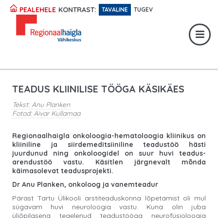
Registratuur:
617 1049
KONTRAST:
PEALEHELE
TAVALINE
TUGEV
Erakorraline abi:
617 1400
Digiregistratuur:
SISENE
TEADUS KLIINILISE TÖÖGA KÄSIKÄES
Tekst: Anu Planken
Fotod: Aivar Kullamaa
Regionaalhaigla onkoloogia-hematoloogia kliinikus on
kliiniline ja siirdemeditsiiniline teadustöö hästi
juurdunud ning onkoloogidel on suur huvi teadus-
arendustöö vastu. Käsitlen järgnevalt mõnda
käimasolevat teadusprojekti.
Dr Anu Planken, onkoloog ja vanemteadur
Pärast Tartu Ülikooli arstiteaduskonna lõpetamist oli mul
sügavam huvi neuroloogia vastu. Kuna olin juba
üliõpilasena tegelenud teadustööga neurofüsioloogia