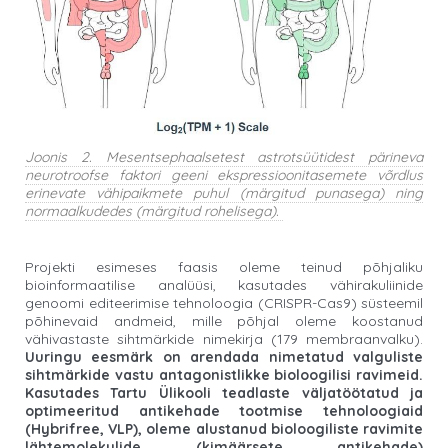
Joonis 2. Mesentsephaalsetest astrotsüütidest pärineva
neurotroofse faktori geeni ekspressioonitasemete võrdlus
erinevate vähipaikmete puhul (märgitud punasega) ning
normaalkudedes (märgitud rohelisega).
Projekti esimeses faasis oleme teinud põhjaliku
bioinformaatilise analüüsi, kasutades vähirakuliinide
genoomi editeerimise tehnoloogia (CRISPR-Cas9) süsteemil
põhinevaid andmeid, mille põhjal oleme koostanud
vähivastaste sihtmärkide nimekirja (179 membraanvalku).
Uuringu eesmärk on arendada nimetatud valguliste
sihtmärkide vastu antagonistlikke bioloogilisi ravimeid.
Kasutades Tartu Ülikooli teadlaste väljatöötatud ja
optimeeritud antikehade tootmise tehnoloogiaid
(Hybrifree, VLP), oleme alustanud bioloogiliste ravimite
lähtemolekulide (kimäärsete antikehade)