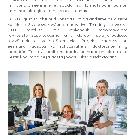
immuunprofileerimine, et saada lisainformatsiooni tuumori
immunobioloogiast ja mikrokeskkonnast.
EORTC grupist lähtunud konsortsiumiga andsime äsja sisse
ka Marie Skłodowska-Curie Innovative Training Networksi
(ITN) taotluse, mis keskendub maokasvajate
raviresistentsuse tekkemehhanismide uurimisele ja uudsete
ravivõimaluste väljatöötamisele. Projekti raames on
eesmärk kaasata ka rahvusvahelisi doktorante ning
koostöös Tartu Ülikooli arstiteaduskonnaga on plaanis ka
Eestis koolitada nelja aasta jooksul üks välisdoktorant.