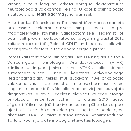
laboris, tundus loogiline jätkata õpinguid doktorantuuris
neurobioloogia valdkonnas Helsingi Ülikooli biotehnoloogia
instituudis prof
Mart Saarma
juhendamisel.
Minu teadustöö keskendus Parkinsoni tõve molekulaarsete
protsesside iseloomustamisele ning uudsete haigust
modifitseerivate ravimite väljatöötamisele. Tegemist oli
peamiselt prekliinilise laboratoorse tööga ning aastal 2012
kaitsesin doktoritöö „Role of GDNF and its cross-talk with
other growth-factors in the dopaminergic system“.
Pärast kaitsmist pöördusin tagasi Eestisse ning asusin tööle
Vähiuuringute Tehnoloogia Arenduskeskuses (VTAK)
kliiniliste uuringute juhina. Kuna VTAK-is olid käimas
siirdemeditsiinilised uuringud koostöös onkoloogidega
Regionaalhaiglast, tekkis mul sügavam huvi onkoloogia
valdkonna vastu – sel erialal on muutused äärmiselt kiired
ning minu teadustööl võib olla reaalne väljund kasvajate
diagnostikas ja ravis. Tegelesin aktiivselt ka teadustööga
onkoloogia residentuuri vältel ning alates 2019. aasta
sügisest jätkan karjääri arst-teadlasena, pühendudes pool
ajast kliinilisele tööle onkoloogina ning teise poole ajast
akadeemilisele ja teadus-arendustööle vanemteadurina
Tartu Ülikoolis ja biotehnoloogia ettevõttes Icosagen.