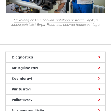
Onkoloog dr Anu Planken, patoloog dr Katrin Lepik ja
laborispetsialist Birgit Truumees peavad teadusest lugu.
Diagnostika
Kirurgiline ravi
Keemiaravi
Kiiritusravi
Palliatiivravi
Nukleaarmeditsiin