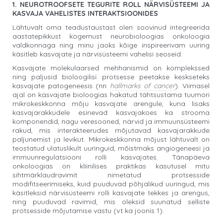
1. NEUROTROOFSETE TEGURITE ROLL NÄRVISÜSTEEMI JA
KASVAJA VAHELISTES INTERAKTSIOONIDES
Lähtuvalt oma teadustaustast olen soovinud integreerida
aastatepikkust kogemust neurobioloogias onkoloogia
valdkonnaga ning minu jaoks kõige inspireerivam uuring
käsitleb kasvajate ja närvisüsteemi vahelisi seoseid.
Kasvajate molekulaarsed mehhanismid on komplekssed
ning paljusid bioloogilisi protsesse peetakse keskseteks
kasvajate patogeneesis (nn
hallmarks of cancer
). Viimasel
ajal on kasvajate bioloogias hakatud tähtsustama tuumori
mikrokeskkonna mõju kasvajate arengule, kuna lisaks
kasvajarakkudele esinevad kasvajakoes ka strooma
komponendid, nagu veresooned, närvid ja immuunsüsteemi
rakud, mis interakteerudes mõjutavad kasvajarakkude
paljunemist ja levikut. Mikrokeskkonna mõjust lähtuvalt on
teostatud ulatuslikult uuringuid, mõistmaks angiogeneesi ja
immuunregulatsiooni rolli kasvajates. Tänapäeva
onkoloogias on kliinilises praktikas kasutusel mitu
sihtmärklaudravimit nimetatud protsesside
modifitseerimiseks, kuid puuduvad põhjalikud uuringud, mis
käsitleksid närvisüsteemi rolli kasvajate tekkes ja arengus,
ning puuduvad ravimid, mis oleksid suunatud selliste
protsesside mõjutamise vastu (vt ka joonis 1).