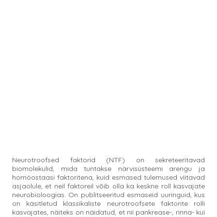
Neurotroofsed faktorid (NTF) on sekreteeritavad
biomolekulid, mida tuntakse närvisüsteemi arengu ja
homöostaasi faktoritena, kuid esmased tulemused viitavad
asjaolule, et neil faktoreil võib olla ka keskne roll kasvajate
neurobioloogias. On publitseeritud esmaseid uuringuid, kus
on käsitletud klassikaliste neurotroofsete faktorite rolli
kasvajates, näiteks on näidatud, et nii pankrease-, rinna- kui