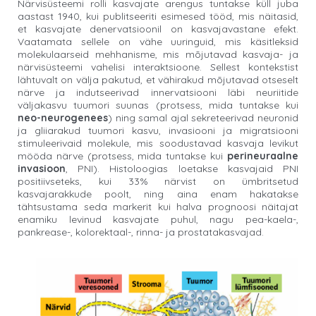
Närvisüsteemi rolli kasvajate arengus tuntakse küll juba
aastast 1940, kui publitseeriti esimesed tööd, mis näitasid,
et kasvajate denervatsioonil on kasvajavastane efekt.
Vaatamata sellele on vähe uuringuid, mis käsitleksid
molekulaarseid mehhanisme, mis mõjutavad kasvaja- ja
närvisüsteemi vahelisi interaktsioone. Sellest kontekstist
lähtuvalt on välja pakutud, et vähirakud mõjutavad otseselt
närve ja indutseerivad innervatsiooni läbi neuriitide
väljakasvu tuumori suunas (protsess, mida tuntakse kui
neo-neurogenees
) ning samal ajal sekreteerivad neuronid
ja gliiarakud tuumori kasvu, invasiooni ja migratsiooni
stimuleerivaid molekule, mis soodustavad kasvaja levikut
mööda närve (protsess, mida tuntakse kui
perineuraalne
invasioon
, PNI). Histoloogias loetakse kasvajaid PNI
positiivseteks, kui 33% närvist on ümbritsetud
kasvajarakkude poolt, ning aina enam hakatakse
tähtsustama seda markerit kui halva prognoosi näitajat
enamiku levinud kasvajate puhul, nagu pea-kaela-,
pankrease-, kolorektaal-, rinna- ja prostatakasvajad.