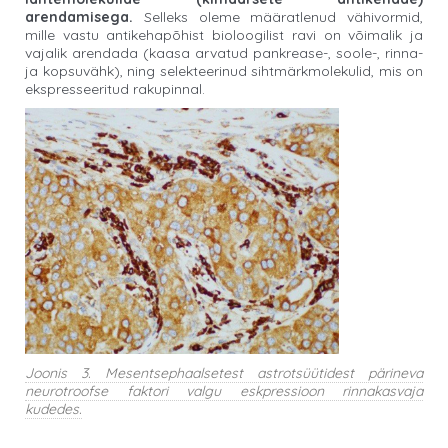
arendamisega.
Selleks oleme määratlenud vähivormid,
mille vastu antikehapõhist bioloogilist ravi on võimalik ja
vajalik arendada (kaasa arvatud pankrease-, soole-, rinna-
ja kopsuvähk), ning selekteerinud sihtmärkmolekulid, mis on
ekspresseeritud rakupinnal.
Joonis 3. Mesentsephaalsetest astrotsüütidest pärineva
neurotroofse faktori valgu eskpressioon rinnakasvaja
kudedes.