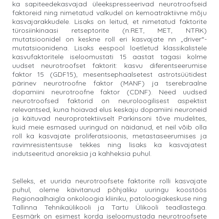
ka sapiteedekasvajad üleekspresseerivad neurotroofseid
faktoreid ning nimetatud valkudel on kemoatraktiivne mõju
kasvajarakkudele. Lisaks on leitud, et nimetatud faktorite
türosiinkinaasi retseptorite (n.RET, MET, NTRK)
mutatsioonidel on keskne roll eri kasvajate nn „driver“-
mutatsioonidena. Lisaks eespool loetletud klassikalistele
kasvufaktoritele iseloomustati 15 aastat tagasi kolme
uudset neurotroofset faktorit: kasvu diferentseerumise
faktor 15 (GDF15), mesentsephaalsetest astrotsüütidest
pärinev neurotroofne faktor (MANF) ja tserebraalne
dopamiini neurotroofne faktor (CDNF). Need uudsed
neurotroofsed faktorid on neuroloogilisest aspektist
relevantsed, kuna hoiavad elus keskaju dopamiini neuroneid
ja käituvad neuroprotektiivselt Parkinsoni tõve mudelites,
kuid meie esmased uuringud on näidanud, et neil võib olla
roll ka kasvajate proliferatsioonis, metastaseerumises ja
ravimresistentsuse tekkes ning lisaks ka kasvajatest
indutseeritud anoreksia ja kahheksia puhul.
Selleks, et uurida neurotroofsete faktorite rolli kasvajate
puhul, oleme käivitanud põhjaliku uuringu koostöös
Regionaalhaigla onkoloogia kliiniku, patoloogiakeskuse ning
Tallinna Tehnikaülikooli ja Tartu Ülikooli teadlastega.
Eesmärk on esimest korda iseloomustada neurotroofsete