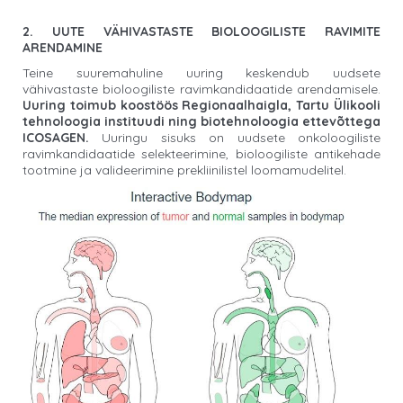
2. UUTE VÄHIVASTASTE BIOLOOGILISTE RAVIMITE
ARENDAMINE
Teine suuremahuline uuring keskendub uudsete
vähivastaste bioloogiliste ravimkandidaatide arendamisele.
Uuring toimub koostöös Regionaalhaigla, Tartu Ülikooli
tehnoloogia instituudi ning biotehnoloogia ettevõttega
ICOSAGEN.
Uuringu sisuks on uudsete onkoloogiliste
ravimkandidaatide selekteerimine, bioloogiliste antikehade
tootmine ja valideerimine prekliinilistel loomamudelitel.