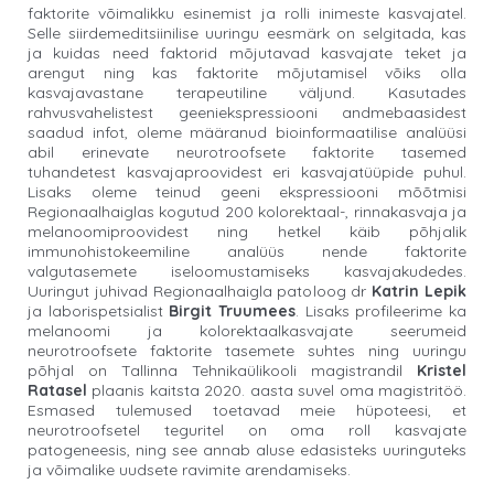
faktorite võimalikku esinemist ja rolli inimeste kasvajatel.
Selle siirdemeditsiinilise uuringu eesmärk on selgitada, kas
ja kuidas need faktorid mõjutavad kasvajate teket ja
arengut ning kas faktorite mõjutamisel võiks olla
kasvajavastane terapeutiline väljund. Kasutades
rahvusvahelistest geeniekspressiooni andmebaasidest
saadud infot, oleme määranud bioinformaatilise analüüsi
abil erinevate neurotroofsete faktorite tasemed
tuhandetest kasvajaproovidest eri kasvajatüüpide puhul.
Lisaks oleme teinud geeni ekspressiooni mõõtmisi
Regionaalhaiglas kogutud 200 kolorektaal-, rinnakasvaja ja
melanoomiproovidest ning hetkel käib põhjalik
immunohistokeemiline analüüs nende faktorite
valgutasemete iseloomustamiseks kasvajakudedes.
Uuringut juhivad Regionaalhaigla patoloog dr
Katrin Lepik
ja laborispetsialist
Birgit Truumees
. Lisaks profileerime ka
melanoomi ja kolorektaalkasvajate seerumeid
neurotroofsete faktorite tasemete suhtes ning uuringu
põhjal on Tallinna Tehnikaülikooli magistrandil
Kristel
Ratasel
plaanis kaitsta 2020. aasta suvel oma magistritöö.
Esmased tulemused toetavad meie hüpoteesi, et
neurotroofsetel teguritel on oma roll kasvajate
patogeneesis, ning see annab aluse edasisteks uuringuteks
ja võimalike uudsete ravimite arendamiseks.