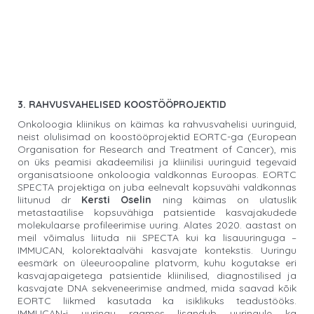
3. RAHVUSVAHELISED KOOSTÖÖPROJEKTID
Onkoloogia kliinikus on käimas ka rahvusvahelisi uuringuid,
neist olulisimad on koostööprojektid EORTC-ga (European
Organisation for Research and Treatment of Cancer), mis
on üks peamisi akadeemilisi ja kliinilisi uuringuid tegevaid
organisatsioone onkoloogia valdkonnas Euroopas. EORTC
SPECTA projektiga on juba eelnevalt kopsuvähi valdkonnas
liitunud dr
Kersti Oselin
ning käimas on ulatuslik
metastaatilise kopsuvähiga patsientide kasvajakudede
molekulaarse profileerimise uuring. Alates 2020. aastast on
meil võimalus liituda nii SPECTA kui ka lisauuringuga –
IMMUCAN, kolorektaalvähi kasvajate kontekstis. Uuringu
eesmärk on üleeuroopaline platvorm, kuhu kogutakse eri
kasvajapaigetega patsientide kliinilised, diagnostilised ja
kasvajate DNA sekveneerimise andmed, mida saavad kõik
EORTC liikmed kasutada ka isiklikuks teadustööks.
IMMUCAN-i uuringu raames lisandub uuringule ka