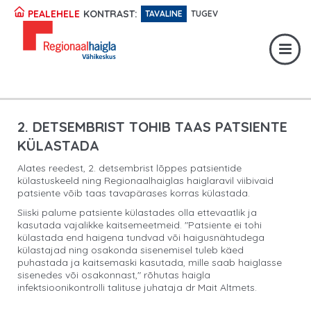
Registratuur:
617 1049
KONTRAST:
PEALEHELE
TAVALINE
TUGEV
Erakorraline abi:
617 1400
Digiregistratuur:
SISENE
2. DETSEMBRIST TOHIB TAAS PATSIENTE
KÜLASTADA
Alates reedest, 2. detsembrist lõppes patsientide
külastuskeeld ning Regionaalhaiglas haiglaravil viibivaid
patsiente võib taas tavapärases korras külastada.
Siiski palume patsiente külastades olla ettevaatlik ja
kasutada vajalikke kaitsemeetmeid. "Patsiente ei tohi
külastada end haigena tundvad või haigusnähtudega
külastajad ning osakonda sisenemisel tuleb käed
puhastada ja kaitsemaski kasutada, mille saab haiglasse
sisenedes või osakonnast," rõhutas haigla
infektsioonikontrolli talituse juhataja dr Mait Altmets.