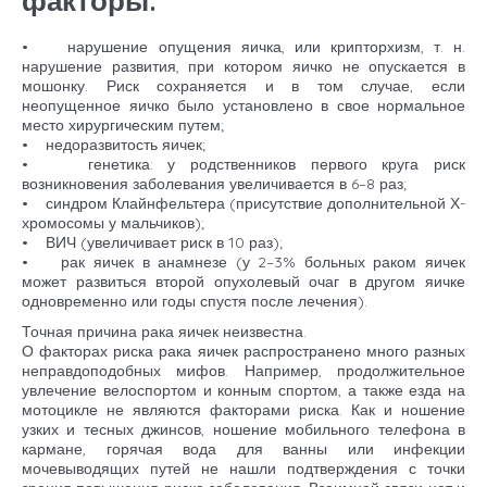
факторы:
• нарушение опущения яичка, или крипторхизм, т. н.
нарушение развития, при котором яичко не опускается в
мошонку. Риск сохраняется и в том случае, если
неопущенное яичко было установлено в свое нормальное
место хирургическим путем;
• недоразвитость яичек;
• генетика: у родственников первого круга риск
возникновения заболевания увеличивается в 6–8 раз;
• синдром Клайнфельтера (присутствие дополнительной Х-
хромосомы у мальчиков);
• ВИЧ (увеличивает риск в 10 раз);
• рак яичек в анамнезе (у 2–3% больных раком яичек
может развиться второй опухолевый очаг в другом яичке
одновременно или годы спустя после лечения).
Точная причина рака яичек неизвестна.
О факторах риска рака яичек распространено много разных
неправдоподобных мифов. Например, продолжительное
увлечение велоспортом и конным спортом, а также езда на
мотоцикле не являются факторами риска. Как и ношение
узких и тесных джинсов, ношение мобильного телефона в
кармане, горячая вода для ванны или инфекции
мочевыводящих путей не нашли подтверждения с точки