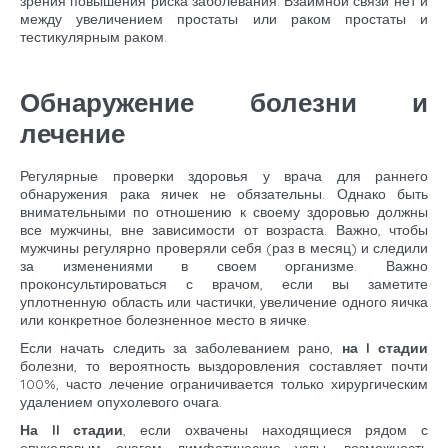
зрения повышения риска заболевания. Взаимной связи нет и
между увеличением простаты или раком простаты и
тестикулярным раком.
Обнаружение болезни и
лечение
Регулярные проверки здоровья у врача для раннего
обнаружения рака яичек не обязательны. Однако быть
внимательными по отношению к своему здоровью должны
все мужчины, вне зависимости от возраста. Важно, чтобы
мужчины регулярно проверяли себя (раз в месяц) и следили
за изменениями в своем организме. Важно
проконсультироваться с врачом, если вы заметите
уплотненную область или частички, увеличение одного яичка
или конкретное болезненное место в яичке.
Если начать следить за заболеванием рано,
на I стадии
болезни, то вероятность выздоровления составляет почти
100%, часто лечение ограничивается только хирургическим
удалением опухолевого очага.
На II стадии
, если охвачены находящиеся рядом с