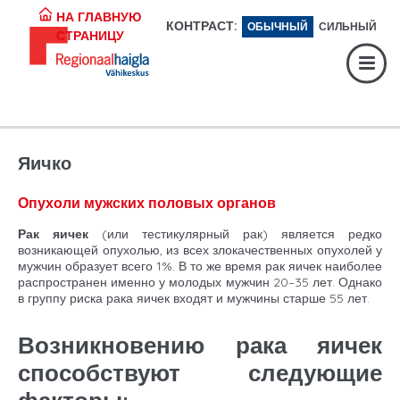
Регистратура:
617 1049
НА ГЛАВНУЮ
КОНТРАСТ:
ОБЫЧНЫЙ
СИЛЬНЫЙ
СТРАНИЦУ
Экстренная помощь:
617 1400
Digiregistratuur:
SISENE
Яичко
Опухоли мужских половых органов
Рак яичек
(или тестикулярный рак) является редко
возникающей опухолью, из всех злокачественных опухолей у
мужчин образует всего 1%. В то же время рак яичек наиболее
распространен именно у молодых мужчин 20–35 лет. Однако
в группу риска рака яичек входят и мужчины старше 55 лет.
Возникновению рака яичек
способствуют следующие