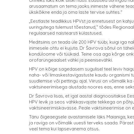
Õnneks läks kõik siiski hästi. Edasised uuringud n
arusaamatum on tema jaoks inimeste vähene teadlikk
ükskõikne enda ja oma laste tervise suhtes.“
„Eestlaste teadlikkus HPVst ja ennetusest on kahjuk
uuringutega tulemust tõestanud,“ tõdes Regionaal
regulaarsed naistearsti külastused.
Meditsiinis on teada üle 200 HPV tüübi, kuigi iga n
inimesele ohtu ei kujuta. Dr Šavrova sõnul on tä
kondüloome või tüükaid. Teine osa aga kõrge onko
orofarüngeaalset vähki ja peenisevähki.
HPV on kõige sagedasem sugulisel teel leviv haigu
naha- või limaskestavigastuste kaudu organismi tu
suudlemise või pettingu ajal. Viirusi on võimalik 
vaktsineerimisega alustada noores eas, enne seks
Dr Šavrova lisas, et igal aastal diagnoositakse E
HPV levik ja seos vähkkasvajate tekkega on põhjus, 
vaktsineerimiskavasse. Peale vaktsineerimise on 
Tänu õigeaegsele avastamisele läks Maianiga, kes k
ja raviga on võimalik uuesti terveks saada. Päras
veel tema kui lapsevanema otsus.