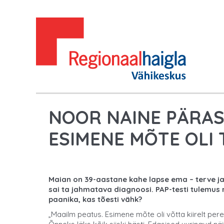
NOOR NAINE PÄRA
ESIMENE MÕTE OLI 
Maian on 39-aastane kahe lapse ema – terve ja 
sai ta jahmatava diagnoosi. PAP-testi tulemus 
paanika, kas tõesti vähk?
„Maailm peatus. Esimene mõte oli võtta kiirelt per