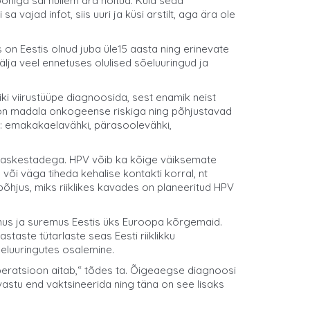
oniga sai hullem ära hoitud. Kuid seda
jad infot, siis uuri ja küsi arstilt, aga ära ole
s on Eestis olnud juba üle15 aasta ning erinevate
ja veel ennetuses olulised sõeluuringud ja
õiki viirustüüpe diagnoosida, sest enamik neist
a on madala onkogeense riskiga ning põhjustavad
i: emakakaelavähki, pärasoolevähki,
 limaskestadega. HPV võib ka kõige väiksemate
õi väga tiheda kehalise kontakti korral, nt
põhjus, miks riiklikes kavades on planeeritud HPV
umus ja suremus Eestis üks Euroopa kõrgemaid.
taste tütarlaste seas Eesti riiklikku
eluuringutes osalemine.
 Operatsioon aitab,“ tõdes ta. Õigeaegse diagnoosi
astu end vaktsineerida ning täna on see lisaks