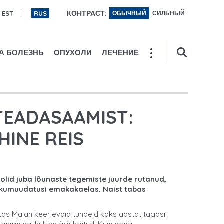
КОНТРАСТ:
EST
RUS
ОБЫЧНЫЙ
СИЛЬНЫЙ
А БОЛЕЗНЬ
ОПУХОЛИ
ЛЕЧЕНИЕ
TEADASAAMIST:
HINE REIS
 olid juba lõunaste tegemiste juurde rutanud,
 rakumuudatusi emakakaelas. Naist tabas
tas Maian keerlevaid tundeid kaks aastat tagasi.