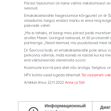
Pärast taastumist oli naine valmis nakatumisest a
seisnud.
Emakakaelavähki haigestumise kõrgpunkt on dr Šav
staadiumis haigus endast märku ei anna ning kulge
päevade vahel.
„Ma ei tahaks, et keegi minu pärast peab muretsem
arutles Maian. Uuringud näitavad, et 60 protsendil n
partneriga. „Need teemad, mis puudutavad meie terv
Dr Šavrova lisab, et emakakaelavähk pole ainus vä
piirkonna vähirisk, mida esineb nii naistel kui ka
end vaktsineerida olenemata soost.
Küsimuste korral pea alati nõu arstiga. Selgitusi
HPV kohta saad lugeda lähemalt
Terviseameti vak
Artikkel ilmus 22.11.2022
Anne ja Stiil
Информационный
Диаг