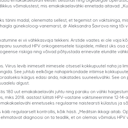
äitasid emakakaelavähi eelset seisundit ning õigeaegse operatsio
us võimalustest, mis emakakaelavähki ennetada aitavad: „Kui sa va
s tänini madal, olenemata sellest, et tegemist on vaktsiiniga, mi
haigla günekoloog-vanemarst, dr Aleksandra Šavrova ning tõi väl
akatumine ei vii vähkkasvaja tekkeni. Arstide vaates ei ole vaja k
helepanu suunatud HPV onkogeensetele tüüpidele, millest üks os
geense riskiga ning võivad põhjustada erinevate elundite vähk
s. Viirus levib inimeselt inimesele otsesel kokkupuutel naha ja
ngida. See juhtub eelkõige nahapiirkondade intiimse kokkupuute v
ka oraalseksi käigus edasi anda, nakatades suuneeluvähki. See on 
uaalelu algust.
estis 180 uut emakakaelavähi juhtu ning paraku on vähki haigest
miks 2018. aastast lülitati HPV-vastane vaktsineerimine 12-14-aas
emakakaelavähi ennetuseks regulaarne naistearsti külastus ja sõ
äib regulaarselt kontrollis, kõik hästi. „Meditsiin ikkagi aitab.
t ehmatavat diagnoosi on ta teadlik, et on olemas võimalus HPV v