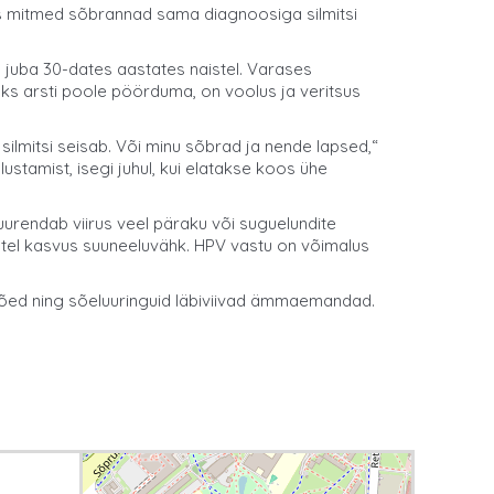
ris mitmed sõbrannad sama diagnoosiga silmitsi
 juba 30-dates aastates naistel. Varases
ks arsti poole pöörduma, on voolus ja veritsus
ilmitsi seisab. Või minu sõbrad ja nende lapsed,“
lustamist, isegi juhul, kui elatakse koos ühe
uurendab viirus veel päraku või suguelundite
statel kasvus suuneeluvähk. HPV vastu on võimalus
oliõed ning sõeluuringuid läbiviivad ämmaemandad.