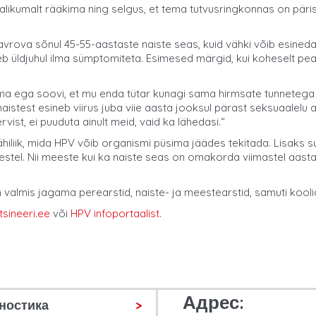
valikumalt rääkima ning selgus, et tema tutvusringkonnas on pä
rova sõnul 45-55-aastaste naiste seas, kuid vähki võib esineda
b üldjuhul ilma sümptomiteta. Esimesed märgid, kui koheselt pea
a ega soovi, et mu enda tütar kunagi sama hirmsate tunnetega s
aistest esineb viirus juba viie aasta jooksul pärast seksuaalelu a
ist, ei puuduta ainult meid, vaid ka lähedasi.“
hiliik, mida HPV võib organismi püsima jäädes tekitada. Lisaks s
 meestel. Nii meeste kui ka naiste seas on omakorda viimastel aa
 on valmis jagama perearstid, naiste- ja meestearstid, samuti ko
tsineeri.ee
või
HPV infoportaalist
.
Адрес:
ностика