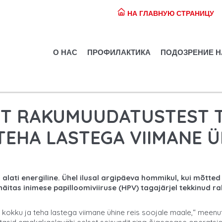
НА ГЛАВНУЮ СТРАНИЦУ
О НАС
ПРОФИЛАКТИКА
ПОДОЗРЕНИЕ Н
ST RAKUMUUDATUSTEST 
TEHA LASTEGA VIIMANE Ü
alati energiline. Ühel ilusal argipäeva hommikul, kui mõtted
näitas inimese papilloomiviiruse (HPV) tagajärjel tekkinud
e kokku ja teha lastega viimane ühine reis soojale maale,“ meenu