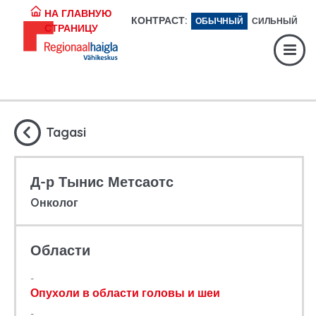
Регистратура:
617 1049
НА ГЛАВНУЮ
КОНТРАСТ:
ОБЫЧНЫЙ
СИЛЬНЫЙ
СТРАНИЦУ
Экстренная помощь:
617 1400
Digiregistratuur:
SISENE
Tagasi
Д-р Тынис Метсаотс
Oнколог
Области
Опухоли в области головы и шеи