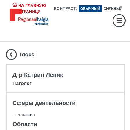
Регистратура:
617 1049
НА ГЛАВНУЮ
КОНТРАСТ:
ОБЫЧНЫЙ
СИЛЬНЫЙ
СТРАНИЦУ
Экстренная помощь:
617 1400
Digiregistratuur:
SISENE
Tagasi
Д-р Катрин Лепик
Патолог
Сферы деятельности
патология
Области